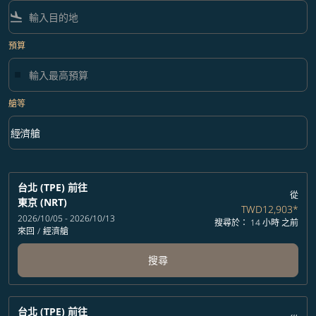
flight_land
預算
艙等
keyboard_arrow_down
經濟艙
艙等 option 經濟艙 Selected
台北 (TPE)
前往
從
東京 (NRT)
TWD12,903
*
2026/10/05 - 2026/10/13
搜尋於： 14 小時 之前
來回
/
經濟艙
搜尋
台北 (TPE)
前往