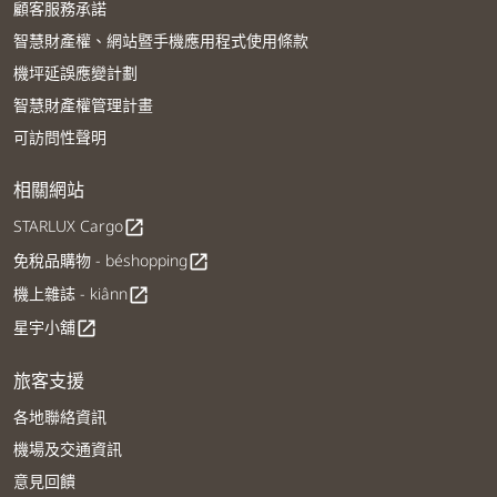
顧客服務承諾
智慧財產權、網站暨手機應用程式使用條款
機坪延誤應變計劃
智慧財產權管理計畫
可訪問性聲明
相關網站
STARLUX Cargo
open_in_new
免稅品購物 - béshopping
open_in_new
機上雜誌 - kiânn
open_in_new
星宇小舖
open_in_new
旅客支援
各地聯絡資訊
機場及交通資訊
意見回饋