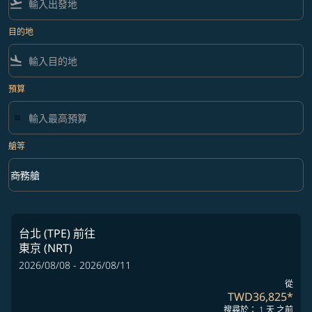
flight_takeoff
目的地
flight_land
預算
艙等
keyboard_arrow_down
商務艙
艙等 option 商務艙 Selected
台北 (TPE)
前往
東京 (NRT)
2026/08/08 - 2026/08/11
從
TWD36,825
*
搜尋於： 1 天 之前