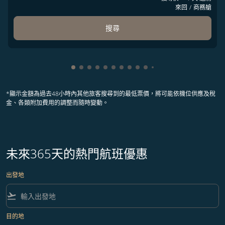
來回
/
商務艙
搜尋
顯示 cmp-pagination-showing-card 1
顯示 cmp-pagination-showing-card 2
顯示 cmp-pagination-showing-card 
顯示 cmp-pagination-showing-car
顯示 cmp-pagination-showing-c
顯示 cmp-pagination-showing
顯示 cmp-pagination-showi
顯示 cmp-pagination-sho
顯示 cmp-pagination-sh
顯示 cmp-pagination-
顯示 cmp-paginatio
顯示 cmp-paginat
顯示 cmp-pagin
顯示 cmp-pag
顯示 cmp-pa
顯示 cmp-
顯示 cm
顯示 
顯
*顯示金額為過去48小時內其他旅客搜尋到的最低票價，將可能依機位供應及稅
金、各類附加費用的調整而隨時變動。
未來365天的熱門航班優惠
出發地
flight_takeoff
目的地