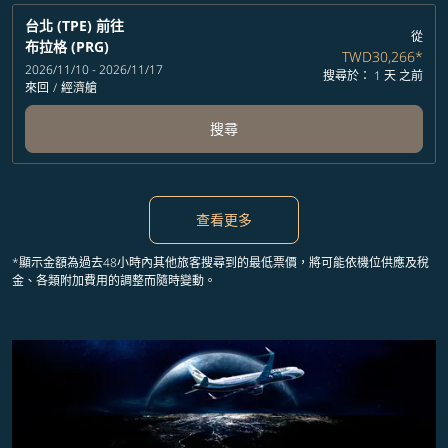
台北 (TPE)
前往
從
布拉格 (PRG)
TWD30,266
*
2026/11/10 - 2026/11/17
搜尋於： 1 天 之前
來回
/
經濟艙
搜尋
查看更多
*顯示金額為過去48小時內其他旅客搜尋到的最低票價，將可能依機位供應及稅
金、各類附加費用的調整而隨時變動。