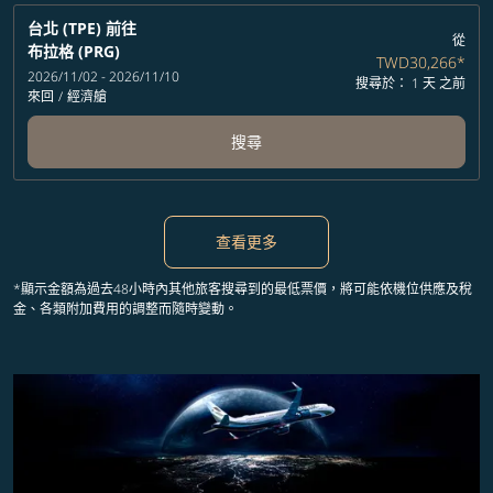
台北 (TPE)
前往
從
布拉格 (PRG)
TWD30,266
*
2026/11/02 - 2026/11/10
搜尋於： 1 天 之前
來回
/
經濟艙
搜尋
查看更多
*顯示金額為過去48小時內其他旅客搜尋到的最低票價，將可能依機位供應及稅
金、各類附加費用的調整而隨時變動。