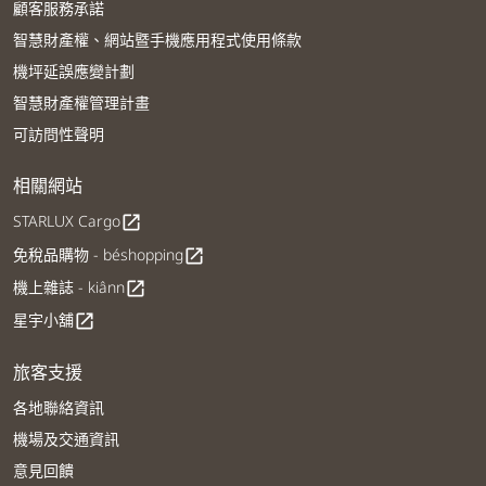
顧客服務承諾
智慧財產權、網站暨手機應用程式使用條款
機坪延誤應變計劃
智慧財產權管理計畫
可訪問性聲明
相關網站
STARLUX Cargo
open_in_new
免稅品購物 - béshopping
open_in_new
機上雜誌 - kiânn
open_in_new
星宇小舖
open_in_new
旅客支援
各地聯絡資訊
機場及交通資訊
意見回饋