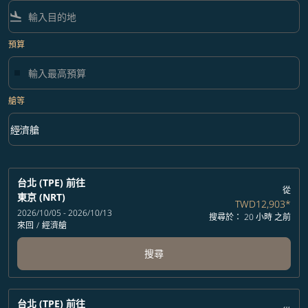
flight_land
預算
艙等
keyboard_arrow_down
經濟艙
艙等 option 經濟艙 Selected
台北 (TPE)
前往
從
東京 (NRT)
TWD12,903
*
2026/10/05 - 2026/10/13
搜尋於： 20 小時 之前
來回
/
經濟艙
搜尋
台北 (TPE)
前往