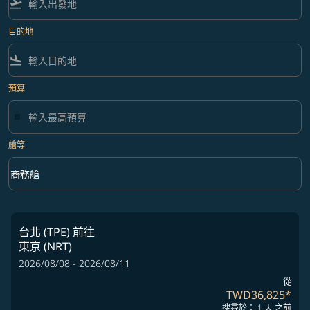
flight_takeoff
目的地
flight_land
預算
艙等
keyboard_arrow_down
商務艙
艙等 option 商務艙 Selected
台北 (TPE)
前往
東京 (NRT)
2026/08/08 - 2026/08/11
從
TWD36,825
*
搜尋於： 1 天 之前