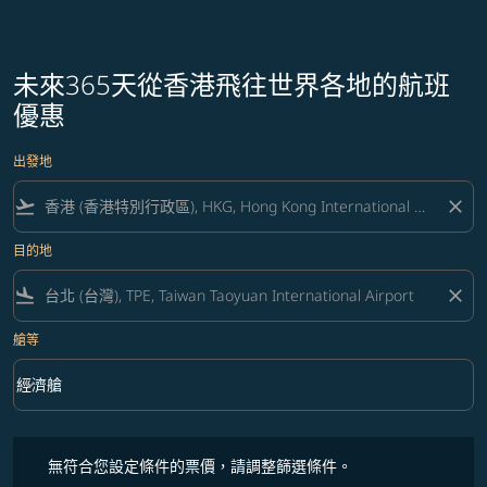
未來365天從香港飛往世界各地的航班
優惠
出發地
flight_takeoff
close
目的地
flight_land
close
艙等
keyboard_arrow_down
經濟艙
艙等 option 經濟艙 Selected
無符合您設定條件的票價，請調整篩選條件。
無符合您設定條件的票價，請調整篩選條件。