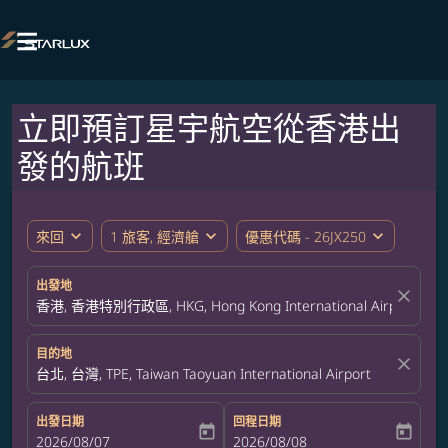

立即預訂星宇航空從香港出
發的航班
expand_more
expand_more
expand_more
來回
1 旅客, 經濟艙
優惠代碼 - 26JX250
出發地
close
香港, 香港特別行政區, HKG, Hong Kong International Airport
目的地
close
台北, 台灣, TPE, Taiwan Taoyuan International Airport
出發日期
回程日期
today
today
fc-booking-departure-date-aria-label
2026/08/07
fc-booking-return-date-aria-label
2026/08/08