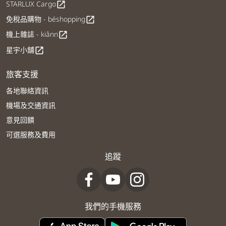
STARLUX Cargo
open_in_new
免稅品購物 - béshopping
open_in_new
機上雜誌 - kiânn
open_in_new
星宇小舖
open_in_new
旅客支援
各地聯絡資訊
機場及交通資訊
意見回饋
可選服務及費用
追蹤
我們的手機服務