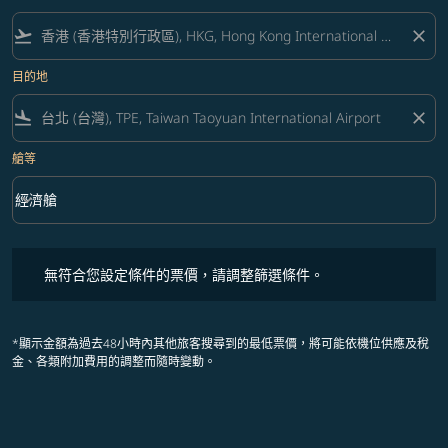
flight_takeoff
close
目的地
flight_land
close
艙等
keyboard_arrow_down
經濟艙
艙等 option 經濟艙 Selected
票價產品
無符合您設定條件的票價，請調整篩選條件。
無符合您設定條件的票價，請調整篩選條件。
*顯示金額為過去48小時內其他旅客搜尋到的最低票價，將可能依機位供應及稅
金、各類附加費用的調整而隨時變動。