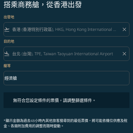
搭乘商務艙，從香港出發
出發地
flight_takeoff
close
目的地
flight_land
close
艙等
keyboard_arrow_down
經濟艙
艙等 option 經濟艙 Selected
無符合您設定條件的票價，請調整篩選條件。
無符合您設定條件的票價，請調整篩選條件。
*顯示金額為過去48小時內其他旅客搜尋到的最低票價，將可能依機位供應及稅
金、各類附加費用的調整而隨時變動。