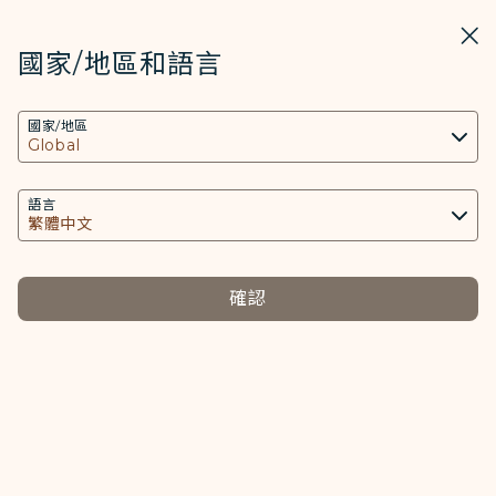
STARLUX
開啟
關掉
在STARLUX APP中打開
國家/地區和語言
COOKIE設定
選擇語言
Global
(
繁體中文
)
國家/地區
本網站使用必要的 Cookies 技術(包含功能類及分
析類Cookies) 以運行網站及應用程式，並為您提供
更好的使用者體驗。額外的 Cookies 僅於獲得您同
語言
意的情況下使用。Cookies將用以存取、分析和儲
登入
存您使用設備的資訊以及某些個人資料，包括
Client ID、IP 位址、地理位置資料、裝置運行系
確認
統、特殊識別因子、Cosmile 會員帳號和Token
COSMILE ID或電子信箱
(識別碼)。
Cookies類型及相關個人資料之處理
密碼
密碼為
必要類COOKIE
忘記/重設密碼
提供您個人化內容以及提升使用本網站之體驗。