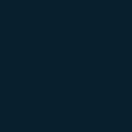
Bangkok
1 / 6
Pause 自動播放
下一張投影片