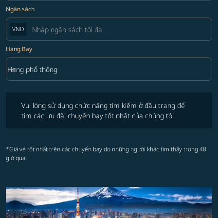
Ngân sách
VND
Hạng Bay
keyboard_arrow_down
Hạng phổ thông
Hạng Bay option Hạng phổ thông Selected
Vui lòng sử dụng chức năng tìm kiếm ở đầu trang để tìm các ưu đãi 
Vui lòng sử dụng chức năng tìm kiếm ở đầu trang để
tìm các ưu đãi chuyến bay tốt nhất của chúng tôi
*Giá vé tốt nhất trên các chuyến bay do những người khác tìm thấy trong 48
giờ qua.