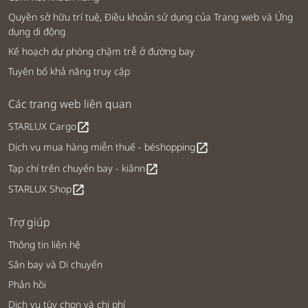
Quyền sở hữu trí tuệ, Điều khoản sử dụng của Trang web và Ứng
dụng di động
Kế hoạch dự phòng chậm trễ ở đường bay
Tuyên bố khả năng truy cập
Các trang web liên quan
STARLUX Cargo
open_in_new
Dịch vụ mua hàng miễn thuế - béshopping
open_in_new
Tạp chí trên chuyến bay - kiânn
open_in_new
STARLUX Shop
open_in_new
Trợ giúp
Thông tin liên hệ
Sân bay và Di chuyển
Phản hồi
Dịch vụ tùy chọn và chi phí