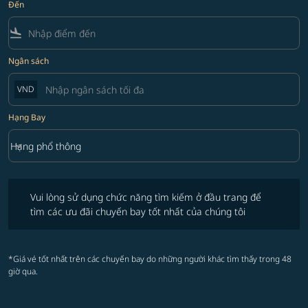
Đến
flight_land
Ngân sách
VND
Hạng Bay
keyboard_arrow_down
Hạng phổ thông
Hạng Bay option Hạng phổ thông Selected
Vui lòng sử dụng chức năng tìm kiếm ở đầu trang để tìm các ưu đãi 
Vui lòng sử dụng chức năng tìm kiếm ở đầu trang để
tìm các ưu đãi chuyến bay tốt nhất của chúng tôi
*Giá vé tốt nhất trên các chuyến bay do những người khác tìm thấy trong 48
giờ qua.