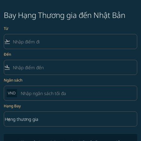
Bay Hạng Thương gia đến Nhật Bản
Từ
flight_takeoff
Đến
flight_land
Ngân sách
VND
Hạng Bay
keyboard_arrow_down
Hạng thương gia
Hạng Bay option Hạng thương gia Selected
Vui lòng sử dụng chức năng tìm kiếm ở đầu trang để tìm các ưu đãi 