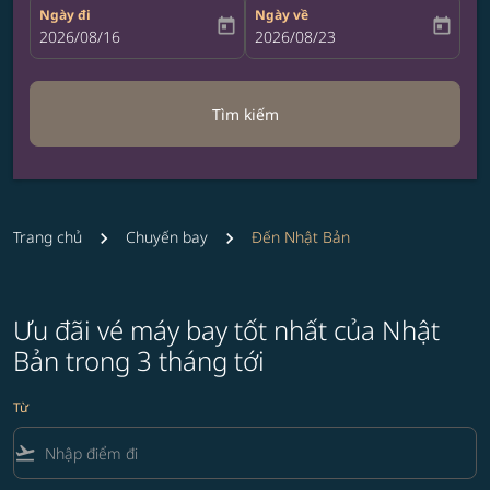
Ngày đi
Ngày về
today
today
fc-booking-departure-date-aria-label
2026/08/16
fc-booking-return-date-aria-label
2026/08/23
Tìm kiếm
Trang chủ
Chuyến bay
Đến Nhật Bản
Ưu đãi vé máy bay tốt nhất của Nhật
Bản trong 3 tháng tới
Từ
flight_takeoff