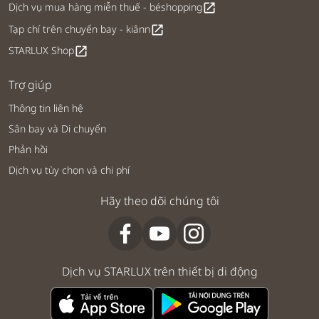
Dịch vụ mua hàng miễn thuế - béshopping
open_in_new
Tạp chí trên chuyến bay - kiânn
open_in_new
STARLUX Shop
open_in_new
Trợ giúp
Thông tin liên hệ
Sân bay và Di chuyển
Phản hồi
Dịch vụ tùy chọn và chi phí
Hãy theo dõi chúng tôi
Dịch vụ STARLUX trên thiết bị di động