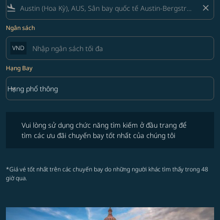
flight_land
close
Ngân sách
VND
Hạng Bay
keyboard_arrow_down
Hạng phổ thông
Hạng Bay option Hạng phổ thông Selected
Vui lòng sử dụng chức năng tìm kiếm ở đầu trang để tìm các ưu đãi 
Vui lòng sử dụng chức năng tìm kiếm ở đầu trang để
tìm các ưu đãi chuyến bay tốt nhất của chúng tôi
*Giá vé tốt nhất trên các chuyến bay do những người khác tìm thấy trong 48
giờ qua.