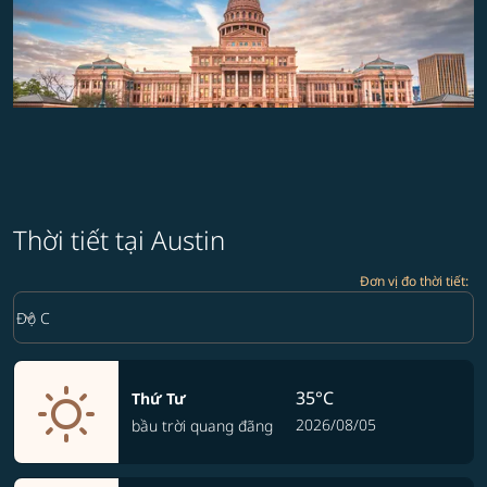
Thời tiết tại Austin
Đơn vị đo thời tiết
:
Weather unit option Độ C Selected
keyboard_arrow_down
Độ C
35°C
Thứ Tư
2026/08/05
bầu trời quang đãng