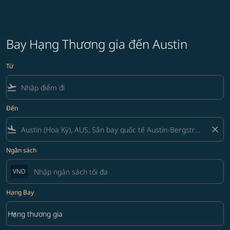
Bay Hạng Thương gia đến Austin
Từ
flight_takeoff
Đến
flight_land
close
Ngân sách
VND
Hạng Bay
keyboard_arrow_down
Hạng thương gia
Hạng Bay option Hạng thương gia Selected