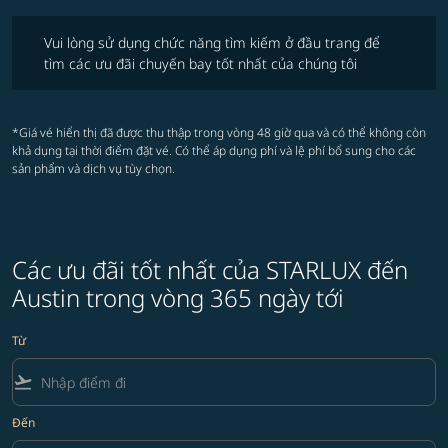
Vui lòng sử dụng chức năng tìm kiếm ở đầu trang để tìm các ưu đãi 
Vui lòng sử dụng chức năng tìm kiếm ở đầu trang để
tìm các ưu đãi chuyến bay tốt nhất của chúng tôi
*Giá vé hiển thị đã được thu thập trong vòng 48 giờ qua và có thể không còn
khả dụng tại thời điểm đặt vé. Có thể áp dụng phí và lệ phí bổ sung cho các
sản phẩm và dịch vụ tùy chọn.
Các ưu đãi tốt nhất của STARLUX đến
Austin trong vòng 365 ngày tới
Từ
flight_takeoff
Đến