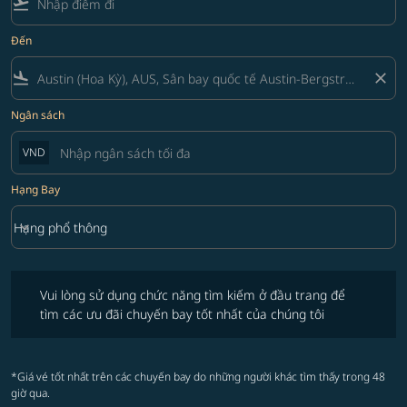
flight_takeoff
Đến
flight_land
close
Ngân sách
VND
Hạng Bay
keyboard_arrow_down
Hạng phổ thông
Hạng Bay option Hạng phổ thông Selected
Vui lòng sử dụng chức năng tìm kiếm ở đầu trang để tìm các ưu đãi 
Vui lòng sử dụng chức năng tìm kiếm ở đầu trang để
tìm các ưu đãi chuyến bay tốt nhất của chúng tôi
*Giá vé tốt nhất trên các chuyến bay do những người khác tìm thấy trong 48
giờ qua.