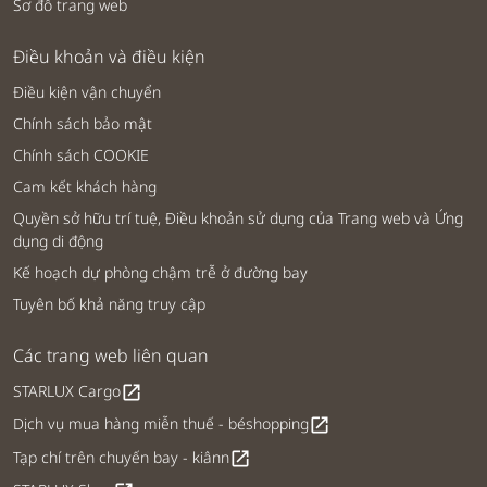
Sơ đồ trang web
Điều khoản và điều kiện
Điều kiện vận chuyển
Chính sách bảo mật
Chính sách COOKIE
Cam kết khách hàng
Quyền sở hữu trí tuệ, Điều khoản sử dụng của Trang web và Ứng
dụng di động
Kế hoạch dự phòng chậm trễ ở đường bay
Tuyên bố khả năng truy cập
Các trang web liên quan
STARLUX Cargo
open_in_new
Dịch vụ mua hàng miễn thuế - béshopping
open_in_new
Tạp chí trên chuyến bay - kiânn
open_in_new