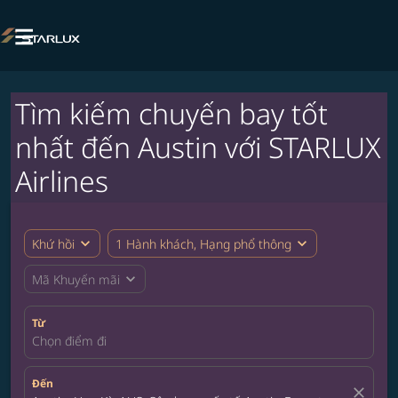

Tìm kiếm chuyến bay tốt
nhất đến Austin với STARLUX
Airlines
expand_more
expand_more
Khứ hồi
1 Hành khách, Hạng phổ thông
expand_more
Mã Khuyến mãi
Từ
Chọn điểm đi
Đến
close