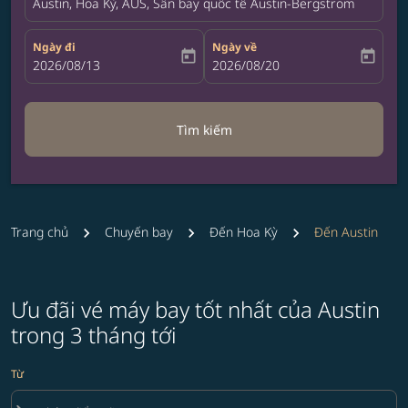
Austin, Hoa Kỳ, AUS, Sân bay quốc tế Austin-Bergstrom
Ngày đi
Ngày về
today
today
fc-booking-departure-date-aria-label
2026/08/13
fc-booking-return-date-aria-label
2026/08/20
Tìm kiếm
Trang chủ
Chuyến bay
Đến Hoa Kỳ
Đến Austin
Ưu đãi vé máy bay tốt nhất của Austin
trong 3 tháng tới
Từ