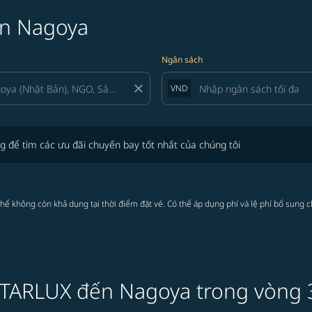
ến Nagoya
Ngân sách
close
VND
tìm các ưu đãi chuyến bay tốt nhất của chúng tôi
g để tìm các ưu đãi chuyến bay tốt nhất của chúng tôi
thể không còn khả dụng tại thời điểm đặt vé. Có thể áp dụng phí và lệ phí bổ sung 
 STARLUX đến Nagoya trong vòng 