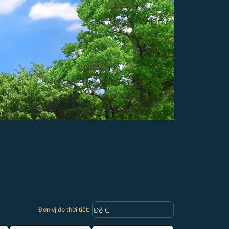
Weather unit option Độ C Selected
keyboard_arrow_down
Độ C
Đơn vị đo thời tiết
: