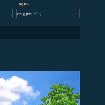
Hạng Bay
keyboard_arrow_down
Hạng phổ thông
Hạng Bay option Hạng phổ thông Selected