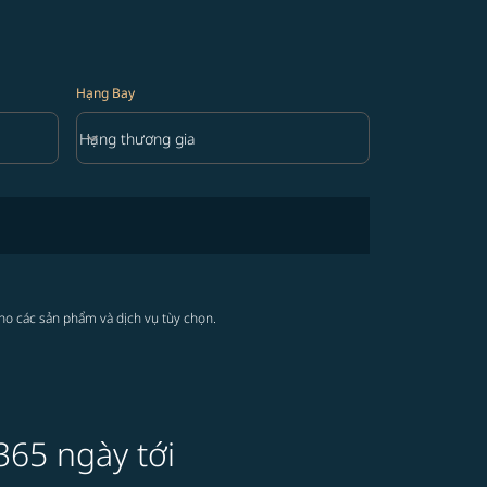
Hạng Bay
keyboard_arrow_down
Hạng thương gia
Hạng Bay option Hạng thương gia Selected
cho các sản phẩm và dịch vụ tùy chọn.
365 ngày tới