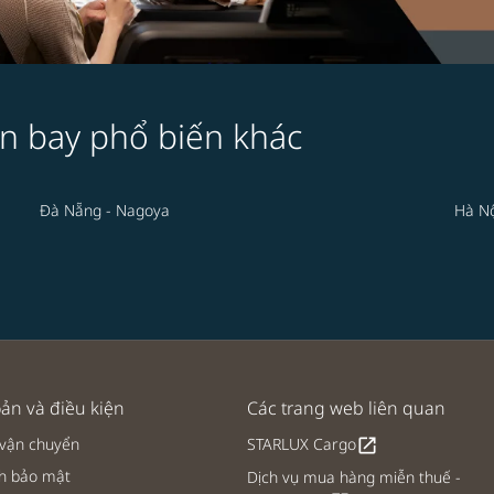
n bay phổ biến khác
Đà Nẵng - Nagoya
Hà Nộ
ản và điều kiện
Các trang web liên quan
 vận chuyển
STARLUX Cargo
open_in_new
h bảo mật
Dịch vụ mua hàng miễn thuế -