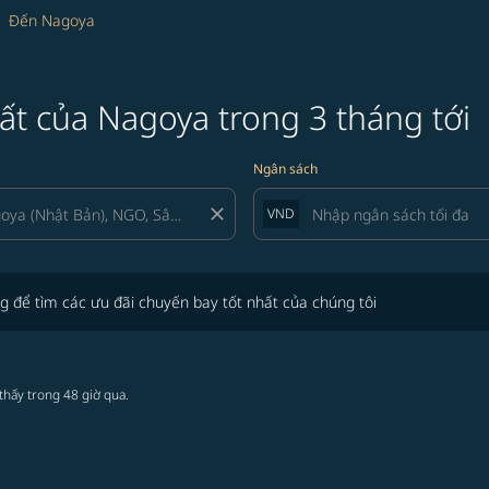
Đến Nagoya
ất của Nagoya trong 3 tháng tới
Ngân sách
close
VND
tìm các ưu đãi chuyến bay tốt nhất của chúng tôi
g để tìm các ưu đãi chuyến bay tốt nhất của chúng tôi
thấy trong 48 giờ qua.