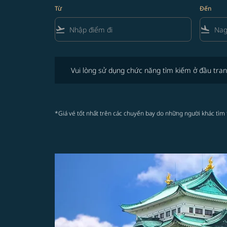
Từ
Đến
flight_takeoff
flight_land
Vui lòng sử dụng chức năng tìm kiếm ở đầu trang để 
Vui lòng sử dụng chức năng tìm kiếm ở đầu tran
*Giá vé tốt nhất trên các chuyến bay do những người khác tìm 