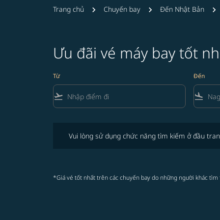
Trang chủ
Chuyến bay
Đến Nhật Bản
Ưu đãi vé máy bay tốt nh
Từ
Đến
flight_takeoff
flight_land
Vui lòng sử dụng chức năng tìm kiếm ở đầu trang để 
Vui lòng sử dụng chức năng tìm kiếm ở đầu tran
*Giá vé tốt nhất trên các chuyến bay do những người khác tìm 