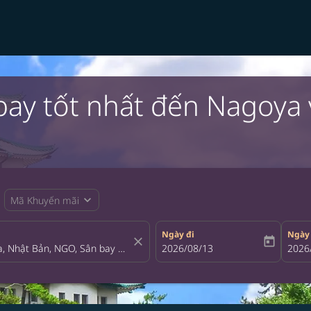
bay tốt nhất đến Nagoya
expand_more
Mã Khuyến mãi
Ngày đi
Ngày
close
today
fc-booking-departure-date-aria-la
2026/08/13
fc-bo
2026