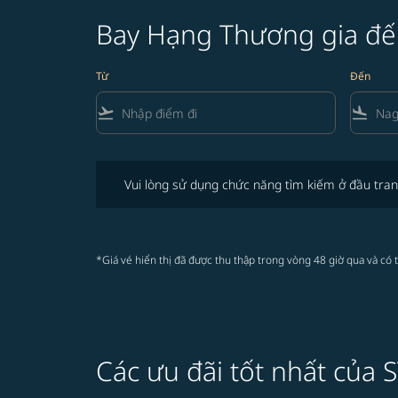
Bay Hạng Thương gia đ
Từ
Đến
flight_takeoff
flight_land
Vui lòng sử dụng chức năng tìm kiếm ở đầu trang để 
Vui lòng sử dụng chức năng tìm kiếm ở đầu tran
*Giá vé hiển thị đã được thu thập trong vòng 48 giờ qua và có 
Các ưu đãi tốt nhất của