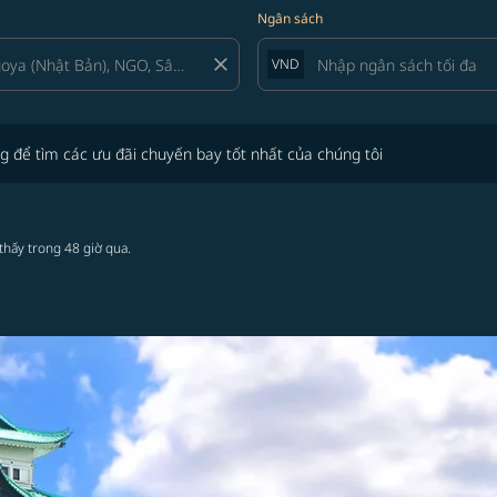
Ngân sách
close
VND
tìm các ưu đãi chuyến bay tốt nhất của chúng tôi
g để tìm các ưu đãi chuyến bay tốt nhất của chúng tôi
thấy trong 48 giờ qua.