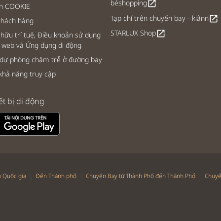
béshopping
open_in_new
ch COOKIE
Tạp chí trên chuyến bay - kiânn
open_in_new
khách hàng
STARLUX Shop
open_in_new
hữu trí tuệ, Điều khoản sử dụng
 web và Ứng dụng di động
 dự phòng chậm trễ ở đường bay
khả năng truy cập
ết bị di động
|
|
|
 Quốc gia
Đến Thành phố
Chuyến Bay từ Thành Phố đến Thành Phố
Chuyế