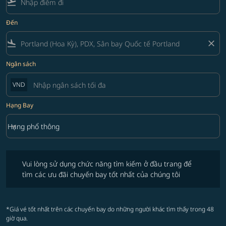
flight_takeoff
Đến
flight_land
close
Ngân sách
VND
Hạng Bay
keyboard_arrow_down
Hạng phổ thông
Hạng Bay option Hạng phổ thông Selected
Vui lòng sử dụng chức năng tìm kiếm ở đầu trang để tìm các ưu đãi 
Vui lòng sử dụng chức năng tìm kiếm ở đầu trang để
tìm các ưu đãi chuyến bay tốt nhất của chúng tôi
*Giá vé tốt nhất trên các chuyến bay do những người khác tìm thấy trong 48
giờ qua.