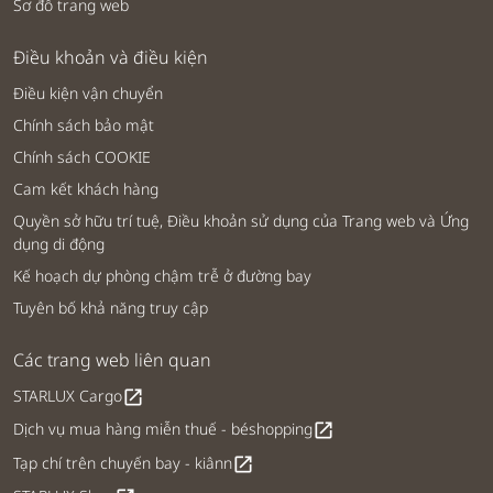
Sơ đồ trang web
Điều khoản và điều kiện
Điều kiện vận chuyển
Chính sách bảo mật
Chính sách COOKIE
Cam kết khách hàng
Quyền sở hữu trí tuệ, Điều khoản sử dụng của Trang web và Ứng
dụng di động
Kế hoạch dự phòng chậm trễ ở đường bay
Tuyên bố khả năng truy cập
Các trang web liên quan
STARLUX Cargo
open_in_new
Dịch vụ mua hàng miễn thuế - béshopping
open_in_new
Tạp chí trên chuyến bay - kiânn
open_in_new