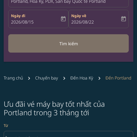
Portland, Hoa Kỳ, PDX, Sân bay Quốc tế Portland
Ngày đi
Ngày về
today
today
fc-booking-departure-date-aria-label
2026/08/15
fc-booking-return-date-aria-label
2026/08/22
Tìm kiếm
Trang chủ
Chuyến bay
Đến Hoa Kỳ
Đến Portland
Ưu đãi vé máy bay tốt nhất của
Portland trong 3 tháng tới
Từ