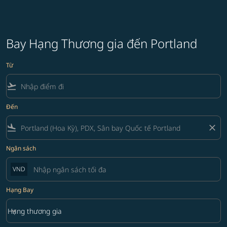
Bay Hạng Thương gia đến Portland
Từ
flight_takeoff
Đến
flight_land
close
Ngân sách
VND
Hạng Bay
keyboard_arrow_down
Hạng thương gia
Hạng Bay option Hạng thương gia Selected