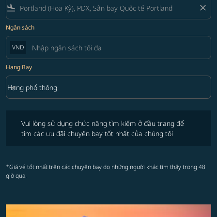
flight_land
close
Ngân sách
VND
Hạng Bay
keyboard_arrow_down
Hạng phổ thông
Hạng Bay option Hạng phổ thông Selected
Vui lòng sử dụng chức năng tìm kiếm ở đầu trang để tìm các ưu đãi 
Vui lòng sử dụng chức năng tìm kiếm ở đầu trang để
tìm các ưu đãi chuyến bay tốt nhất của chúng tôi
*Giá vé tốt nhất trên các chuyến bay do những người khác tìm thấy trong 48
giờ qua.