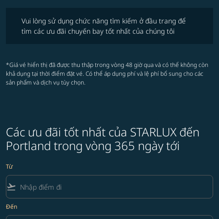
Vui lòng sử dụng chức năng tìm kiếm ở đầu trang để tìm các ưu đãi 
Vui lòng sử dụng chức năng tìm kiếm ở đầu trang để
tìm các ưu đãi chuyến bay tốt nhất của chúng tôi
*Giá vé hiển thị đã được thu thập trong vòng 48 giờ qua và có thể không còn
khả dụng tại thời điểm đặt vé. Có thể áp dụng phí và lệ phí bổ sung cho các
sản phẩm và dịch vụ tùy chọn.
Các ưu đãi tốt nhất của STARLUX đến
Portland trong vòng 365 ngày tới
Từ
flight_takeoff
Đến