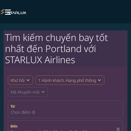

Tìm kiếm chuyến bay tốt
nhất đến Portland với
STARLUX Airlines
expand_more
expand_more
Khứ hồi
1 Hành khách, Hạng phổ thông
expand_more
Mã Khuyến mãi
Từ
Chọn điểm đi
Đến
close