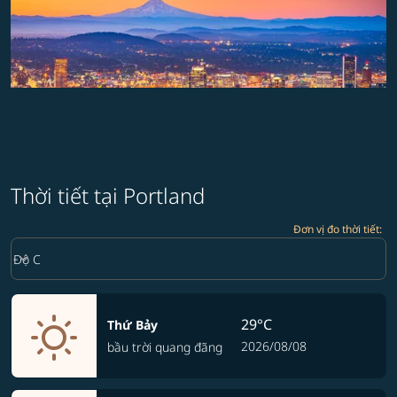
Thời tiết tại Portland
Đơn vị đo thời tiết
:
Weather unit option Độ C Selected
keyboard_arrow_down
Độ C
29°C
Thứ Bảy
2026/08/08
bầu trời quang đãng