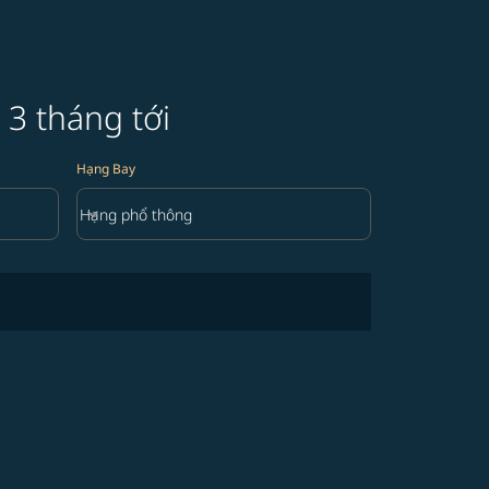
 3 tháng tới
Hạng Bay
keyboard_arrow_down
Hạng phổ thông
Hạng Bay option Hạng phổ thông Selected