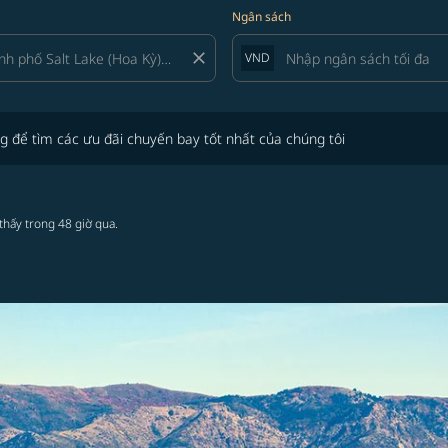
Ngân sách
close
VND
tìm các ưu đãi chuyến bay tốt nhất của chúng tôi
g để tìm các ưu đãi chuyến bay tốt nhất của chúng tôi
thấy trong 48 giờ qua.