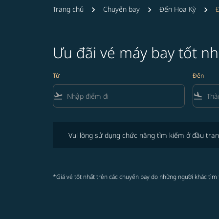
Trang chủ
Chuyến bay
Đến Hoa Kỳ
Đ
Ưu đãi vé máy bay tốt nh
Từ
Đến
flight_takeoff
flight_land
Vui lòng sử dụng chức năng tìm kiếm ở đầu trang để 
Vui lòng sử dụng chức năng tìm kiếm ở đầu tran
*Giá vé tốt nhất trên các chuyến bay do những người khác tìm 