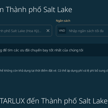
n Thành phố Salt Lake
Ngân sách
close
VND
tìm các ưu đãi chuyến bay tốt nhất của chúng tôi
g để tìm các ưu đãi chuyến bay tốt nhất của chúng tôi
thể không còn khả dụng tại thời điểm đặt vé. Có thể áp dụng phí và lệ phí bổ sung 
 STARLUX đến Thành phố Salt Lake