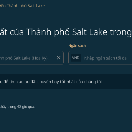
ến Thành phố Salt Lake
ất của Thành phố Salt Lake trong
Ngân sách
close
VND
tìm các ưu đãi chuyến bay tốt nhất của chúng tôi
g để tìm các ưu đãi chuyến bay tốt nhất của chúng tôi
thấy trong 48 giờ qua.