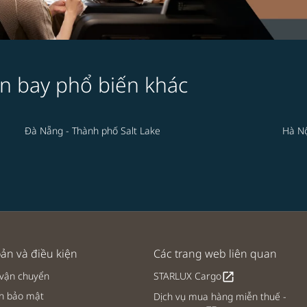
n bay phổ biến khác
Đà Nẵng - Thành phố Salt Lake
Hà Nộ
ản và điều kiện
Các trang web liên quan
 vận chuyển
STARLUX Cargo
open_in_new
h bảo mật
Dịch vụ mua hàng miễn thuế -