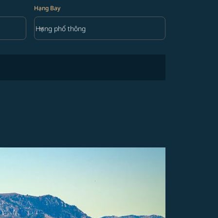
Hạng Bay
keyboard_arrow_down
Hạng phổ thông
Hạng Bay option Hạng phổ thông Selected