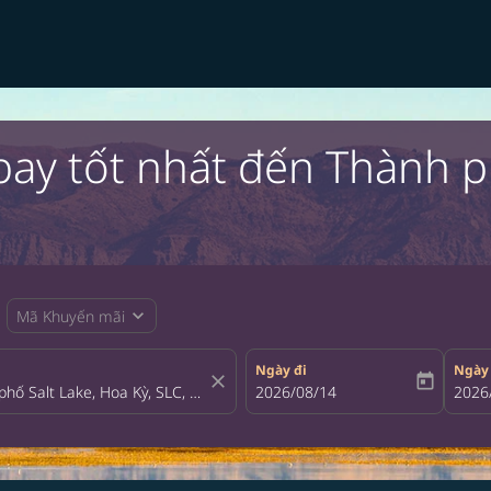
ay tốt nhất đến Thành ph
expand_more
Mã Khuyến mãi
Ngày đi
Ngày
close
today
fc-booking-departure-date-aria-la
2026/08/14
fc-bo
2026