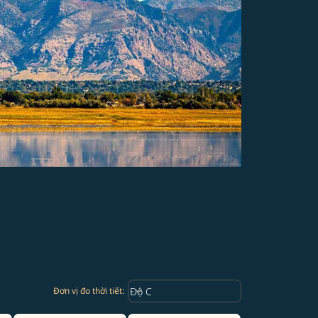
Weather unit option Độ C Selected
keyboard_arrow_down
Độ C
Đơn vị đo thời tiết
: