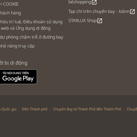
béshopping
open_in_new
ch COOKIE
Tạp chí trên chuyến bay - kiânn
open_in_new
khách hàng
STARLUX Shop
open_in_new
hữu trí tuệ, Điều khoản sử dụng
 web và Ứng dụng di động
 dự phòng chậm trễ ở đường bay
khả năng truy cập
ết bị di động
|
|
|
 Quốc gia
Đến Thành phố
Chuyến Bay từ Thành Phố đến Thành Phố
Chuyế