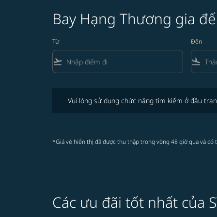
Bay Hạng Thương gia đế
Từ
Đến
flight_takeoff
flight_land
Vui lòng sử dụng chức năng tìm kiếm ở đầu trang để 
Vui lòng sử dụng chức năng tìm kiếm ở đầu tran
*Giá vé hiển thị đã được thu thập trong vòng 48 giờ qua và có 
Các ưu đãi tốt nhất của