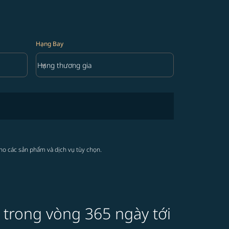
Hạng Bay
keyboard_arrow_down
Hạng thương gia
Hạng Bay option Hạng thương gia Selected
cho các sản phẩm và dịch vụ tùy chọn.
 trong vòng 365 ngày tới