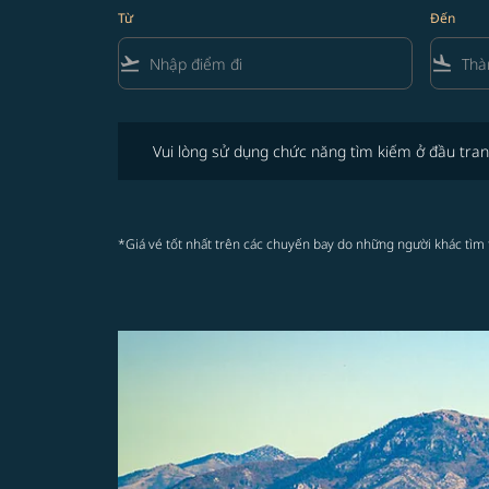
Từ
Đến
flight_takeoff
flight_land
Vui lòng sử dụng chức năng tìm kiếm ở đầu trang để 
Vui lòng sử dụng chức năng tìm kiếm ở đầu tran
*Giá vé tốt nhất trên các chuyến bay do những người khác tìm 