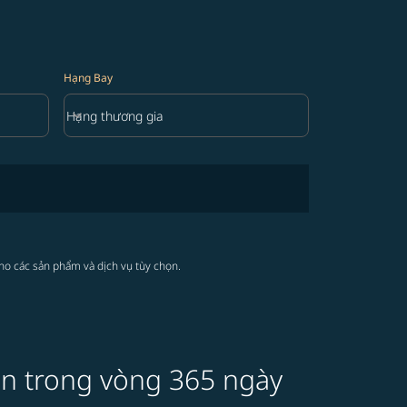
Hạng Bay
keyboard_arrow_down
Hạng thương gia
Hạng Bay option Hạng thương gia Selected
cho các sản phẩm và dịch vụ tùy chọn.
on trong vòng 365 ngày