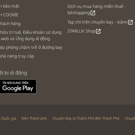
h bảo mật
Dịch vụ mua hàng miễn thuế -
béshopping
open_in_new
ch COOKIE
Tạp chí trên chuyến bay - kiânn
open_in_new
khách hàng
STARLUX Shop
open_in_new
hữu trí tuệ, Điều khoản sử dụng
 web và Ứng dụng di động
 dự phòng chậm trễ ở đường bay
khả năng truy cập
ết bị di động
|
|
|
 Quốc gia
Đến Thành phố
Chuyến Bay từ Thành Phố đến Thành Phố
Chuyế