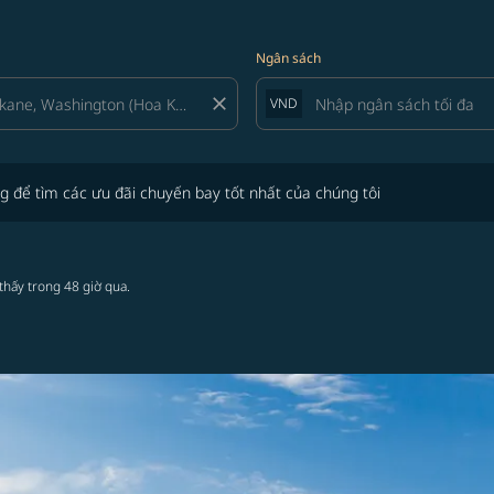
Ngân sách
close
VND
tìm các ưu đãi chuyến bay tốt nhất của chúng tôi
g để tìm các ưu đãi chuyến bay tốt nhất của chúng tôi
thấy trong 48 giờ qua.