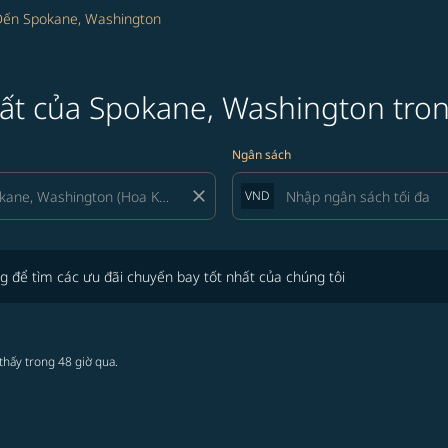
Đến Spokane, Washington
hất của Spokane, Washington tron
Ngân sách
close
VND
tìm các ưu đãi chuyến bay tốt nhất của chúng tôi
g để tìm các ưu đãi chuyến bay tốt nhất của chúng tôi
thấy trong 48 giờ qua.