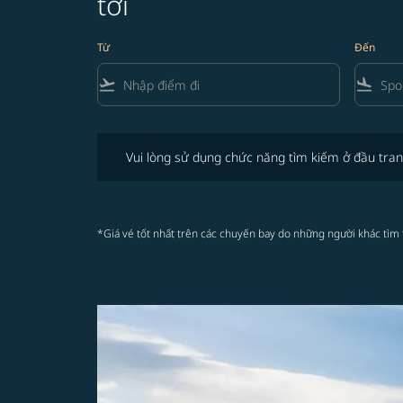
tới
Từ
Đến
flight_takeoff
flight_land
Vui lòng sử dụng chức năng tìm kiếm ở đầu trang để 
Vui lòng sử dụng chức năng tìm kiếm ở đầu tran
*Giá vé tốt nhất trên các chuyến bay do những người khác tìm 