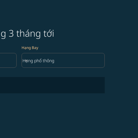
g 3 tháng tới
Hạng Bay
keyboard_arrow_down
Hạng phổ thông
Hạng Bay option Hạng phổ thông Selected