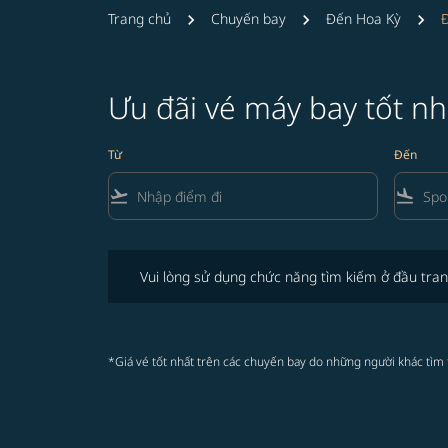
Trang chủ
Chuyến bay
Đến Hoa Kỳ
Ưu đãi vé máy bay tốt n
Từ
Đến
flight_takeoff
flight_land
Vui lòng sử dụng chức năng tìm kiếm ở đầu trang để 
Vui lòng sử dụng chức năng tìm kiếm ở đầu tran
*Giá vé tốt nhất trên các chuyến bay do những người khác tìm 