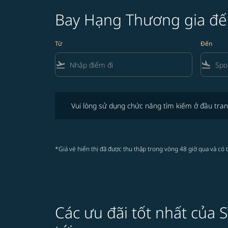
Bay Hạng Thương gia đ
Từ
Đến
flight_takeoff
flight_land
Vui lòng sử dụng chức năng tìm kiếm ở đầu trang để 
Vui lòng sử dụng chức năng tìm kiếm ở đầu tran
*Giá vé hiển thị đã được thu thập trong vòng 48 giờ qua và có 
Các ưu đãi tốt nhất của