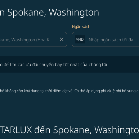
ến Spokane, Washington
Ngân sách
close
VND
tìm các ưu đãi chuyến bay tốt nhất của chúng tôi
g để tìm các ưu đãi chuyến bay tốt nhất của chúng tôi
thể không còn khả dụng tại thời điểm đặt vé. Có thể áp dụng phí và lệ phí bổ sung 
 STARLUX đến Spokane, Washingt