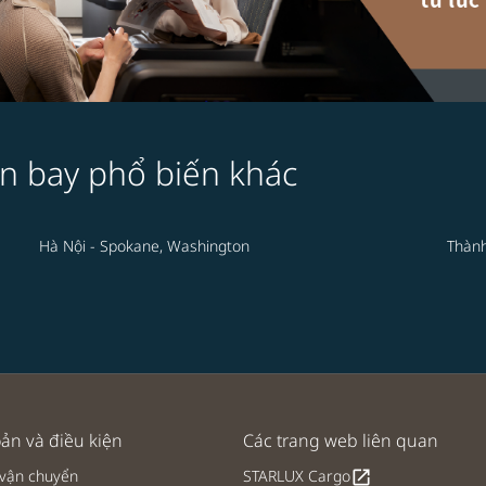
n bay phổ biến khác
Hà Nội - Spokane, Washington
Thành
ản và điều kiện
Các trang web liên quan
 vận chuyển
STARLUX Cargo
open_in_new