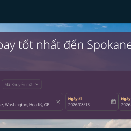
bay tốt nhất đến Spokane
expand_more
Mã Khuyến mãi
Ngày đi
Ngày
close
today
fc-booking-departure-date-aria-la
2026/08/13
fc-bo
2026