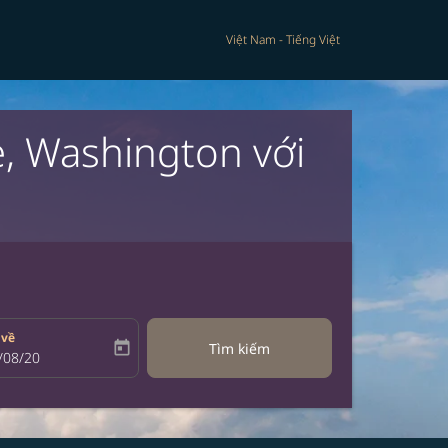
Việt Nam
-
Tiếng Việt
, Washington với
 về
today
Tìm kiếm
bel
oking-return-date-aria-label
/08/20