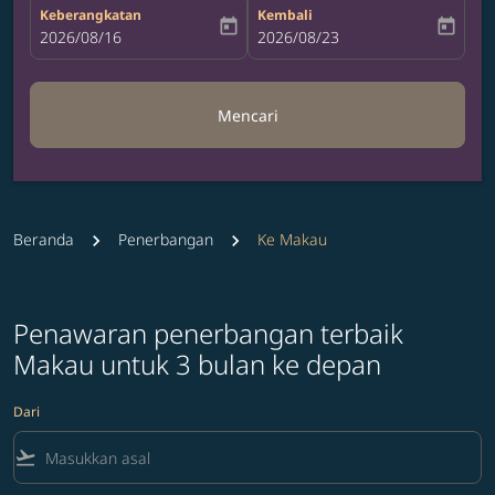
Keberangkatan
Kembali
today
today
fc-booking-departure-date-aria-label
2026/08/16
fc-booking-return-date-aria-label
2026/08/23
Mencari
Beranda
Penerbangan
Ke Makau
Penawaran penerbangan terbaik
Makau untuk 3 bulan ke depan
Dari
flight_takeoff