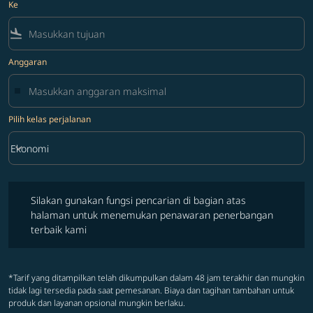
Ke
flight_land
Anggaran
Pilih kelas perjalanan
keyboard_arrow_down
Ekonomi
Pilih kelas perjalanan option Ekonomi Selected
Silakan gunakan fungsi pencarian di bagian atas halaman untuk 
Silakan gunakan fungsi pencarian di bagian atas
halaman untuk menemukan penawaran penerbangan
terbaik kami
*Tarif yang ditampilkan telah dikumpulkan dalam 48 jam terakhir dan mungkin
tidak lagi tersedia pada saat pemesanan. Biaya dan tagihan tambahan untuk
produk dan layanan opsional mungkin berlaku.