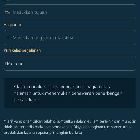
flight_land
Anggaran
Pilih kelas perjalanan
keyboard_arrow_down
Ekonomi
Pilih kelas perjalanan option Ekonomi Selected
Silakan gunakan fungsi pencarian di bagian atas halaman untuk 
Silakan gunakan fungsi pencarian di bagian atas
halaman untuk menemukan penawaran penerbangan
terbaik kami
*Tarif yang ditampilkan telah dikumpulkan dalam 48 jam terakhir dan mungkin
tidak lagi tersedia pada saat pemesanan. Biaya dan tagihan tambahan untuk
produk dan layanan opsional mungkin berlaku.