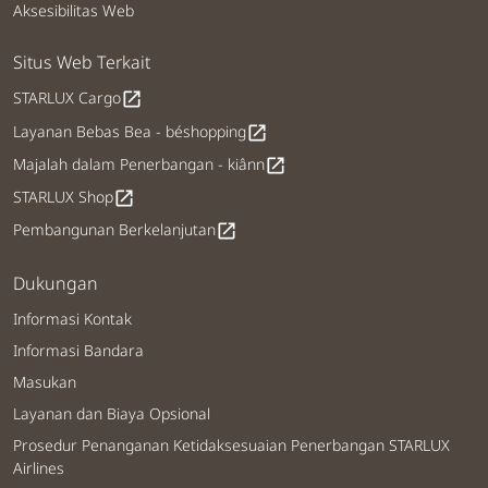
Aksesibilitas Web
Situs Web Terkait
STARLUX Cargo
open_in_new
Layanan Bebas Bea - béshopping
open_in_new
Majalah dalam Penerbangan - kiânn
open_in_new
STARLUX Shop
open_in_new
Pembangunan Berkelanjutan
open_in_new
Dukungan
Informasi Kontak
Informasi Bandara
Masukan
Layanan dan Biaya Opsional
Prosedur Penanganan Ketidaksesuaian Penerbangan STARLUX
Airlines