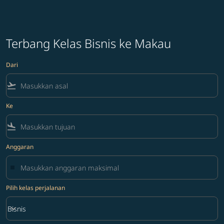
Terbang Kelas Bisnis ke Makau
Dari
flight_takeoff
Ke
flight_land
Anggaran
Pilih kelas perjalanan
keyboard_arrow_down
Bisnis
Pilih kelas perjalanan option Bisnis Selected