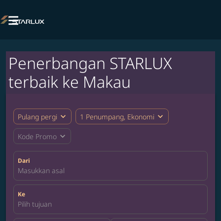

Penerbangan STARLUX
terbaik ke Makau
expand_more
expand_more
Pulang pergi
1 Penumpang, Ekonomi
expand_more
Kode Promo
Dari
Masukkan asal
Ke
Pilih tujuan