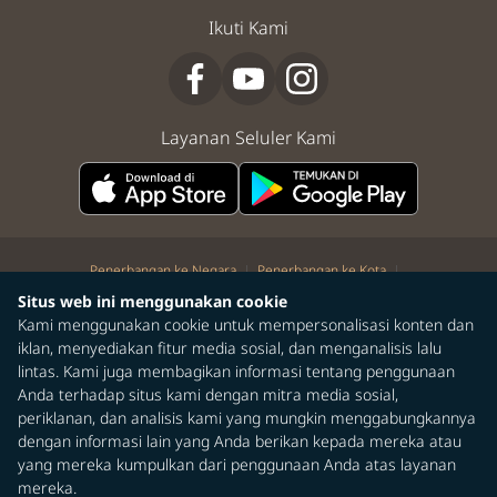
Ikuti Kami
Layanan Seluler Kami
|
|
Penerbangan ke Negara
Penerbangan ke Kota
|
|
|
Penerbangan kota ke kota
Penerbangan kota ke negara
Dari Kota
Situs web ini menggunakan cookie
Penerbangan dari Negara
Kami menggunakan cookie untuk mempersonalisasi konten dan
iklan, menyediakan fitur media sosial, dan menganalisis lalu
©Hak Cipta 2026 STARLUX Airlines Co. Ltd. Seluruh hak cipta dilindungi
lintas. Kami juga membagikan informasi tentang penggunaan
undang-undang.
Anda terhadap situs kami dengan mitra media sosial,
periklanan, dan analisis kami yang mungkin menggabungkannya
dengan informasi lain yang Anda berikan kepada mereka atau
yang mereka kumpulkan dari penggunaan Anda atas layanan
mereka.