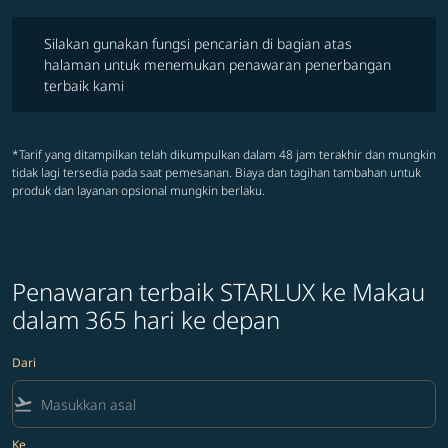
Silakan gunakan fungsi pencarian di bagian atas halaman untuk 
Silakan gunakan fungsi pencarian di bagian atas
halaman untuk menemukan penawaran penerbangan
terbaik kami
*Tarif yang ditampilkan telah dikumpulkan dalam 48 jam terakhir dan mungkin
tidak lagi tersedia pada saat pemesanan. Biaya dan tagihan tambahan untuk
produk dan layanan opsional mungkin berlaku.
Penawaran terbaik STARLUX ke Makau
dalam 365 hari ke depan
Dari
flight_takeoff
Ke