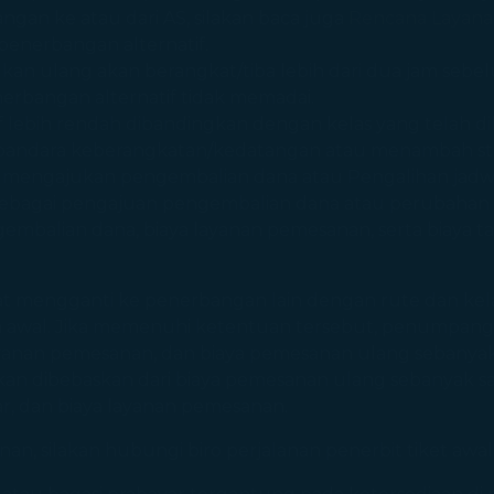
ngan ke atau dari AS, silakan baca juga
Rencana Layana
penerbangan alternatif.
lkan ulang akan berangkat/tiba lebih dari dua jam seb
erbangan alternatif tidak memadai.
f lebih rendah dibandingkan dengan kelas yang telah d
 bandara keberangkatan/kedatangan atau menambah st
pi mengajukan pengembalian dana atau Pengalihan jadwa
ebagai pengajuan pengembalian dana atau perubahan
pengembalian dana, biaya layanan pemesanan, serta biaya 
t mengganti ke penerbangan lain dengan rute dan kel
awal. Jika memenuhi ketentuan tersebut, penumpang akan
ayanan pemesanan, dan biaya pemesanan ulang sebanyak
an dibebaskan dari biaya pemesanan ulang sebanyak sat
ar, dan biaya layanan pemesanan.
alanan, silakan hubungi biro perjalanan penerbit tiket 