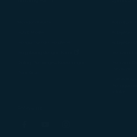
Tentang Kami
Syarat & 
Mengenal Kami
Ketentuan 
Pusat Media
Kebijakan Pr
Pengumuman Perjalanan
Kebijakan 
(terbuka di jendela baru)
Bergabung dengan Kami
Rencana La
Rencana Ca
Dialog Pemangku Kepentingan
Landasan
Peta Situs
Hak Kekayaan
Penggunaan
seluler
Follow Us
Facebook
YouTube
Instagram