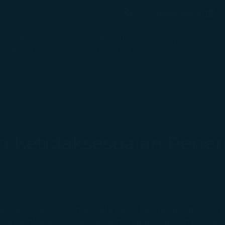
(terb
béshopping
Cari
(terbuka 
Cari
Status
Check-in &
Pengalama
enerbangan
Terbang
rlines - STARLUX Airlines halaman dimuat
rjalanan
n Ketidaksesuaian Pen
ki kursi terkonfirmasi pada penerbangan dengan nom
mpak pembatalan penerbangan atau perubahan jadwal y