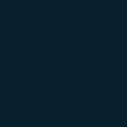
Ketentuan
Situs Web Terkait
(terbuka di j
Pengangkutan
STARLUX Cargo
ivasi
Layanan Bebas Bea - béshoppi
COOKIE
Majalah dalam Penerbangan - k
yanan Pelanggan
(terbuka di j
STARLUX Shop
dangan Keterlambatan di
Pembangunan Berkelanjutan
 Intelektual, Syarat
 Situs Web dan APLIKASI