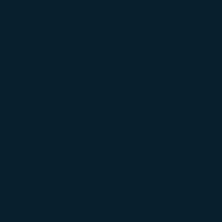
Rencanakan
Jadwal
Perjalanan
P
Prosedur Penanganan Ketidaksesuaian Penerbangan STARLUX Ai
Beranda
Tentang Kami
Pengumuman Pe
Kembali
08 Dec 2025
Prosedur Penangana
Airlines ver.20251208
Kelayakan
Berlaku hanya untuk penumpang yang memili
diterbitkan oleh STARLUX (189), yang terda