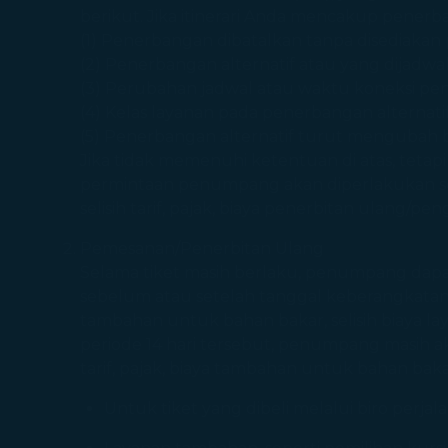
berikut. Jika itinerari Anda mencakup penerba
(1) Penerbangan dibatalkan tanpa disediakan 
(2) Penerbangan alternatif atau yang dijadwa
(3) Perubahan jadwal atau waktu koneksi pen
(4) Kelas layanan pada penerbangan alternati
(5) Penerbangan alternatif turut mengubah
Jika tidak memenuhi ketentuan di atas, teta
permintaan penumpang akan diperlakukan s
selisih tarif, pajak, biaya penerbitan ulang/
Pemesanan/Penerbitan Ulang
Selama tiket masih berlaku, penumpang dapa
sebelum atau setelah tanggal keberangkatan 
tambahan untuk bahan bakar, selisih biaya l
periode 14 hari tersebut, penumpang masih ak
tarif, pajak, biaya tambahan untuk bahan bak
Untuk tiket yang dibeli melalui biro perj