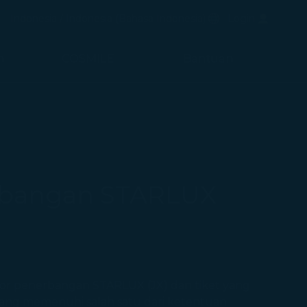
uka di jendela baru)
Bahasa Pilihan
Indonesia / Indonesia
(
Bahasa Indonesia
)
Login
di jendela baru)
n
COSMILE
Bantuan
erbangan STARLUX
or penerbangan STARLUX (JX) dan tiket yang
ang memenuhi salah satu dari ketentuan