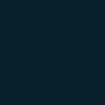
Dukungan
endela baru)
Informasi Kontak
(terbuka di jendela baru)
Informasi Bandara
ng
(terbuka di jendela baru)
Umpan Balik
iânn
Layanan dan Biaya Opsional
endela baru)
Prosedur Penanganan Ketidaksesuaian
(terbuka di jendela baru)
Penerbangan STARLUX Airlines
Layanan Seluler Kami
(terbuka di jendela baru)
(terbuka di jendela baru)