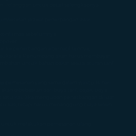
n Pelanggan
untuk detail selengkapnya:
elum/setelah jadwal penerbangan awal.
ikonfirmasi sebelumnya.
opover.
l ke penerbangan alternatif lainnya,
 sukarela. Penumpang akan harus membayar
tambahan untuk bahan bakar sesuai aturan tarif.
as pemesanan yang sama dalam waktu 14 hari
 dibebaskan dari biaya tarif, pajak, biaya
 satu kali. Jika mengubah penerbangan di luar
u kali, tetapi harus menanggung biaya selisih
awal untuk melakukan pemesanan ulang.