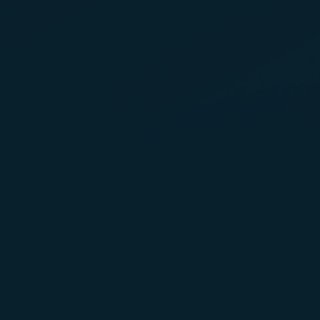
dengan pihak ke
Cookie
kami.
Anda bebas men
melalui halama
pengumpulan co
"Tolak", kami t