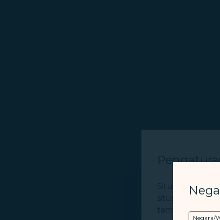
Pengatur
Situs web ini 
Nega
situs web, ser
tambahan hanya
Negara/W