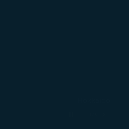
Hokkaido
1 / 6
Pause putar otomatis
Slide Berikut