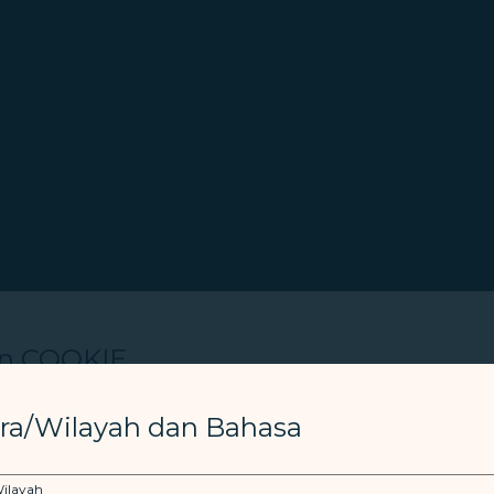
an COOKIE
menggunakan cookie yang diperlukan untuk menjalankan 
ra/Wilayah dan Bahasa
ta untuk memberi Anda pengalaman pengguna yang lebih
 digunakan dengan persetujuan Anda. Cookie diguna
ilayah