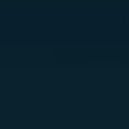
 Praha Mulai 1 Agustus 2026!
(terb
béshopping
Cari
(terbuka 
Cari
Status
Check-in &
Pengalama
enerbangan
Terbang
Pilih
Pilih
nanPilih