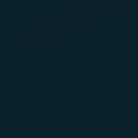
tiga yang dipilih, silakan membaca
Kebijakan Privasi
da
yetujui, menolak, atau menarik persetujuan Anda se
n web Kebijakan Cookie. Anda dapat menyetujui peng
okie kami dengan mengklik "Terima Semua". Dengan 
idak akan menerapkan cookie pemasaran.