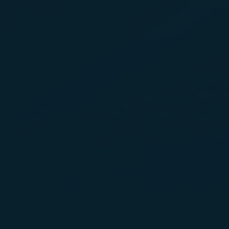
n
Kebijakan
waktu-waktu
gunaan dan
mengklik