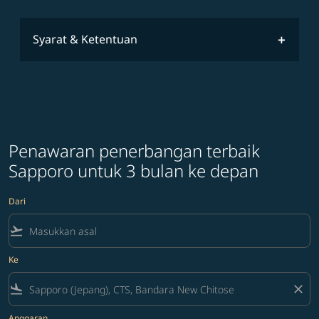
Syarat & Ketentuan
Penawaran penerbangan terbaik
Sapporo untuk 3 bulan ke depan
Dari
flight_takeoff
Ke
flight_land
close
Anggaran