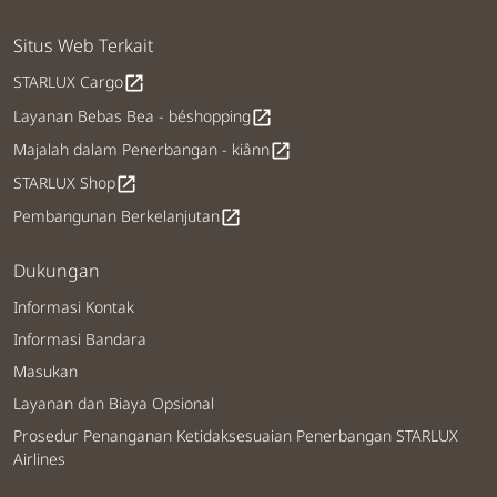
Situs Web Terkait
STARLUX Cargo
open_in_new
Layanan Bebas Bea - béshopping
open_in_new
Majalah dalam Penerbangan - kiânn
open_in_new
STARLUX Shop
open_in_new
Pembangunan Berkelanjutan
open_in_new
Dukungan
Informasi Kontak
Informasi Bandara
Masukan
Layanan dan Biaya Opsional
Prosedur Penanganan Ketidaksesuaian Penerbangan STARLUX
Airlines