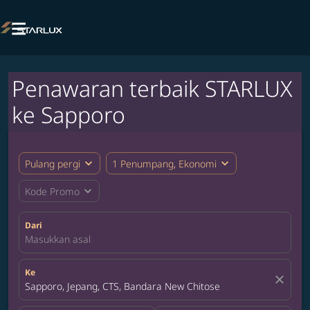

Penawaran terbaik STARLUX
ke Sapporo
expand_more
expand_more
Pulang pergi
1 Penumpang, Ekonomi
expand_more
Kode Promo
Dari
Masukkan asal
Ke
close
Sapporo, Jepang, CTS, Bandara New Chitose