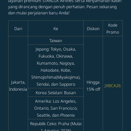
layanan premium STARLUX Airlines serta kenyamanan kabin
yang dirancang dengan penuh perhatian. Pesan sekarang
dan mulai perjalanan baru Anda!
Kode
Dari
Ke
Diskon
Promo
Taiwan
Jepang: Tokyo, Osaka,
Fukuoka, Okinawa,
Kumamoto, Nagoya,
Hakodate, Kobe,
Shimojishima(Miyakojima),
Jakarta,
Hingga
Sendai, dan Sapporo
JXBCA26
Indonesia
15% off
Korea Selatan: Busan
Amerika: Los Angeles,
Ontario, San Francisco,
Seattle, dan Phoenix
Republik Ceko: Praha (Mulai
1 Agustus 2026)