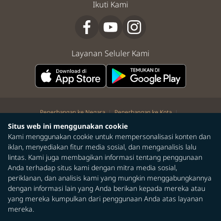
Ikuti Kami
Layanan Seluler Kami
|
|
Penerbangan ke Negara
Penerbangan ke Kota
|
|
|
Penerbangan kota ke kota
Penerbangan kota ke negara
Dari Kota
Situs web ini menggunakan cookie
Penerbangan dari Negara
Kami menggunakan cookie untuk mempersonalisasi konten dan
iklan, menyediakan fitur media sosial, dan menganalisis lalu
©Hak Cipta 2026 STARLUX Airlines Co. Ltd. Seluruh hak cipta dilindungi
lintas. Kami juga membagikan informasi tentang penggunaan
undang-undang.
Anda terhadap situs kami dengan mitra media sosial,
periklanan, dan analisis kami yang mungkin menggabungkannya
dengan informasi lain yang Anda berikan kepada mereka atau
yang mereka kumpulkan dari penggunaan Anda atas layanan
mereka.