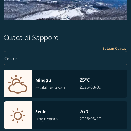
Cuaca di Sapporo
Satuan Cuaca
:
Weather unit option Celsius Selected
keyboard_arrow_down
Celsius
25°C
Minggu
2026/08/09
sedikit berawan
26°C
Senin
2026/08/10
langit cerah