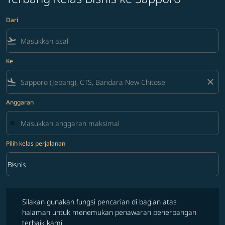
Dari
flight_takeoff
Ke
flight_land
close
Anggaran
Pilih kelas perjalanan
keyboard_arrow_down
Bisnis
Pilih kelas perjalanan option Bisnis Selected
Silakan gunakan fungsi pencarian di bagian atas halaman untuk 
Silakan gunakan fungsi pencarian di bagian atas
halaman untuk menemukan penawaran penerbangan
terbaik kami