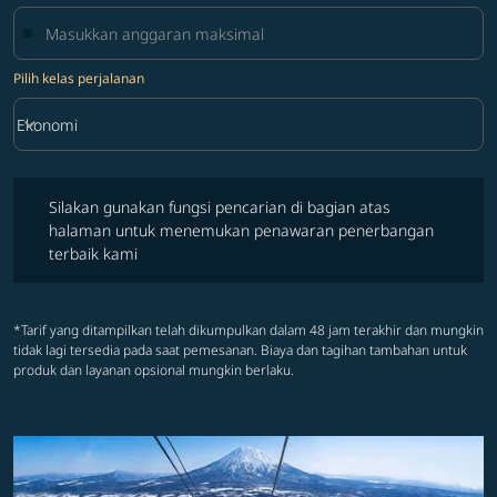
Pilih kelas perjalanan
keyboard_arrow_down
Ekonomi
Pilih kelas perjalanan option Ekonomi Selected
Silakan gunakan fungsi pencarian di bagian atas halaman untuk 
Silakan gunakan fungsi pencarian di bagian atas
halaman untuk menemukan penawaran penerbangan
terbaik kami
*Tarif yang ditampilkan telah dikumpulkan dalam 48 jam terakhir dan mungkin
tidak lagi tersedia pada saat pemesanan. Biaya dan tagihan tambahan untuk
produk dan layanan opsional mungkin berlaku.