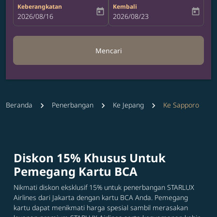
Keberangkatan
Kembali
today
today
fc-booking-departure-date-aria-label
2026/08/16
fc-booking-return-date-aria-label
2026/08/23
Mencari
Beranda
Penerbangan
Ke Jepang
Ke Sapporo
Diskon 15% Khusus Untuk
Pemegang Kartu BCA
Nikmati diskon eksklusif 15% untuk penerbangan STARLUX
Airlines dari Jakarta dengan kartu BCA Anda. Pemegang
kartu dapat menikmati harga spesial sambil merasakan