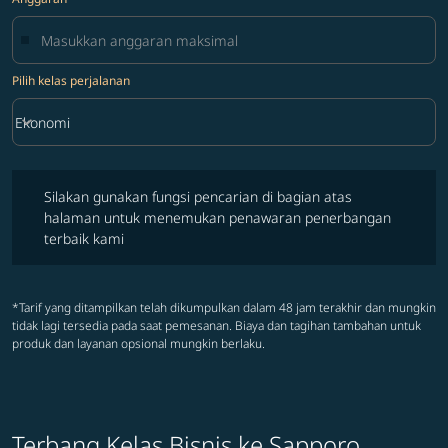
Pilih kelas perjalanan
keyboard_arrow_down
Ekonomi
Pilih kelas perjalanan option Ekonomi Selected
Silakan gunakan fungsi pencarian di bagian atas halaman untuk 
Silakan gunakan fungsi pencarian di bagian atas
halaman untuk menemukan penawaran penerbangan
terbaik kami
*Tarif yang ditampilkan telah dikumpulkan dalam 48 jam terakhir dan mungkin
tidak lagi tersedia pada saat pemesanan. Biaya dan tagihan tambahan untuk
produk dan layanan opsional mungkin berlaku.
Fare Product
Terbang Kelas Bisnis ke Sapporo