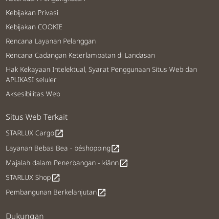
Kebijakan Privasi
Kebijakan COOKIE
Rencana Layanan Pelanggan
Rencana Cadangan Keterlambatan di Landasan
Hak Kekayaan Intelektual, Syarat Penggunaan Situs Web dan
APLIKASI seluler
Aksesibilitas Web
Situs Web Terkait
STARLUX Cargo
open_in_new
Layanan Bebas Bea - béshopping
open_in_new
Majalah dalam Penerbangan - kiânn
open_in_new
STARLUX Shop
open_in_new
Pembangunan Berkelanjutan
open_in_new
Dukungan