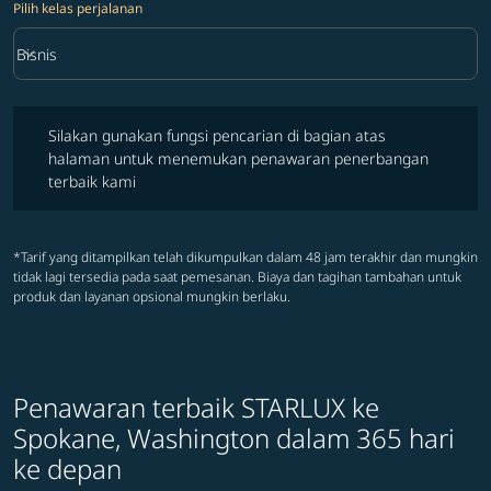
Pilih kelas perjalanan
keyboard_arrow_down
Bisnis
Pilih kelas perjalanan option Bisnis Selected
Silakan gunakan fungsi pencarian di bagian atas halaman untuk 
Silakan gunakan fungsi pencarian di bagian atas
halaman untuk menemukan penawaran penerbangan
terbaik kami
*Tarif yang ditampilkan telah dikumpulkan dalam 48 jam terakhir dan mungkin
tidak lagi tersedia pada saat pemesanan. Biaya dan tagihan tambahan untuk
produk dan layanan opsional mungkin berlaku.
Penawaran terbaik STARLUX ke
Spokane, Washington dalam 365 hari
ke depan