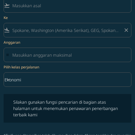
flight_takeoff
Ke
flight_land
close
Anggaran
Pilih kelas perjalanan
keyboard_arrow_down
Ekonomi
Pilih kelas perjalanan option Ekonomi Selected
Silakan gunakan fungsi pencarian di bagian atas halaman untuk 
Silakan gunakan fungsi pencarian di bagian atas
halaman untuk menemukan penawaran penerbangan
terbaik kami