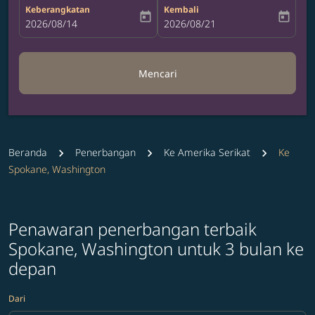
Keberangkatan
Kembali
today
today
fc-booking-departure-date-aria-label
2026/08/14
fc-booking-return-date-aria-label
2026/08/21
Mencari
Beranda
Penerbangan
Ke Amerika Serikat
Ke
Spokane, Washington
Penawaran penerbangan terbaik
Spokane, Washington untuk 3 bulan ke
depan
Dari