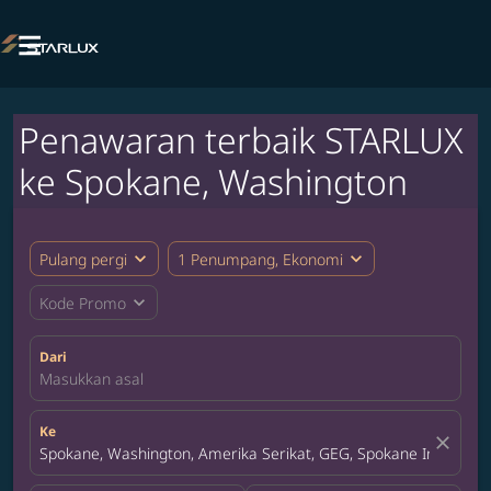

Penawaran terbaik STARLUX
ke Spokane, Washington
expand_more
expand_more
Pulang pergi
1 Penumpang, Ekonomi
expand_more
Kode Promo
Dari
Masukkan asal
Ke
close
Spokane, Washington, Amerika Serikat, GEG, Spokane Internatio