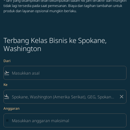
*Tarif yang ditampilkan telah dikumpulkan dalam 48 jam terakhir dan mungkin
tidak lagi tersedia pada saat pemesanan. Biaya dan tagihan tambahan untuk
produk dan layanan opsional mungkin berlaku.
Terbang Kelas Bisnis ke Spokane,
Washington
Dari
flight_takeoff
Ke
flight_land
close
Anggaran