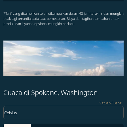
*Tarif yang ditampilkan telah dikumpulkan dalam 48 jam terakhir dan mungkin
tidak lagi tersedia pada saat pemesanan. Biaya dan tagihan tambahan untuk
produk dan layanan opsional mungkin berlaku.
Cuaca di Spokane, Washington
Satuan Cuaca
:
Weather unit option Celsius Selected
keyboard_arrow_down
Celsius