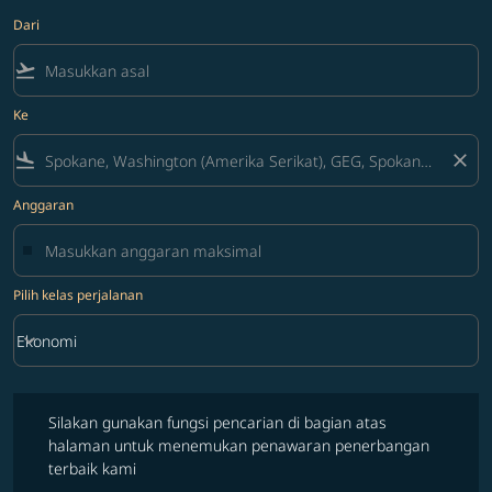
Dari
flight_takeoff
Ke
flight_land
close
Anggaran
Pilih kelas perjalanan
keyboard_arrow_down
Ekonomi
Pilih kelas perjalanan option Ekonomi Selected
Silakan gunakan fungsi pencarian di bagian atas halaman untuk 
Silakan gunakan fungsi pencarian di bagian atas
halaman untuk menemukan penawaran penerbangan
terbaik kami