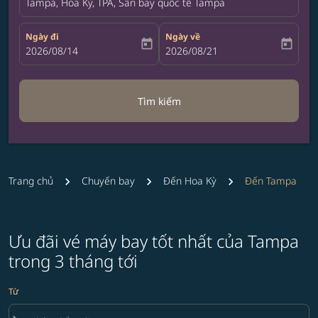
Tampa, Hoa Kỳ, TPA, Sân bay quốc tế Tampa
Ngày đi
Ngày về
today
today
fc-booking-departure-date-aria-label
2026/08/14
fc-booking-return-date-aria-label
2026/08/21
Tìm kiếm
Trang chủ
Chuyến bay
Đến Hoa Kỳ
Đến Tampa
Ưu đãi vé máy bay tốt nhất của Tampa
trong 3 tháng tới
Từ