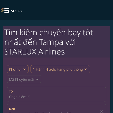

Tìm kiếm chuyến bay tốt
nhất đến Tampa với
STARLUX Airlines
expand_more
expand_more
Khứ hồi
1 Hành khách, Hạng phổ thông
expand_more
Mã Khuyến mãi
Từ
Chọn điểm đi
Đến
close