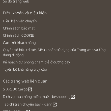
Sơ đồ trang web
Điều khoản và điều kiện
Điều kiện vận chuyển
Chính sách bảo mật
Chính sách COOKIE
Cam kết khách hàng
Quyền sở hữu trí tuệ, Điều khoản sử dụng của Trang web và Ứng
dụng di động
Kế hoạch dự phòng chậm trễ ở đường bay
Tuyên bố khả năng truy cập
Các trang web liên quan
STARLUX Cargo
open_in_new
Dịch vụ mua hàng miễn thuế - béshopping
open_in_new
Tạp chí trên chuyến bay - kiânn
open_in_new