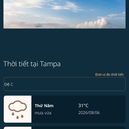
Thời tiết tại Tampa
Đơn vị đo thời tiết
:
Weather unit option Độ C Selected
keyboard_arrow_down
Độ C
31°C
Thứ Năm
2026/08/06
mưa vừa