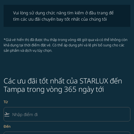
Vui lòng sử dụng chức năng tìm kiếm ở đầu trang để tìm các ưu đãi 
Vui lòng sử dụng chức năng tìm kiếm ở đầu trang để
tìm các ưu đãi chuyến bay tốt nhất của chúng tôi
*Giá vé hiển thị đã được thu thập trong vòng 48 giờ qua và có thể không còn
khả dụng tại thời điểm đặt vé. Có thể áp dụng phí và lệ phí bổ sung cho các
sản phẩm và dịch vụ tùy chọn.
Các ưu đãi tốt nhất của STARLUX đến
Tampa trong vòng 365 ngày tới
Từ
flight_takeoff
Đến