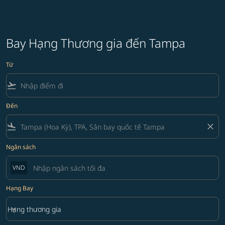
Bay Hạng Thương gia đến Tampa
Từ
flight_takeoff
Đến
flight_land
close
Ngân sách
VND
Hạng Bay
keyboard_arrow_down
Hạng thương gia
Hạng Bay option Hạng thương gia Selected