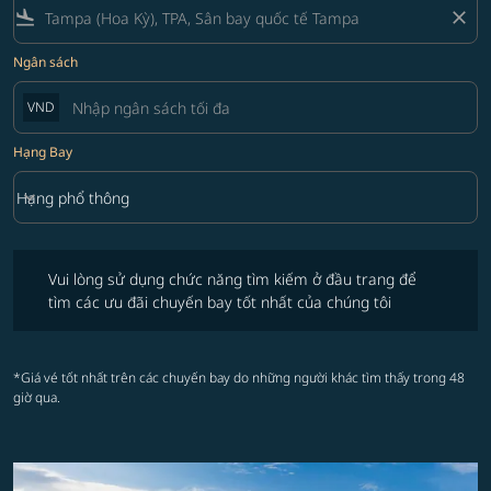
flight_land
close
Ngân sách
VND
Hạng Bay
keyboard_arrow_down
Hạng phổ thông
Hạng Bay option Hạng phổ thông Selected
Vui lòng sử dụng chức năng tìm kiếm ở đầu trang để tìm các ưu đãi 
Vui lòng sử dụng chức năng tìm kiếm ở đầu trang để
tìm các ưu đãi chuyến bay tốt nhất của chúng tôi
*Giá vé tốt nhất trên các chuyến bay do những người khác tìm thấy trong 48
giờ qua.