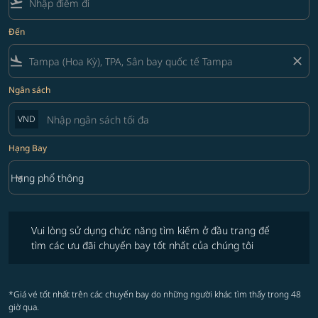
flight_takeoff
Đến
flight_land
close
Ngân sách
VND
Hạng Bay
keyboard_arrow_down
Hạng phổ thông
Hạng Bay option Hạng phổ thông Selected
Vui lòng sử dụng chức năng tìm kiếm ở đầu trang để tìm các ưu đãi 
Vui lòng sử dụng chức năng tìm kiếm ở đầu trang để
tìm các ưu đãi chuyến bay tốt nhất của chúng tôi
*Giá vé tốt nhất trên các chuyến bay do những người khác tìm thấy trong 48
giờ qua.