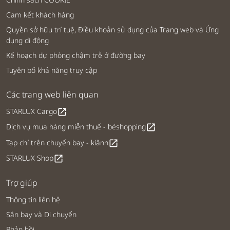
Cam kết khách hàng
Quyền sở hữu trí tuệ, Điều khoản sử dụng của Trang web và Ứng
dụng di động
Kế hoạch dự phòng chậm trễ ở đường bay
Tuyên bố khả năng truy cập
Các trang web liên quan
STARLUX Cargo
open_in_new
Dịch vụ mua hàng miễn thuế - béshopping
open_in_new
Tạp chí trên chuyến bay - kiânn
open_in_new
STARLUX Shop
open_in_new
Trợ giúp
Thông tin liên hệ
Sân bay và Di chuyển
Phản hồi