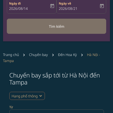
Ngày đi
Ngày về
today
today
fc-booking-departure-date-aria-label
2026/08/14
fc-booking-return-date-aria-label
2026/08/21
Tìm kiếm
Trang chủ
Chuyến bay
Đến Hoa Kỳ
Hà Nội -
Tampa
Chuyến bay sắp tới từ Hà Nội đến
Vui lòng thử cập nhật lại hành trình (điểm đi và/hoặc 
Tampa
expand_more
Hạng phổ thông
Từ