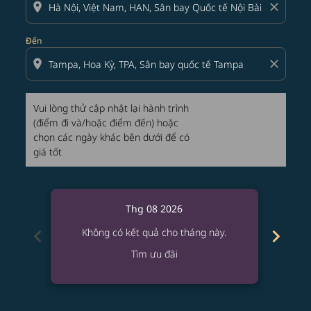
location_on
close
Đến
location_on
close
Vui lòng thử cập nhật lại hành trình
(điểm đi và/hoặc điểm đến) hoặc
chọn các ngày khác bên dưới để có
giá tốt
Thg 08 2026
chevron_left
chevron_right
Không có kết quả cho tháng này.
Kh
Tìm ưu đãi