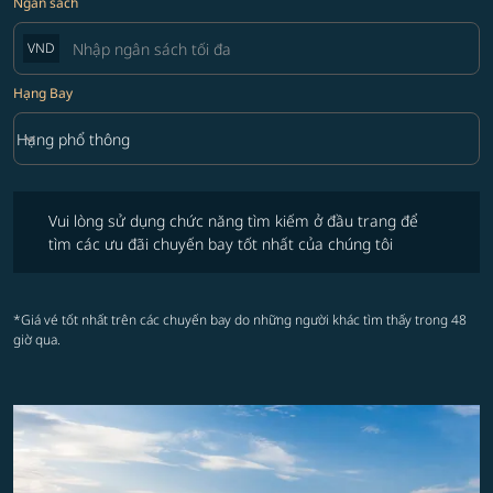
Ngân sách
VND
Hạng Bay
keyboard_arrow_down
Hạng phổ thông
Hạng Bay option Hạng phổ thông Selected
Vui lòng sử dụng chức năng tìm kiếm ở đầu trang để tìm các ưu đãi 
Vui lòng sử dụng chức năng tìm kiếm ở đầu trang để
tìm các ưu đãi chuyến bay tốt nhất của chúng tôi
*Giá vé tốt nhất trên các chuyến bay do những người khác tìm thấy trong 48
giờ qua.