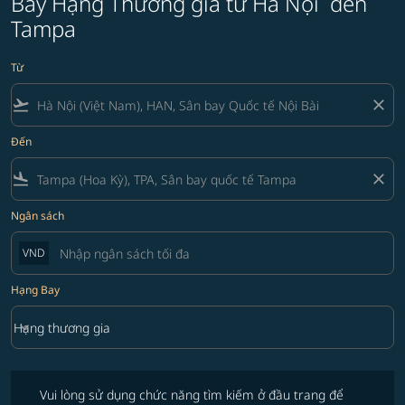
Bay Hạng Thương gia từ Hà Nội đến
Tampa
Từ
flight_takeoff
close
Đến
flight_land
close
Ngân sách
VND
Hạng Bay
keyboard_arrow_down
Hạng thương gia
Hạng Bay option Hạng thương gia Selected
Vui lòng sử dụng chức năng tìm kiếm ở đầu trang để tìm các ưu đãi 
Vui lòng sử dụng chức năng tìm kiếm ở đầu trang để