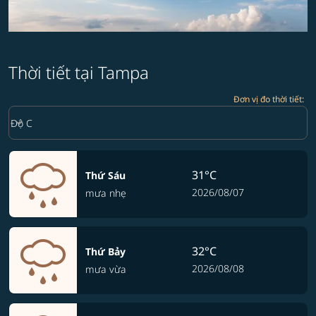
Thời tiết tại Tampa
Đơn vị đo thời tiết
:
Weather unit option Độ C Selected
keyboard_arrow_down
Độ C
31°C
Thứ Sáu
2026/08/07
mưa nhẹ
32°C
Thứ Bảy
2026/08/08
mưa vừa