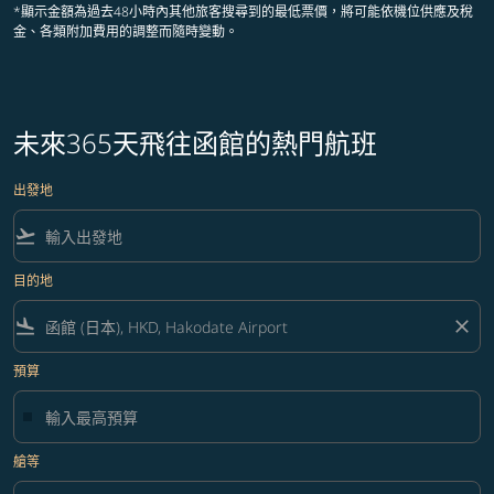
*顯示金額為過去48小時內其他旅客搜尋到的最低票價，將可能依機位供應及稅
金、各類附加費用的調整而隨時變動。
未來365天飛往函館的熱門航班
出發地
flight_takeoff
目的地
flight_land
close
預算
艙等