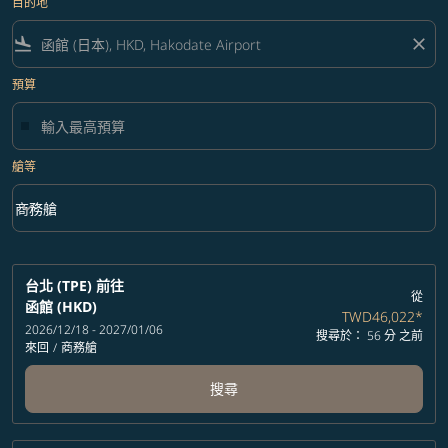
目的地
flight_land
close
預算
艙等
keyboard_arrow_down
商務艙
艙等 option 商務艙 Selected
台北 (TPE)
前往
從
函館 (HKD)
TWD46,022
*
2026/12/18 - 2027/01/06
搜尋於： 56 分 之前
來回
/
商務艙
搜尋