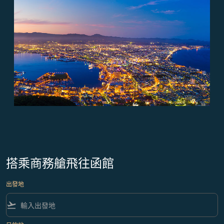
搭乘商務艙飛往函館
出發地
flight_takeoff