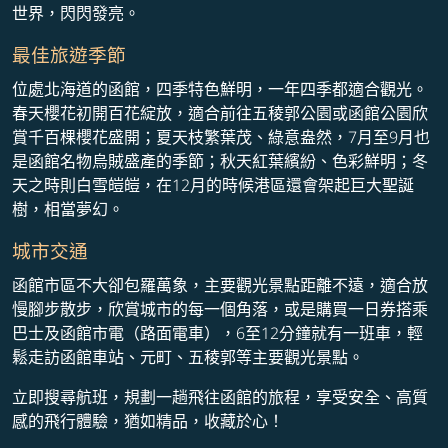
世界，閃閃發亮。
最佳旅遊季節
位處北海道的函館，四季特色鮮明，一年四季都適合觀光。
春天櫻花初開百花綻放，適合前往五稜郭公園或函館公園欣
賞千百棵櫻花盛開；夏天枝繁葉茂、綠意盎然，7月至9月也
是函館名物烏賊盛產的季節；秋天紅葉繽紛、色彩鮮明；冬
天之時則白雪皚皚，在12月的時候港區還會架起巨大聖誕
樹，相當夢幻。
城市交通
函館市區不大卻包羅萬象，主要觀光景點距離不遠，適合放
慢腳步散步，欣賞城市的每一個角落，或是購買一日券搭乘
巴士及函館市電（路面電車），6至12分鐘就有一班車，輕
鬆走訪函館車站、元町、五稜郭​等主要觀光景點。
立即搜尋航班，規劃一趟飛往函館的旅程，享受安全、高質
感的飛行體驗，猶如精品，收藏於心！