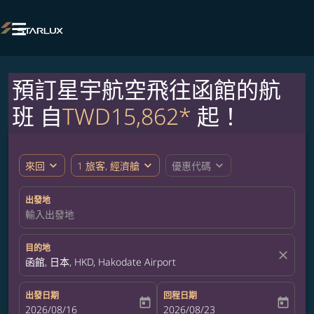

預訂星宇航空飛往函館的航
班 自
TWD15,862*
起！
expand_more
expand_more
expand_more
來回
1 旅客, 經濟艙
優惠代碼
出發地
輸入出發地
目的地
close
函館, 日本, HKD, Hakodate Airport
出發日期
回程日期
today
today
fc-booking-departure-date-aria-label
2026/08/16
fc-booking-return-date-aria-label
2026/08/23