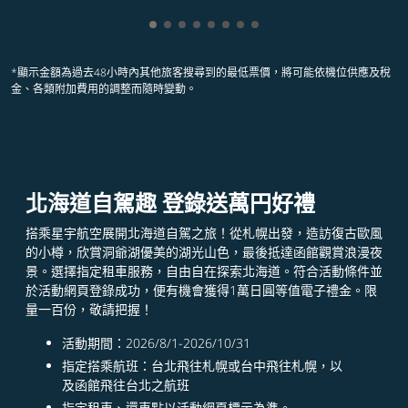
顯示 cmp-pagination-showing-card 1
顯示 cmp-pagination-showing-card
顯示 cmp-pagination-showing-ca
顯示 cmp-pagination-showing-
顯示 cmp-pagination-showin
顯示 cmp-pagination-showi
顯示 cmp-pagination-sho
顯示 cmp-pagination-s
*顯示金額為過去48小時內其他旅客搜尋到的最低票價，將可能依機位供應及稅
金、各類附加費用的調整而隨時變動。
北海道自駕趣 登錄送萬円好禮​
搭乘星宇航空展開北海道自駕之旅！從札幌出發，造訪復古歐風
的小樽，欣賞洞爺湖優美的湖光山色，最後抵達函館觀賞浪漫夜
景。選擇指定租車服務，自由自在探索北海道。符合活動條件並
於活動網頁登錄成功，便有機會獲得1萬日圓等值電子禮金。限
量一百份，敬請把握！
活動期間：2026/8/1-2026/10/31​
指定搭乘航班：台北飛往札幌或台中飛往札幌，以
及函館飛往台北之航班​
指定租車、還車點以活動網頁標示為準。​