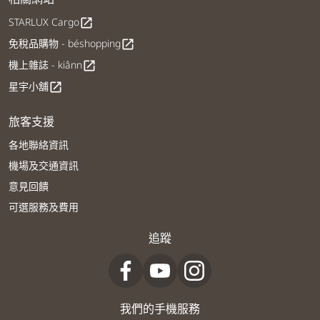
STARLUX Cargo
open_in_new
免稅品購物 - béshopping
open_in_new
機上雜誌 - kiânn
open_in_new
星宇小舖
open_in_new
旅客支援
各地聯絡資訊
機場及交通資訊
意見回饋
可選服務及費用
追蹤
我們的手機服務