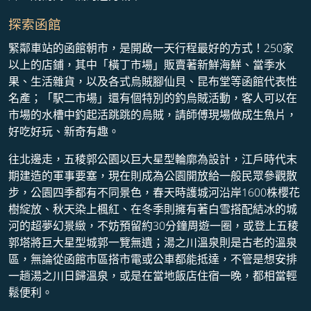
探索函館
緊鄰車站的函館朝市，是開啟一天行程最好的方式！250家
以上的店鋪，其中「橫丁市場」販賣著新鮮海鮮、當季水
果、生活雜貨，以及各式烏賊腳仙貝、昆布堂等函館代表性
名產；「駅二市場​」還有個特別的釣烏賊活動，客人可以在
市場的水槽中釣起活跳跳的烏賊，請師傅現場做成生魚片，
好吃好玩、新奇有趣。
往北邊走，五稜郭公園以巨大星型輪廓為設計，江戶時代末
期建造的軍事要塞​，現在則成為公園開放給一般民眾參觀散
步，公園四季都有不同景色，春天時護城河沿岸1600株櫻花
樹綻放、秋天染上楓紅、在冬季則擁有著白雪搭配結冰的城
河的超夢幻景緻，不妨預留約30分鐘周遊一圈，或登上五稜
郭塔將巨大星型城郭一覽無遺；湯之川溫泉則是古老的溫泉
區，無論從函館市區搭市電或公車都能抵達，不管是想安排
一趟湯之川日歸溫泉，或是在當地飯店住宿一晚，都相當輕
鬆便利。