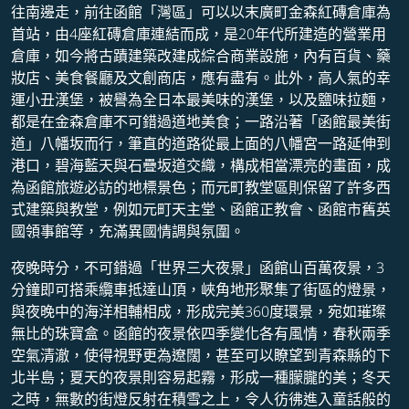
往南邊走，前往函館「灣區」可以以末廣町金森紅磚倉庫為
首站，由4座紅磚倉庫連結而成，是20年代所建造的營業用
倉庫，如今將古蹟建築改建成綜合商業設施，內有百貨、藥
妝店、美食餐廳及文創商店，應有盡有。此外，高人氣的幸
運小丑漢堡，被譽為全日本最美味的漢堡，以及鹽味拉麵，
都是在金森倉庫不可錯過道地美食；一路沿著「函館最美街
道」八幡坂而行，筆直的道路從最上面的八幡宮一路延伸到
港口，碧海藍天與石疊坂道交織，構成相當漂亮的畫面，成
為函館旅遊必訪的地標景色；而元町教堂區則保留了許多西
式建築與教堂，例如元町天主堂、函館正教會、函館市舊英
國領事館等，充滿異國情調與氛圍。
夜晚時分，不可錯過「世界三大夜景」函館山百萬夜景，3
分鐘即可搭乘纜車抵達山頂，峽角地形聚集了街區的燈景，
與夜晚中的海洋相輔相成，形成完美360度環景，宛如璀璨
無比的珠寶盒。函館的夜景依四季變化各有風情，春秋兩季
空氣清澈，使得視野更為遼闊，甚至可以瞭望到青森縣的下
北半島；夏天的夜景則容易起霧，形成一種朦朧的美；冬天
之時，無數的街燈反射在積雪之上，令人彷彿進入童話般的