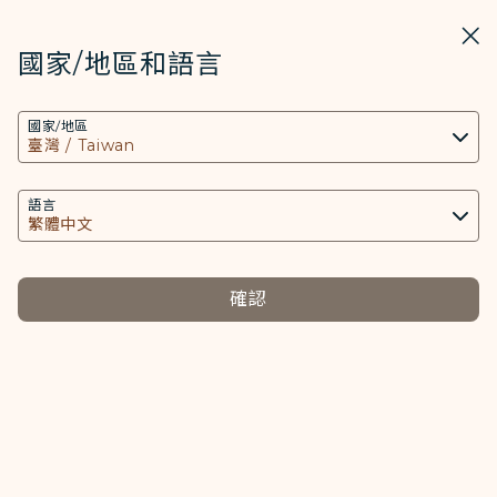
STARLUX
開啟
關掉
在STARLUX APP中打開
國家/地區和語言
COOKIE設定
搜尋
選單
國家/地區
搜尋
本網站使用必要的 Cookies 技術(包含功能類及分
報到方式介紹(線上報到說明) - STARLUX Airlines 頁面已載入
析類Cookies) 以運行網站及應用程式，並為您提供
報到方式介紹
更好的使用者體驗。額外的 Cookies 僅於獲得您同
語言
報到方式介紹
意的情況下使用。Cookies將用以存取、分析和儲
存您使用設備的資訊以及某些個人資料，包括
Client ID、IP 位址、地理位置資料、裝置運行系
確認
線上報到
統、特殊識別因子、Cosmile 會員帳號和Token
選擇
(識別碼)。
請點選下方連結進行報到。
Cookies類型及相關個人資料之處理
必要類COOKIE
線上報到
(在新視窗中打開)
提供您個人化內容以及提升使用本網站之體驗。