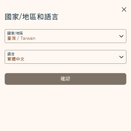
STARLUX
開啟
關掉
在STARLUX APP中打開
國家/地區和語言
COOKIE設定
搜尋
選單
國家/地區
搜尋
本網站使用必要的 Cookies 技術(包含功能類及分
台灣高鐵 - STARLUX Airlines 頁面已載入
析類Cookies) 以運行網站及應用程式，並為您提供
台灣高鐵
更好的使用者體驗。額外的 Cookies 僅於獲得您同
語言
意的情況下使用。Cookies將用以存取、分析和儲
存您使用設備的資訊以及某些個人資料，包括
Client ID、IP 位址、地理位置資料、裝置運行系
確認
統、特殊識別因子、Cosmile 會員帳號和Token
(識別碼)。
Cookies類型及相關個人資料之處理
必要類COOKIE
提供您個人化內容以及提升使用本網站之體驗。