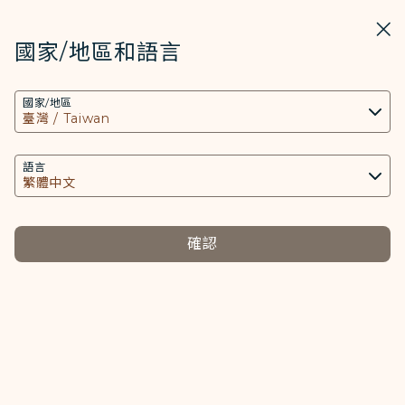
STARLUX
開啟
關掉
在STARLUX APP中打開
國家/地區和語言
COOKIE設定
搜尋
選單
國家/地區
搜尋
本網站使用必要的 Cookies 技術(包含功能類及分
運送條款 - STARLUX Airlines 頁面已載入
析類Cookies) 以運行網站及應用程式，並為您提供
運送條款
更好的使用者體驗。額外的 Cookies 僅於獲得您同
語言
運送條款
意的情況下使用。Cookies將用以存取、分析和儲
存您使用設備的資訊以及某些個人資料，包括
Client ID、IP 位址、地理位置資料、裝置運行系
確認
本運送條款以英文版本為準，其他語言翻譯版本僅供參
統、特殊識別因子、Cosmile 會員帳號和Token
考。改版日期：2026年3月12日
(識別碼)。
Cookies類型及相關個人資料之處理
其他語言
必要類COOKIE
English
日本語
Tiếng Việt
ภาษาไทย
Čeština
(在新視窗中打開)
(在新視窗中打開)
(在新視窗中打開)
(在新視窗中打開)
(在新視窗中打開)
提供您個人化內容以及提升使用本網站之體驗。