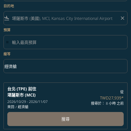
目的地
flight_land
close
預算
艙等
keyboard_arrow_down
經濟艙
艙等 option 經濟艙 Selected
台北 (TPE)
前往
從
堪薩斯市 (MCI)
TWD27,939
*
2026/10/29 - 2026/11/07
搜尋於： 8 小時 之前
來回
/
經濟艙
搜尋