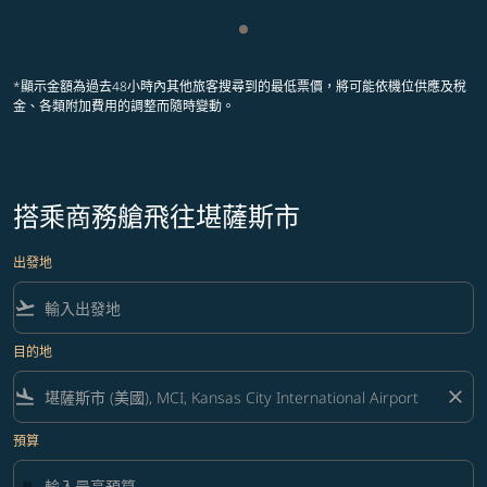
顯示 cmp-pagination-showing
*顯示金額為過去48小時內其他旅客搜尋到的最低票價，將可能依機位供應及稅
金、各類附加費用的調整而隨時變動。
搭乘商務艙飛往堪薩斯市
出發地
flight_takeoff
目的地
flight_land
close
預算