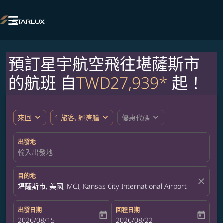

預訂星宇航空飛往堪薩斯市
的航班 自
TWD27,939*
起！
expand_more
expand_more
expand_more
來回
1 旅客, 經濟艙
優惠代碼
出發地
輸入出發地
目的地
close
堪薩斯市, 美國, MCI, Kansas City International Airport
出發日期
回程日期
today
today
fc-booking-departure-date-aria-label
2026/08/15
fc-booking-return-date-aria-label
2026/08/22