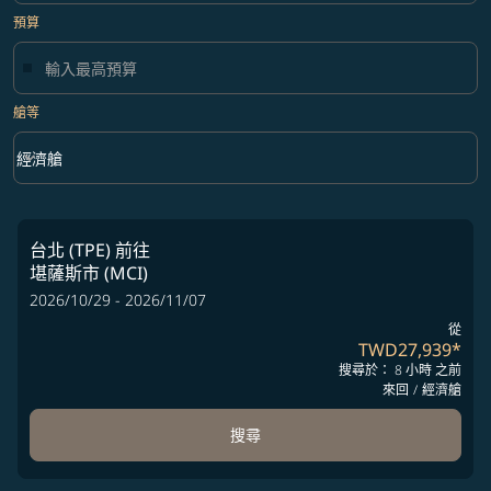
預算
艙等
keyboard_arrow_down
經濟艙
艙等 option 經濟艙 Selected
台北 (TPE)
前往
堪薩斯市 (MCI)
2026/10/29 - 2026/11/07
從
TWD27,939
*
搜尋於： 8 小時 之前
來回
/
經濟艙
搜尋