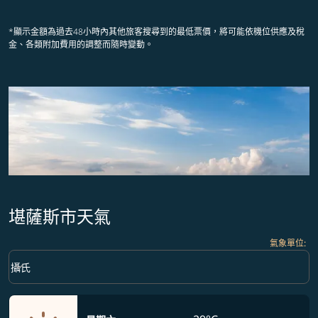
*顯示金額為過去48小時內其他旅客搜尋到的最低票價，將可能依機位供應及稅
金、各類附加費用的調整而隨時變動。
堪薩斯市天氣
氣象單位
:
Weather unit option 攝氏 Selected
keyboard_arrow_down
攝氏