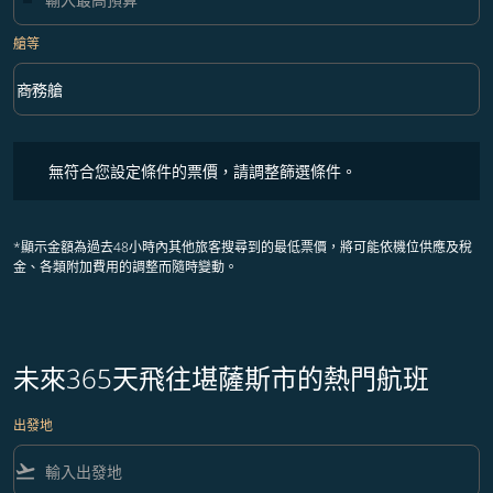
艙等
keyboard_arrow_down
商務艙
艙等 option 商務艙 Selected
無符合您設定條件的票價，請調整篩選條件。
無符合您設定條件的票價，請調整篩選條件。
*顯示金額為過去48小時內其他旅客搜尋到的最低票價，將可能依機位供應及稅
金、各類附加費用的調整而隨時變動。
未來365天飛往堪薩斯市的熱門航班
出發地
flight_takeoff