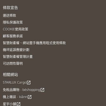
條款宣告
運送條款
隱私保護政策
COOKIE使用政策
顧客服務承諾
智慧財產權、網站暨手機應用程式使用條款
機坪延誤應變計劃
智慧財產權管理計畫
可訪問性聲明
相關網站
STARLUX Cargo
open_in_new
免稅品購物 - béshopping
open_in_new
機上雜誌 - kiânn
open_in_new
星宇小舖
open_in_new