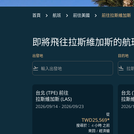
首頁
航班
前往美國
前往拉斯維加斯
即將飛往拉斯維加斯的航
出發地
目的地
flight_takeoff
flight_land
台北 (TPE)
前往
台北 (
拉斯維加斯 (LAS)
拉斯維
2026/09/14 - 2026/09/23
2026/1
從
TWD25,569
*
搜尋於： 4 小時 之前
來回
/
經濟艙