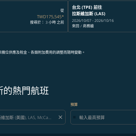
台北 (TPE)
前往
從
拉斯維加斯 (LAS)
TWD175,545
*
2026/10/07 - 2026/10/16
搜尋於： 3 小時 之前
來回
/
商務艙
依機位供應及稅金、各類附加費用的調整而隨時變動。
斯的熱門航班
預算
close