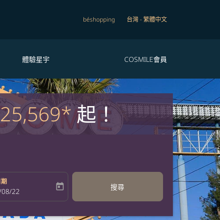
béshopping
台灣
-
繁體中文
體驗星宇
COSMILE會員
25,569*
起！
日期
today
搜尋
bel
oking-return-date-aria-label
/08/22