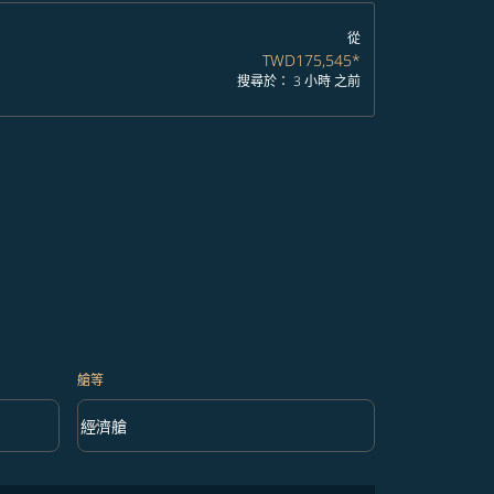
從
TWD175,545
*
搜尋於： 3 小時 之前
艙等
keyboard_arrow_down
經濟艙
艙等 option 經濟艙 Selected