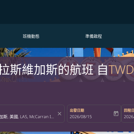
班機動態
準備啟程
拉斯維加斯的航班 自
TWD
出發日期
回程
close
today
fc-booking-departure-date-aria-la
2026/08/15
fc-bo
2026