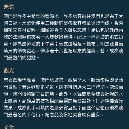
美食
澳門是許多中葡菜的發源地，許多旅客前往澳門也是為了大
飽口福。水蟹粥使用三種新鮮蟹各取其精華煲製而成，香濃
綿密又真材實料，細緻鮮香令人難以忘懷；豬扒包以外酥內
軟的法國麵包夾著一大塊軟嫩豬排，配上一杯香濃的港式奶
茶，即為最道地的下午茶；葡式蛋塔及木糠布丁則是源自葡
萄牙的傳統點心，傳承著十六世紀以來的經典手藝，成為澳
門最熱門的甜點。
觀光
若喜歡現代風景，澳門旅遊塔、威尼斯人、新濠影匯即是熱
門景點；若喜歡歷史光景，則不可錯過大三巴牌坊、龍環葡
韻、澳門博物館等目的地。此外，水舞間是全球最壯觀的水
上匯演，高難度的技巧搭配華麗的舞台設計，打造絕佳聲光
效果，成為炙手可熱的遊澳必賞巨獻；而氹仔官也街則為澳
門最著名的手信街，紀念品及道地美食應有盡有。
文化