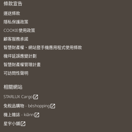
條款宣告
運送條款
隱私保護政策
COOKIE使用政策
顧客服務承諾
智慧財產權、網站暨手機應用程式使用條款
機坪延誤應變計劃
智慧財產權管理計畫
可訪問性聲明
相關網站
STARLUX Cargo
open_in_new
免稅品購物 - béshopping
open_in_new
機上雜誌 - kiânn
open_in_new
星宇小舖
open_in_new