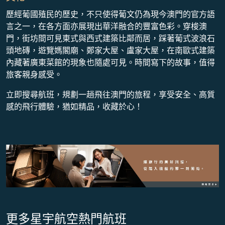
歷經葡國殖民的歷史，不只使得葡文仍為現今澳門的官方語
言之一，在各方面亦展現出華洋融合的豐富色彩。穿梭澳
門，街坊間可見東式與西式建築比鄰而居，踩著葡式波浪石
頭地磚，遊覽媽閣廟、鄭家大屋、盧家大屋，在南歐式建築
內藏著廣東菜館的現象也隨處可見。時間寫下的故事，值得
旅客親身感受。
立即搜尋航班，規劃一趟飛往澳門的旅程，享受安全、高質
感的飛行體驗，猶如精品，收藏於心！
更多星宇航空熱門航班