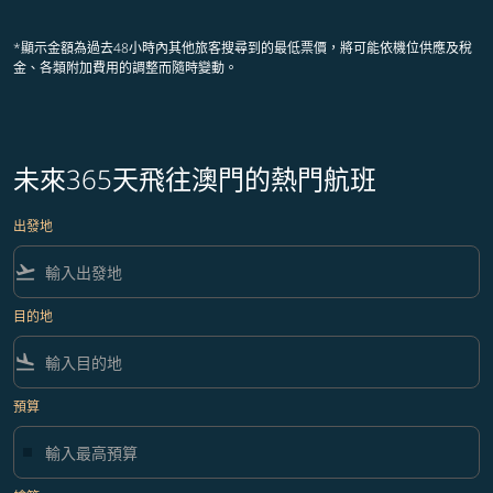
*顯示金額為過去48小時內其他旅客搜尋到的最低票價，將可能依機位供應及稅
金、各類附加費用的調整而隨時變動。
未來365天飛往澳門的熱門航班
出發地
flight_takeoff
目的地
flight_land
預算