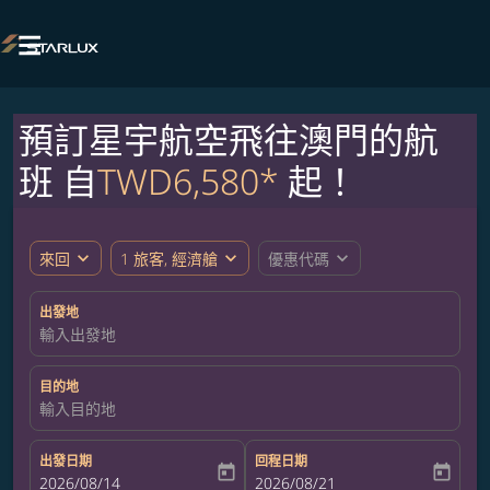

預訂星宇航空飛往澳門的航
班 自
TWD6,580*
起！
expand_more
expand_more
expand_more
來回
1 旅客, 經濟艙
優惠代碼
出發地
輸入出發地
目的地
輸入目的地
出發日期
回程日期
today
today
fc-booking-departure-date-aria-label
2026/08/14
fc-booking-return-date-aria-label
2026/08/21