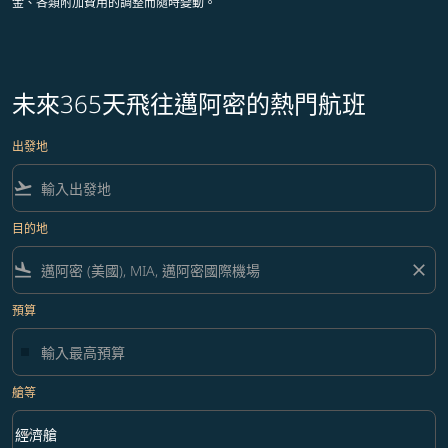
金、各類附加費用的調整而隨時變動。
未來365天飛往邁阿密的熱門航班
出發地
flight_takeoff
目的地
flight_land
close
預算
艙等
keyboard_arrow_down
經濟艙
艙等 option 經濟艙 Selected