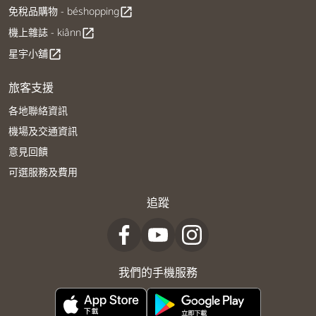
免稅品購物 - béshopping
open_in_new
機上雜誌 - kiânn
open_in_new
星宇小舖
open_in_new
旅客支援
各地聯絡資訊
機場及交通資訊
意見回饋
可選服務及費用
追蹤
我們的手機服務