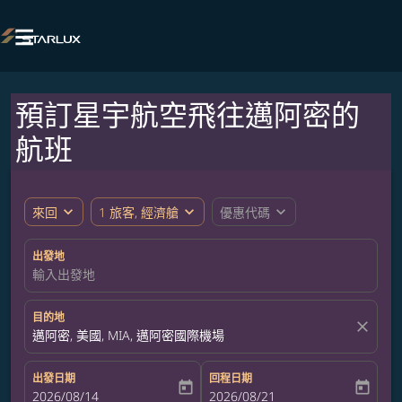

預訂星宇航空飛往邁阿密的
航班
expand_more
expand_more
expand_more
來回
1 旅客, 經濟艙
優惠代碼
出發地
輸入出發地
目的地
close
邁阿密, 美國, MIA, 邁阿密國際機場
出發日期
回程日期
today
today
fc-booking-departure-date-aria-label
2026/08/14
fc-booking-return-date-aria-label
2026/08/21