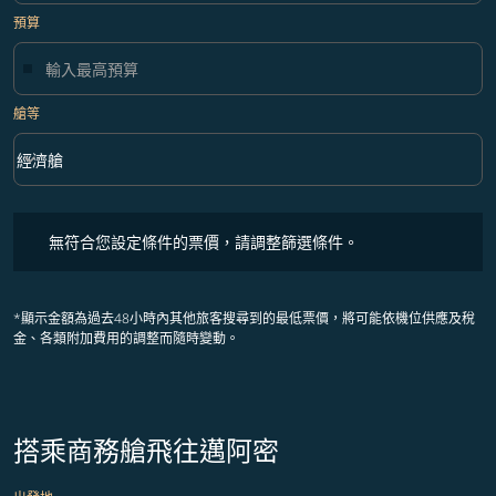
預算
艙等
keyboard_arrow_down
經濟艙
艙等 option 經濟艙 Selected
無符合您設定條件的票價，請調整篩選條件。
無符合您設定條件的票價，請調整篩選條件。
*顯示金額為過去48小時內其他旅客搜尋到的最低票價，將可能依機位供應及稅
金、各類附加費用的調整而隨時變動。
搭乘商務艙飛往邁阿密