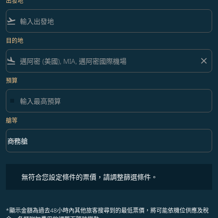
出發地
flight_takeoff
目的地
flight_land
close
預算
艙等
keyboard_arrow_down
商務艙
艙等 option 商務艙 Selected
無符合您設定條件的票價，請調整篩選條件。
無符合您設定條件的票價，請調整篩選條件。
*顯示金額為過去48小時內其他旅客搜尋到的最低票價，將可能依機位供應及稅