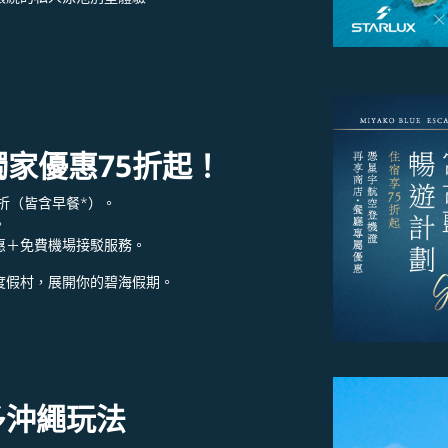
rt獨家優惠75折起！
5折（皆含早餐*）。
。
惠＋免費機場接駁服務。
合度假村，展開你的碧海假期。
多沖繩玩法