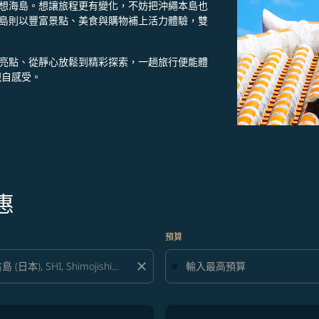
想海島。想讓旅程更有變化，不妨把沖繩本島也
島則以豐富景點、美食與購物補上活力體驗，雙
亮點、從靜心放鬆到精彩探索，一趟旅行便能體
親自感受。
惠
預算
close