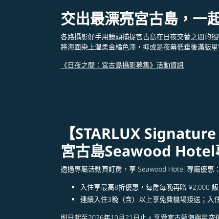
交出最漂亮宮古島，一
各路攝影好手用鏡頭捕捉宮古島在日夜交替之間的獨
將海面染上溫柔金橘色澤，抑或是夜幕低垂後滿版星
《日夜之間：宮古島攝影募集》活動資訊
【STARLUX Signature
宮古島Seawood Hot
透過專屬活動頁訂房，享 Seawood Hotel 專屬優惠
入住享最高8折優惠，每房每晚再贈 ¥2,000
連續入住3晚（含）以上享免費機場接送
；
入
即日起至2026年10月21日止。享受宮古藍海與星