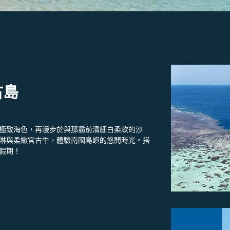
古島
極致海色，再漫步於與那霸前濱細白柔軟的沙
淋與柔嫩宮古牛，體驗南國島嶼的悠閒時光。搭
假期！