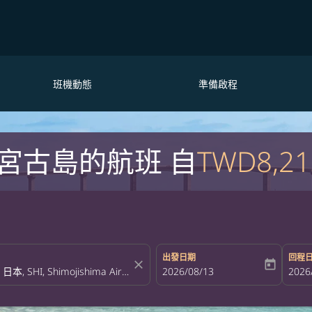
班機動態
準備啟程
宮古島的航班 自
TWD8,21
出發日期
回程
close
today
fc-booking-departure-date-aria-la
2026/08/13
fc-bo
2026