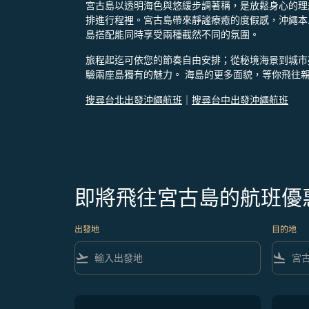
宮古島以透明海色與悠緩步調著稱，是放鬆身心的理
排進行程裡。宮古島帶來靜謐療癒的度假感，沖繩本
島搭配能同時享受兩種截然不同的氛圍。​ ​
旅程起迄可依您的節奏自由安排；從秘境海景到城市
驗兩座島獨有的魅力。​ 海島的更多面貌，等你飛往
搜尋台北出發沖繩航班
｜
搜尋台中出發沖繩航班
即將飛往宮古島的航班優
出發地
目的地
flight_takeoff
flight_land