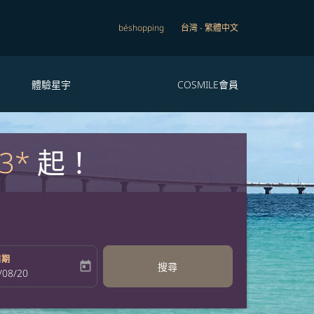
béshopping
台灣
-
繁體中文
體驗星宇
COSMILE會員
3*
起！
日期
today
搜尋
bel
oking-return-date-aria-label
/08/20