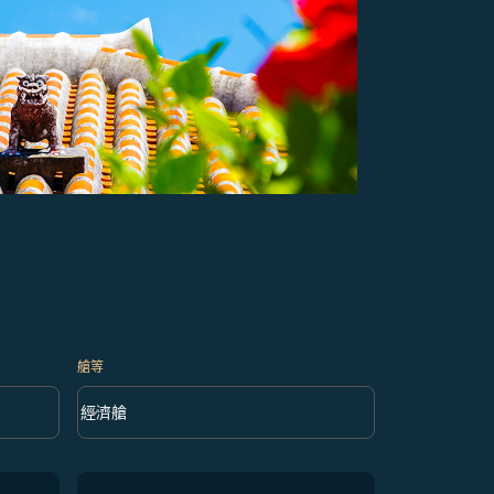
艙等
keyboard_arrow_down
經濟艙
艙等 option 經濟艙 Selected