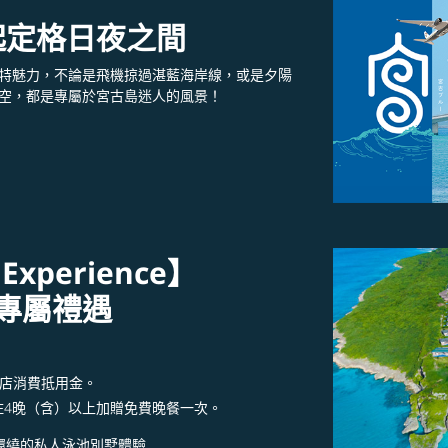
起定格日夜之間
特魅力，不論是飛機掠過湛藍海岸線，或是夕陽
空，都是專屬於宮古島迷人的風景！
 Experience】
el專屬禮遇
：
 飯店消費抵用金。
住4晚（含）以上加贈免費晚餐一次。
空環繞的私人泳池別墅體驗