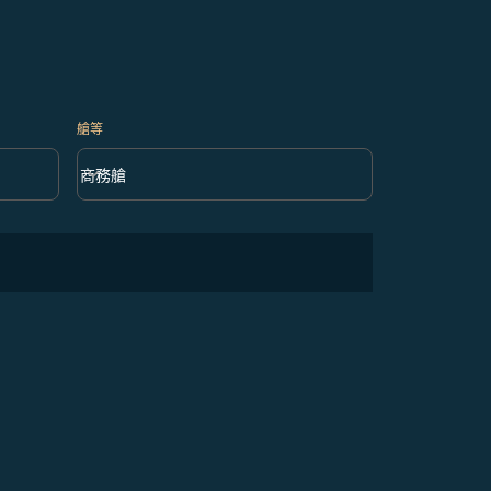
艙等
keyboard_arrow_down
商務艙
艙等 option 商務艙 Selected