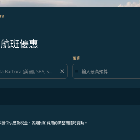
ra
a的航班優惠
預算
close
依機位供應及稅金、各類附加費用的調整而隨時變動。