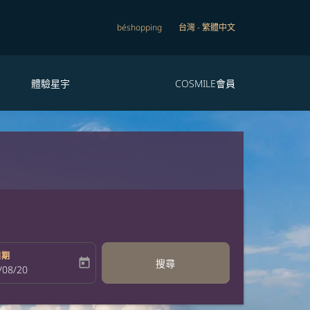
béshopping
台灣
-
繁體中文
體驗星宇
COSMILE會員
日期
today
搜尋
bel
oking-return-date-aria-label
/08/20