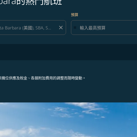
rbara的熱門航班
預算
close
依機位供應及稅金、各類附加費用的調整而隨時變動。