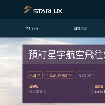
預訂行程
班機時刻
預訂星宇航空飛往San
expand_more
expand_more
expand_more
來回
1 旅客, 經濟艙
優惠代碼
出發地
目的地