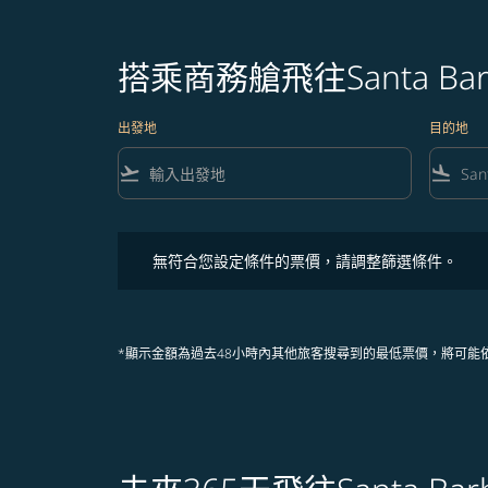
搭乘商務艙飛往Santa Bar
出發地
目的地
flight_takeoff
flight_land
無符合您設定條件的票價，請調整篩選條件。
無符合您設定條件的票價，請調整篩選條件。
*顯示金額為過去48小時內其他旅客搜尋到的最低票價，將可能