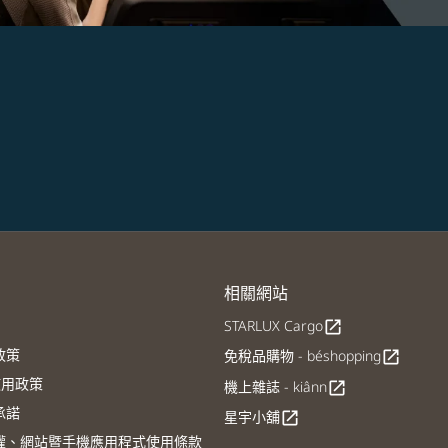
相關網站
STARLUX Cargo
open_in_new
政策
免稅品購物 - béshopping
open_in_new
E使用政策
機上雜誌 - kiânn
open_in_new
承諾
星宇小舖
open_in_new
權、網站暨手機應用程式使用條款