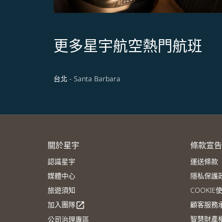
更多星宇航空熱門航班
台北 - Santa Barbara
關於星宇
條款宣告
認識星宇
運送條款
媒體中心
隱私保護
旅遊須知
COOKI
加入團隊
顧客服務
open_in_new
智慧財產
公司治理專區