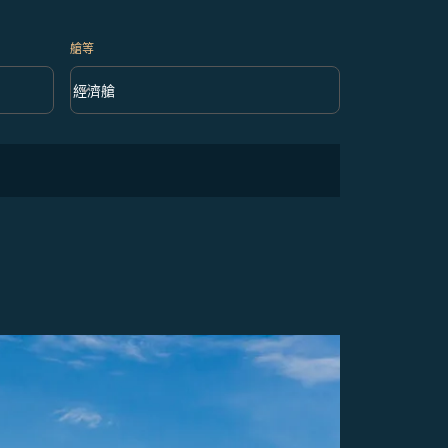
艙等
keyboard_arrow_down
經濟艙
艙等 option 經濟艙 Selected