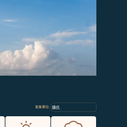
Weather unit option 攝氏 Selected
keyboard_arrow_down
攝氏
氣象單位
: