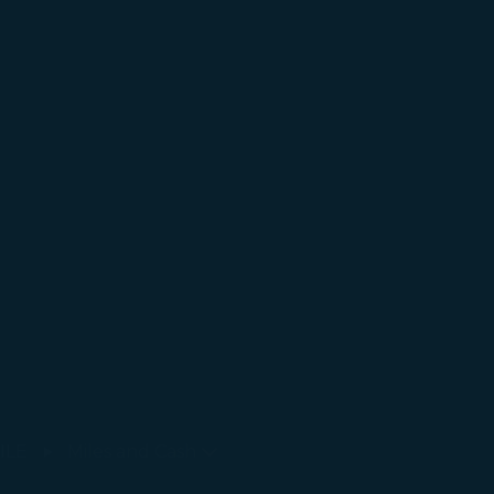
ILE
Miles and Cash