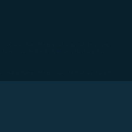
RLUX khai thác thông qua trang web hoặc ứng
iện lợi và thoải mái khi khám phá thế giới với
 với Hãng hàng không STARLUX đi khắp thế giới