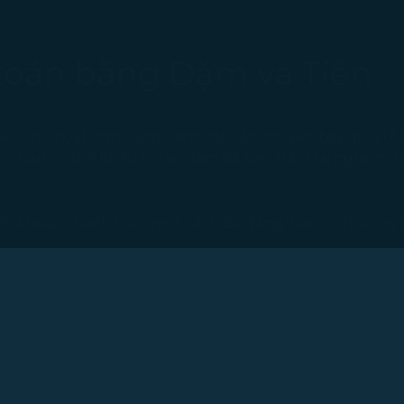
toán bằng Dặm và Tiền
ên linh hoạt hơn bằng cách đặt các chuyến bay do STA
, bạn có thể khấu trừ số dặm đã bay. Hãy trải nghiệm sự t
ành khoản thanh toán một cách dễ dàng. Bạn có thể bay