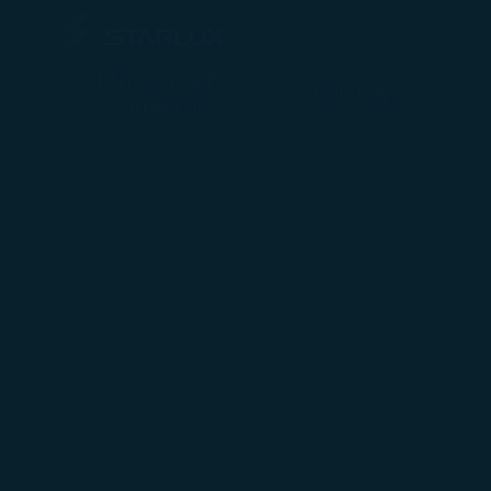
Chương trình Thanh toán bằng Dặm và Tiền - STARLUX Airlines t
Lên kế hoạch
Lịch bay
chuyến đi