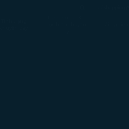
rang đang được tải
(
béshopping
Tìm kiếm
(mở tr
Tìm kiếm
Làm thủ tục &
Tình trạng
Thực hiện chuyến
Trải nghiệ
chuyến bay
bay