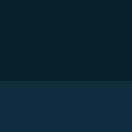
Chương trình Thanh 
Hãy làm cho dặm thưởng COSMILE của bạn trở n
dụng của chúng tôi, và chỉ trong ba bước đơn giản
STARLUX!
Với ba bước, số dặm bay có thể được quy đổi th
một cách thoải mái hơn.