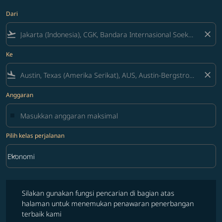
Dari
flight_takeoff
close
Ke
flight_land
close
Anggaran
Pilih kelas perjalanan
keyboard_arrow_down
Ekonomi
Pilih kelas perjalanan option Ekonomi Selected
Silakan gunakan fungsi pencarian di bagian atas halaman untuk 
Silakan gunakan fungsi pencarian di bagian atas
halaman untuk menemukan penawaran penerbangan
terbaik kami