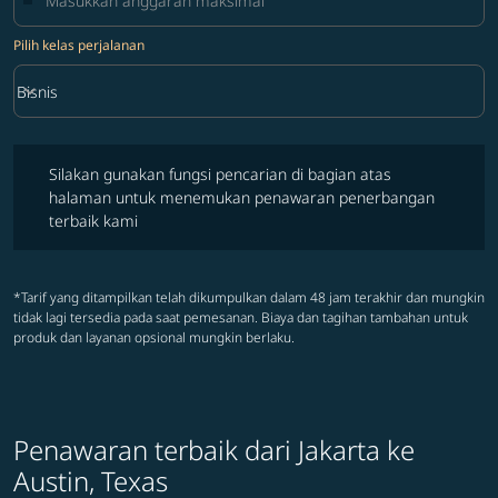
Pilih kelas perjalanan
keyboard_arrow_down
Bisnis
Pilih kelas perjalanan option Bisnis Selected
Silakan gunakan fungsi pencarian di bagian atas halaman untuk 
Silakan gunakan fungsi pencarian di bagian atas
halaman untuk menemukan penawaran penerbangan
terbaik kami
*Tarif yang ditampilkan telah dikumpulkan dalam 48 jam terakhir dan mungkin
tidak lagi tersedia pada saat pemesanan. Biaya dan tagihan tambahan untuk
produk dan layanan opsional mungkin berlaku.
Penawaran terbaik dari Jakarta ke
Austin, Texas