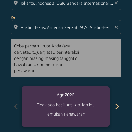
location_on
close
Ke
location_on
close
Coba perbarui rute Anda (asal
dan/atau tujuan) atau berinteraksi
dengan masing-masing tanggal di
bawah untuk menemukan
penawaran.
Agt 2026
chevron_left
chevron_right
Tidak ada hasil untuk bulan ini.
T
Temukan Penawaran