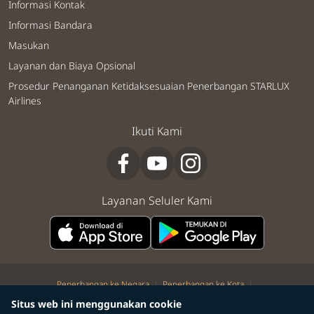
Informasi Kontak
Informasi Bandara
Masukan
Layanan dan Biaya Opsional
Prosedur Penanganan Ketidaksesuaian Penerbangan STARLUX
Airlines
Ikuti Kami
Layanan Seluler Kami
|
|
Penerbangan ke Negara
Penerbangan ke Kota
|
|
|
Penerbangan kota ke kota
Penerbangan kota ke negara
Dari Kota
Situs web ini menggunakan cookie