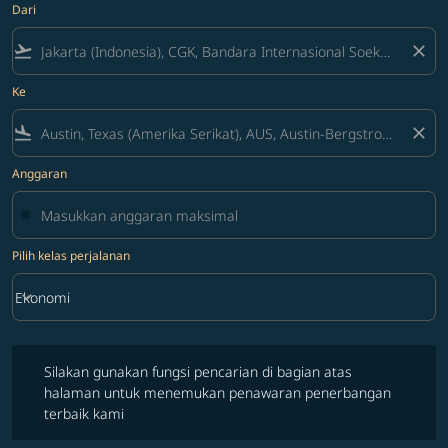
Dari
flight_takeoff
close
Ke
flight_land
close
Anggaran
Pilih kelas perjalanan
keyboard_arrow_down
Ekonomi
Pilih kelas perjalanan option Ekonomi Selected
Silakan gunakan fungsi pencarian di bagian atas halaman untuk 
Silakan gunakan fungsi pencarian di bagian atas
halaman untuk menemukan penawaran penerbangan
terbaik kami