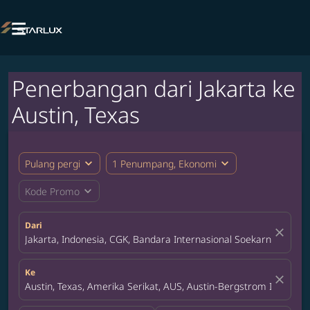

Penerbangan dari Jakarta ke
Austin, Texas
expand_more
expand_more
Pulang pergi
1 Penumpang, Ekonomi
expand_more
Kode Promo
Dari
close
Jakarta, Indonesia, CGK, Bandara Internasional Soekarno-Hatta
Ke
close
Austin, Texas, Amerika Serikat, AUS, Austin-Bergstrom Internati