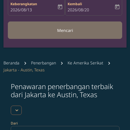
Keberangkatan
Kembali
today
today
fc-booking-departure-date-aria-label
2026/08/13
fc-booking-return-date-aria-label
2026/08/20
Mencari
Beranda
Penerbangan
Ke Amerika Serikat
Jakarta - Austin, Texas
Penawaran penerbangan terbaik
Coba perbarui rute Anda (asal dan/atau tujuan) ata
dari Jakarta ke Austin, Texas
expand_more
Dari