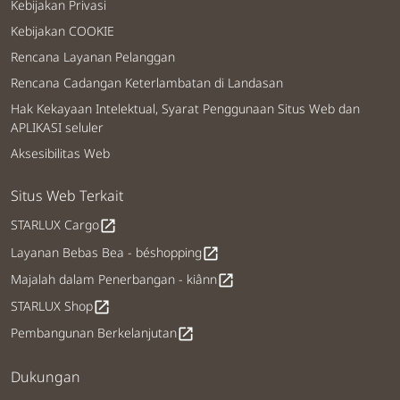
Kebijakan Privasi
Kebijakan COOKIE
Rencana Layanan Pelanggan
Rencana Cadangan Keterlambatan di Landasan
Hak Kekayaan Intelektual, Syarat Penggunaan Situs Web dan
APLIKASI seluler
Aksesibilitas Web
Situs Web Terkait
STARLUX Cargo
open_in_new
Layanan Bebas Bea - béshopping
open_in_new
Majalah dalam Penerbangan - kiânn
open_in_new
STARLUX Shop
open_in_new
Pembangunan Berkelanjutan
open_in_new
Dukungan