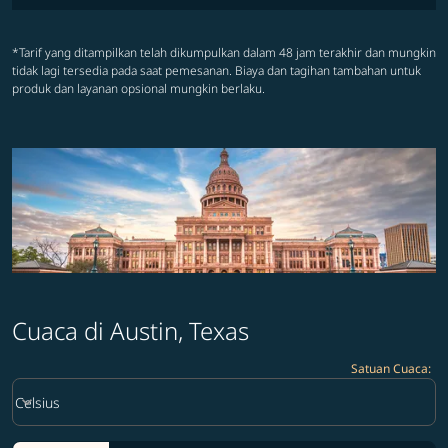
*Tarif yang ditampilkan telah dikumpulkan dalam 48 jam terakhir dan mungkin
tidak lagi tersedia pada saat pemesanan. Biaya dan tagihan tambahan untuk
produk dan layanan opsional mungkin berlaku.
Cuaca di Austin, Texas
Satuan Cuaca
:
Weather unit option Celsius Selected
keyboard_arrow_down
Celsius