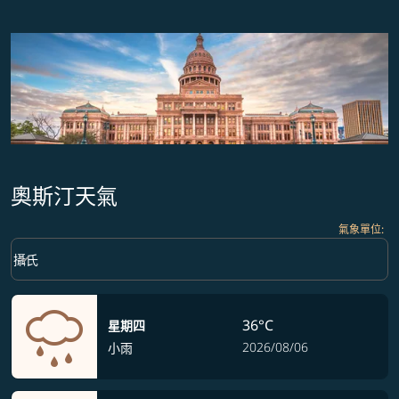
奧斯汀天氣
氣象單位
:
Weather unit option 攝氏 Selected
keyboard_arrow_down
攝氏
36°C
星期四
2026/08/06
小雨