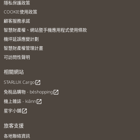
隱私保護政策
COOKIE使用政策
顧客服務承諾
智慧財產權、網站暨手機應用程式使用條款
機坪延誤應變計劃
智慧財產權管理計畫
可訪問性聲明
相關網站
STARLUX Cargo
open_in_new
免稅品購物 - béshopping
open_in_new
機上雜誌 - kiânn
open_in_new
星宇小舖
open_in_new
旅客支援
各地聯絡資訊