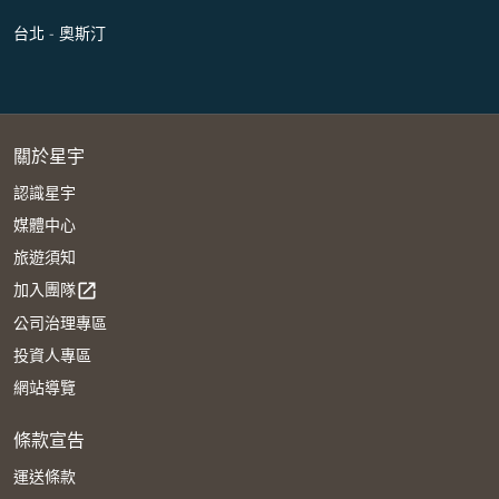
台北 - 奧斯汀
關於星宇
認識星宇
媒體中心
旅遊須知
加入團隊
open_in_new
公司治理專區
投資人專區
網站導覽
條款宣告
運送條款