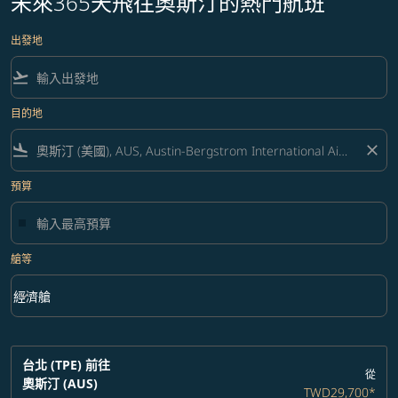
未來365天飛往奧斯汀的熱門航班
出發地
flight_takeoff
目的地
flight_land
close
預算
艙等
keyboard_arrow_down
經濟艙
艙等 option 經濟艙 Selected
台北 (TPE)
前往
從
奧斯汀 (AUS)
TWD29,700
*