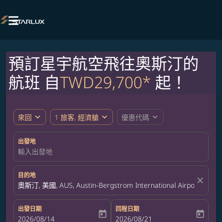

預訂星宇航空飛往奧斯汀的
航班 自
TWD29,700*
起！
expand_more
expand_more
expand_more
來回
1 旅客, 經濟艙
優惠代碼
出發地
輸入出發地
目的地
close
奧斯汀, 美國, AUS, Austin-Bergstrom International Airport
出發日期
回程日期
today
today
fc-booking-departure-date-aria-label
2026/08/14
fc-booking-return-date-aria-label
2026/08/21