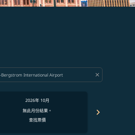
close
2026年 10月
2
從
T
chevron_right
無此月份結果。
搜尋於
查找票價