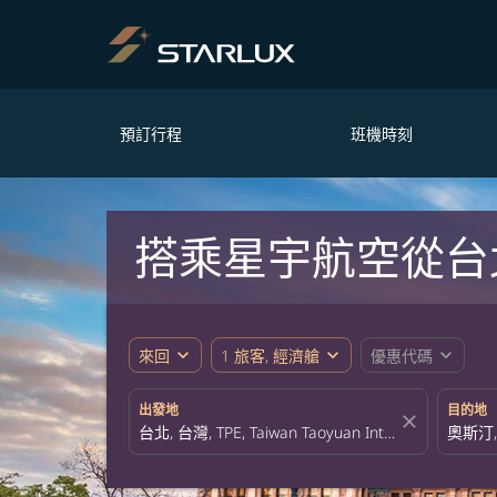
預訂行程
班機時刻
搭乘星宇航空從台
expand_more
expand_more
expand_more
來回
1 旅客, 經濟艙
優惠代碼
出發地
目的地
close