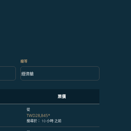
艙等
keyboard_arrow_down
經濟艙
艙等 option 經濟艙 Selected
票價
從
TWD28,845
*
搜尋於： 10 小時 之前