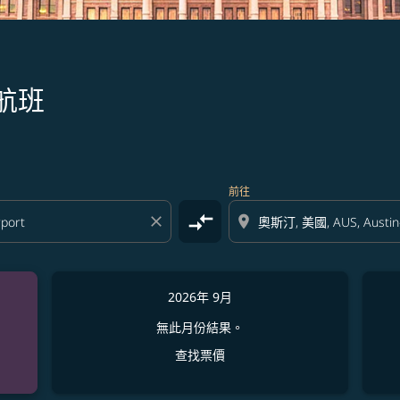
航班
前往
compare_arrows
close
location_on
2026年 9月
無此月份結果。
查找票價