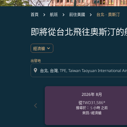
首頁
航班
前往美國
台北 - 奧斯汀
即將從台北飛往奧斯汀的
expand_more
經濟艙
出發地
location_on
2026年 8月
從
TWD31,586
*
chevron_left
搜尋於： 5 小時 之前
來回
/
經濟艙