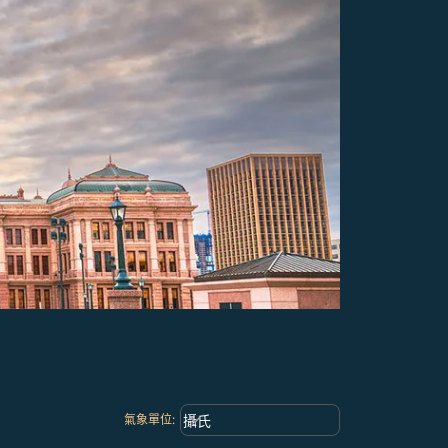
Weather unit option 攝氏 Selected
keyboard_arrow_down
攝氏
氣象單位
: