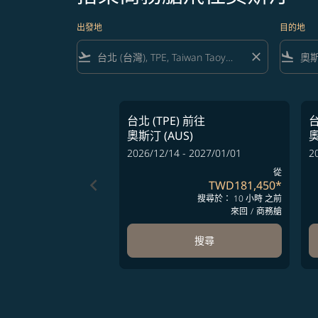
出發地
目的地
flight_takeoff
close
flight_land
台北 (TPE)
前往
台
奧斯汀 (AUS)
奧
2026/12/14 - 2027/01/01
2
從
keyboard_arrow_left
TWD181,450
*
搜尋於： 10 小時 之前
來回
/
商務艙
搜尋