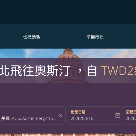
班機動態
準備啟程
北飛往奧斯汀 ，自
TWD2
出發日期
回程
close
today
fc-booking-departure-date-aria-la
2026/08/16
fc-bo
2026