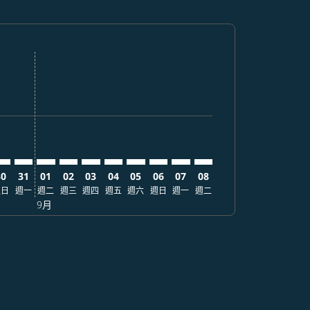
票價
. 查找票價
: 從 TWD57,701
claimer. 查找票價
-disclaimer. 查找票價
 2026/11/03: 從 TWD31,586
w-offers-disclaimer. 查找票價
-view-offers-disclaimer. 查找票價
cmp-view-offers-disclaimer. 查找票價
US: cmp-view-offers-disclaimer. 查找票價
PE–AUS: cmp-view-offers-disclaimer. 查找票價
TPE–AUS: cmp-view-offers-disclaimer. 查找票價
TPE–AUS: cmp-view-offers-disclaimer. 查找票價
TPE–AUS: cmp-view-offers-disclaimer. 查找票價
TPE–AUS: cmp-view-offers-disclaimer. 查
TPE–AUS: cmp-view-offers-disclaimer
TPE–AUS: cmp-view-offers-discla
TPE–AUS: cmp-view-offers-di
TPE–AUS: cmp-view-offer
TPE–AUS: cmp-view-o
30
31
01
02
03
04
05
06
07
08
週日
週一
週二
週三
週四
週五
週六
週日
週一
週二
9月