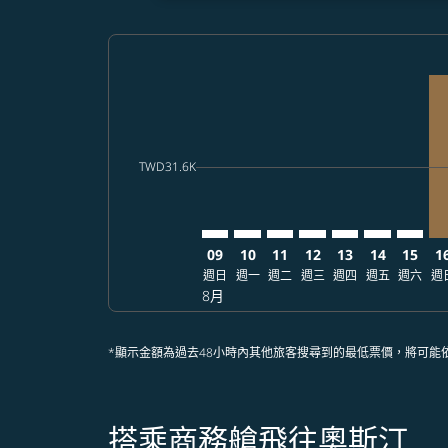
Displaying fares for 八月-2026
TPE–AUS: cmp-view-offers-disc
TPE–AUS: cmp-view-offers-
TPE–AUS: cmp-view-off
TPE–AUS: cmp-view
TPE–AUS: cmp-
TPE–AUS: 
TPE–AU
TP
cmp-daily-histogram-bars-legend-min-price-a
TWD31.6K
09
10
11
12
13
14
15
1
週日
週一
週二
週三
週四
週五
週六
週
8月
*顯示金額為過去48小時內其他旅客搜尋到的最低票價，將可能
搭乘商務艙飛往奧斯汀