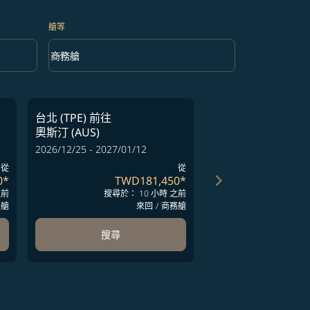
艙等
keyboard_arrow_down
商務艙
艙等 option 商務艙 Selected
台北 (TPE)
前往
台北 (TPE)
前往
奧斯汀 (AUS)
奧斯汀 (AUS)
2026/12/25 - 2027/01/12
2027/01/16 - 2027/02
從
從
keyboard_arrow_right
0
*
TWD181,450
*
TW
之前
搜尋於： 10 小時 之前
搜尋於：
務艙
來回
/
商務艙
搜尋
搜尋
ards 1 to 4
-cards 5 to 6