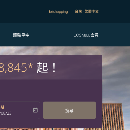
béshopping
台灣
-
繁體中文
體驗星宇
COSMILE會員
8,845*
起！
日期
today
搜尋
bel
oking-return-date-aria-label
/08/23