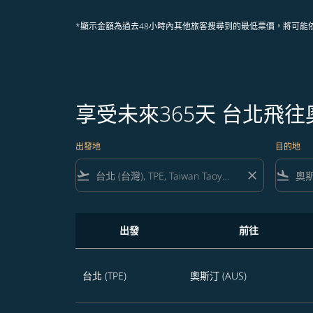
*顯示金額為過去48小時內其他旅客搜尋到的最低票價，將可能
享受未來365天 台北飛
出發地
目的地
flight_takeoff
close
flight_land
出發
前往
享受未來365天 台北飛往奧斯汀的航班優惠
台北 (TPE)
奧斯汀 (AUS)