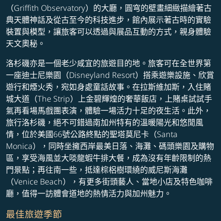
（Griffith Observatory）的大廳，圓穹的壁畫細緻描繪著古
典天體神話及從古至今的科技進步，館內展示著古時的實驗
裝置與模型，讓旅客可以透過與展品互動的方式，親身體驗
天文奧秘。
洛杉磯亦是一個老少咸宜的旅遊目的地。旅客可在全世界第
一座迪士尼樂園（Disneyland Resort）搭乘遊樂設施、欣賞
遊行和煙火秀，宛如身處童話故事。在拉斯維加斯，入住賭
城大道（The Strip）上金碧輝煌的奢華飯店，上賭桌試試手
氣再看場馬戲團表演，體驗一場活力十足的夜生活。此外，
旅行洛杉磯，絕不可錯過南加州特有的溫暖陽光和悠閒風
情，位於美國66號公路終點的聖塔莫尼卡（Santa
Monica），同時坐擁西岸最美日落、海灘、碼頭樂園及購物
區，享受海風並大啖龍蝦牛排大餐，成為沒有年齡限制的熱
門景點；再往南一些，抵達棕梠樹環繞的威尼斯海灘
（Venice Beach），有更多街頭藝人、當地小店及特色咖啡
廳，值得一訪體會道地的熱情活力與加州魅力。
最佳旅遊季節