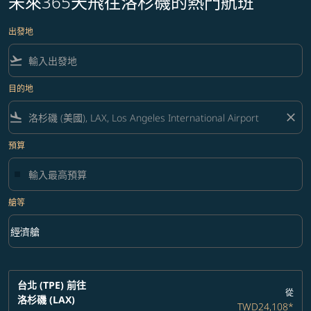
未來365天飛往洛杉磯的熱門航班
出發地
flight_takeoff
目的地
flight_land
close
預算
艙等
keyboard_arrow_down
經濟艙
艙等 option 經濟艙 Selected
台北 (TPE)
前往
從
洛杉磯 (LAX)
TWD24,108
*