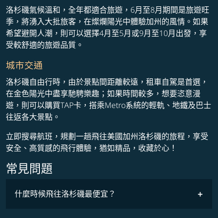
洛杉磯氣候溫和，全年都適合旅遊，6月至8月期間是旅遊旺
季，將湧入大批旅客，在燦爛陽光中體驗加州的風情。如果
希望避開人潮，則可以選擇4月至5月或9月至10月出發，享
受較舒適的旅遊品質。
城市交通
洛杉磯自由行時，由於景點間距離較遠，租車自駕是首選，
在金色陽光中盡享馳騁樂趣；如果時間較多，想要恣意漫
遊，則可以購買TAP卡，搭乘Metro系統的輕軌、地鐵及巴士
往返各大景點。
立即搜尋航班，規劃一趟飛往美國加州洛杉磯的旅程，享受
安全、高質感的飛行體驗，猶如精品，收藏於心！
常見問題
什麼時候飛往洛杉磯最便宜？