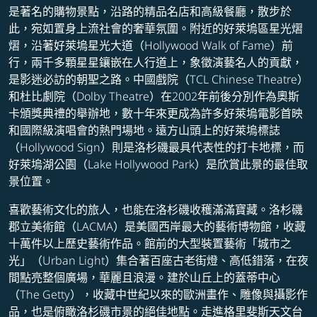
是著名的購物景點，沿路的精品名店和高級餐廳，散步於
此，宛如置身上流社會的奢華氛圍。附近的好萊塢區星光熠
熠，沿著好萊塢星光大道（Hollywood Walk of Fame）前
行，兩千多顆星星鑲嵌在人行道上，象徵演藝名人的貢獻，
是影迷必訪的朝聖之路。中國戲院（TCL Chinese Theatre）
和杜比劇院（Dolby Theatre）在2002年前後分別作為奧斯
卡頒獎典禮的舉辦地，數十年來更成為許多好萊塢電影首映
和國際級演唱會的熱門場地。遠方山頭上的好萊塢標誌
（Hollywood Sign）則是洛杉磯最具代表性的打卡地標，而
好萊塢湖公園（Lake Hollywood Park）是欣賞此景的最佳取
景位置。
喜歡藝術文化的旅人，也能在洛杉磯收穫滿滿寶藏。洛杉磯
郡立美術館（LACMA）是美國西岸最大的藝術博物館，收藏
十萬件以上歷史藝術作品。館前的大型裝置藝術「城市之
光」（Urban Light）集合著百座古老街燈、高低錯落，在夜
間點亮整個廣場，華麗且浪漫。建於山丘上的蓋蒂中心
（The Getty），收藏中世紀以來的歐洲畫作、雕像與攝影作
品，也是俯瞰洛杉磯市景的絕佳地點。走進格里斐斯天文台