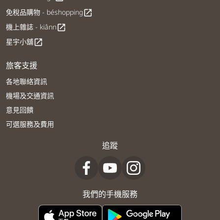
免稅品購物 - béshopping
open_in_new
機上雜誌 - kiânn
open_in_new
星宇小舖
open_in_new
旅客支援
各地聯絡資訊
機場及交通資訊
意見回饋
可選服務及費用
追蹤
我們的手機服務