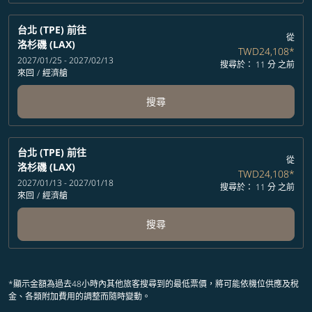
台北 (TPE)
前往
從
洛杉磯 (LAX)
TWD24,108
*
2027/01/25 - 2027/02/13
搜尋於： 11 分 之前
來回
/
經濟艙
搜尋
台北 (TPE)
前往
從
洛杉磯 (LAX)
TWD24,108
*
2027/01/13 - 2027/01/18
搜尋於： 11 分 之前
來回
/
經濟艙
搜尋
*顯示金額為過去48小時內其他旅客搜尋到的最低票價，將可能依機位供應及稅
金、各類附加費用的調整而隨時變動。