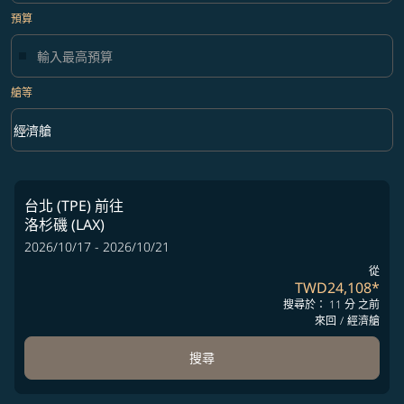
預算
艙等
keyboard_arrow_down
經濟艙
艙等 option 經濟艙 Selected
台北 (TPE)
前往
洛杉磯 (LAX)
2026/10/17 - 2026/10/21
從
TWD24,108
*
搜尋於： 11 分 之前
來回
/
經濟艙
搜尋