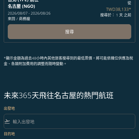
從
名古屋 (NGO)
TWD38,133
*
2026/08/07 - 2026/08/26
搜尋於： 1 天 之前
來回
/
商務艙
搜尋
*顯示金額為過去48小時內其他旅客搜尋到的最低票價，將可能依機位供應及稅
金、各類附加費用的調整而隨時變動。
未來365天飛往名古屋的熱門航班
出發地
flight_takeoff
目的地