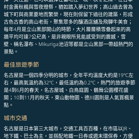
村金黃秋楓與雪夜燈祭，猶如踏入夢幻世界；高山過去曾為
城下町與商業要地而繁榮，現在則保留下過往的建築，形成
古色古香的高山老街，聚集眾多的釀酒店舖及飛驒牛美食；
每年4月是立山黑部開山的時節，大片層層積雪疊起來的高
牆平均可達7公尺高，是非親眼所見能感受到的震撼，雪
壁、稱名瀑布、Mikuriga池沼等都是立山黑部一帶超熱門的
景點。
最佳旅遊季節
名古屋是一個四季分明的城市，全年平均溫度大約是19℃左
右，最高氣溫約為32℃，最低溫約為0.2℃，熱門的旅遊季節
是4到6月的春天，名古屋城、白鳥庭園、鶴舞公園櫻花盛
開；10到11月的秋天，東山動物園、德川園則是人氣賞楓景
點。
城市交通
名古屋是日本第三大城市，交通工具百百種，在市區以JR、
地下鐵、巴士為主，並搭配地鐵一日券或週末環保券，方便