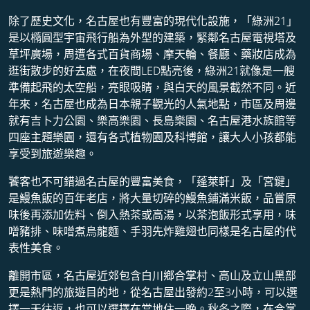
除了歷史文化，名古屋也有豐富的現代化設施，「綠洲21」
是以橢圓型宇宙飛行船為外型的建築，緊鄰名古屋電視塔及
草坪廣場，周遭各式百貨商場、摩天輪、餐廳、藥妝店成為
逛街散步的好去處，在夜間LED點亮後，綠洲21就像是一艘
準備起飛的太空船，亮眼吸睛，與白天的風景截然不同。近
年來，名古屋也成為日本親子觀光的人氣地點，市區及周邊
就有吉卜力公園、樂高樂園、長島樂園、名古屋港水族館等
四座主題樂園，還有各式植物園及科博館，讓大人小孩都能
享受到旅遊樂趣。
饕客也不可錯過名古屋的豐富美食，「蓬萊軒」及「宮鍵」
是鰻魚飯的百年老店，將大量切碎的鰻魚鋪滿米飯，品嘗原
味後再添加佐料、倒入熱茶或高湯，以茶泡飯形式享用，味
噌豬排、味噌煮烏龍麵、手羽先炸雞翅也同樣是名古屋的代
表性美食。
離開市區，名古屋近郊包含白川鄉合掌村、高山及立山黑部
更是熱門的旅遊目的地，從名古屋出發約2至3小時，可以選
擇一天往返，也可以選擇在當地住一晚。秋冬之際，在合掌