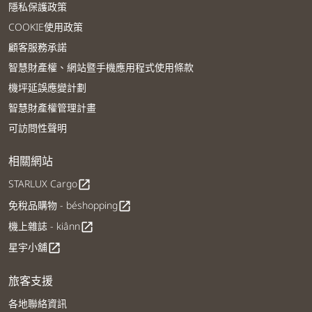
隱私保護政策
COOKIE使用政策
顧客服務承諾
智慧財產權、網站暨手機應用程式使用條款
機坪延誤應變計劃
智慧財產權管理計畫
可訪問性聲明
相關網站
STARLUX Cargo
open_in_new
免稅品購物 - béshopping
open_in_new
機上雜誌 - kiânn
open_in_new
星宇小舖
open_in_new
旅客支援
各地聯絡資訊