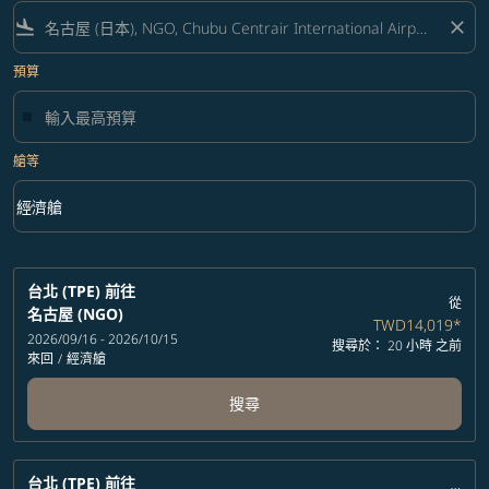
flight_land
close
預算
艙等
keyboard_arrow_down
經濟艙
艙等 option 經濟艙 Selected
台北 (TPE)
前往
從
名古屋 (NGO)
TWD14,019
*
2026/09/16 - 2026/10/15
搜尋於： 20 小時 之前
來回
/
經濟艙
搜尋
台北 (TPE)
前往