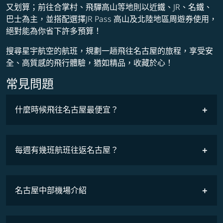
又划算；前往合掌村、飛驒高山等地則以近鐵、JR、名鐵、
巴士為主，並搭配選擇JR Pass 高山及北陸地區周遊券使用，
絕對能為你省下許多預算！
搜尋星宇航空的航班，規劃一趟飛往名古屋的旅程，享受安
全、高質感的飛行體驗，猶如精品，收藏於心！
常見問題
什麼時候飛往名古屋最便宜？
最低票價
COSMILE會員
每週有幾班航班往返名古屋？
班機時刻表
名古屋中部機場介紹