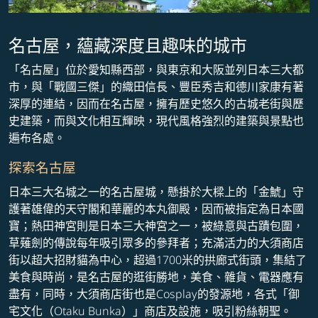
名古屋，蘊藏深度且趣味的城市
「名古屋」位於愛知縣西部，與東京和大阪並列日本三大都
市，與「戰國三傑」的織田信長、豐臣秀吉和德川家康有著
深厚的連結，因而在名古屋，擁有歷史悠久的古城老街與歷
史建築，而與文化相互輝映，現代風格強烈的建築與景點也
遍布各處。
探索名古屋
日本三大名城之一的名古屋城，懸掛於大樑上的「金鯱」守
護著雄偉的天守閣和華麗的本丸御殿，因而被指定為日本國
寶；熱田神宮則是日本三大神宮之一，被綠意與古蹟包圍，
草薙劍的傳說每年吸引眾多的參拜者；充滿活力的大須商店
街以超大招財貓為中心，超過1700米的拱廊式街頭，集結了
美食與時尚，是名古屋的逛街勝地，美食、雜貨、電器應有
盡有，同時，大須商店街也是Cosplay的發源地，各式「御
宅文化（Otaku Bunka）」商店及設施，吸引粉絲朝聖。