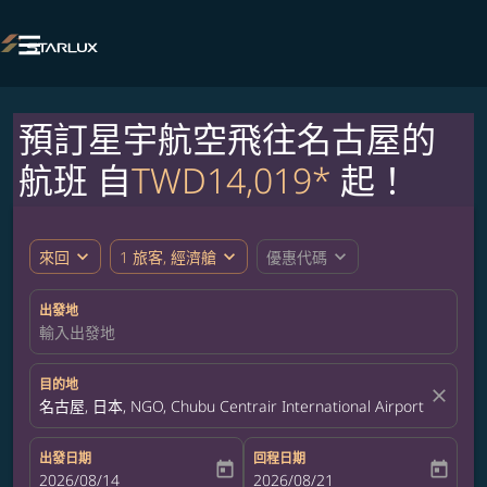

預訂星宇航空飛往名古屋的
航班 自
TWD14,019*
起！
expand_more
expand_more
expand_more
來回
1 旅客, 經濟艙
優惠代碼
出發地
輸入出發地
目的地
close
名古屋, 日本, NGO, Chubu Centrair International Airport
出發日期
回程日期
today
today
fc-booking-departure-date-aria-label
2026/08/14
fc-booking-return-date-aria-label
2026/08/21