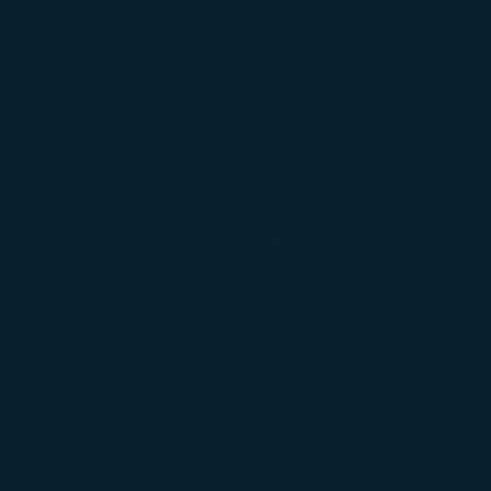
Tentang Kami
Syarat & 
Mengenal Kami
Ketentuan 
Pusat Media
Kebijakan Pr
Pengumuman Perjalanan
Kebijakan 
(terbuka di jendela baru)
Bergabung dengan Kami
Rencana La
Rencana Ca
Dialog Pemangku Kepentingan
Landasan
Peta Situs
Hak Kekayaan
Penggunaan
seluler
Follow Us