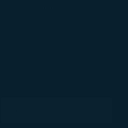
ra Asia & Amerika/Eropa
Bisnis ke Satu
25.000 Miles