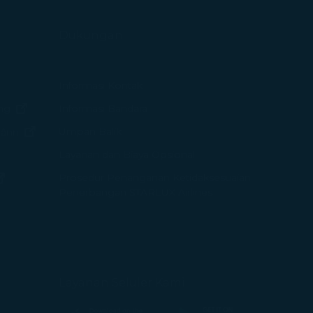
Dukungan
endela baru)
Informasi Kontak
(terbuka di jendela baru)
Informasi Bandara
ng
(terbuka di jendela baru)
Umpan Balik
iânn
Layanan dan Biaya Opsional
endela baru)
Prosedur Penanganan Ketidaksesuaian
(terbuka di jendela baru)
Penerbangan STARLUX Airlines
Layanan Seluler Kami