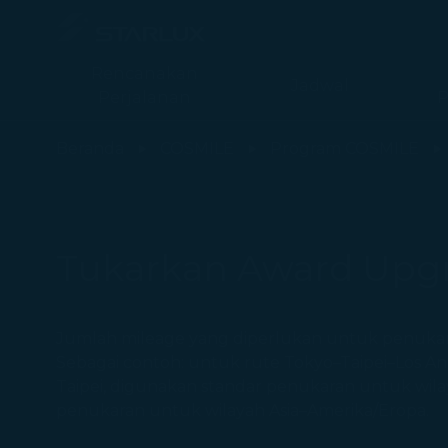
Rencanakan
Jadwal
Perjalanan
P
Penukaran Tiket Upgrade Kabin - STARLUX Airlines halaman dim
Beranda
COSMILE
Program COSMILE
Tukarkan Award Upg
Jumlah mileage yang diperlukan untuk penukara
Sebagai contoh: untuk rute Tokyo–Taipei–Los A
Taipei, digunakan standar penukaran untuk wila
penukaran untuk wilayah Asia–Amerika/Eropa.