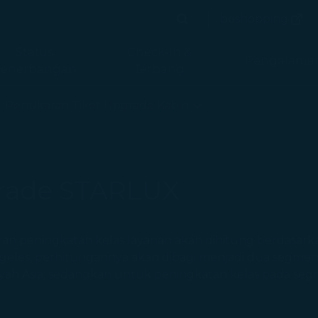
(terb
béshopping
Cari
(terbuka 
Cari
Status
Check-in &
Pengalama
enerbangan
Terbang
uat
Penukaran Tiket Upgrade Kabin
rade STARLUX
n peningkatan kelas layanan akan dihitung berdasarka
ngeles, perhitungannya akan dibagi menjadi dua segme
yah Asia; sedangkan untuk peningkatan kelas pada seg