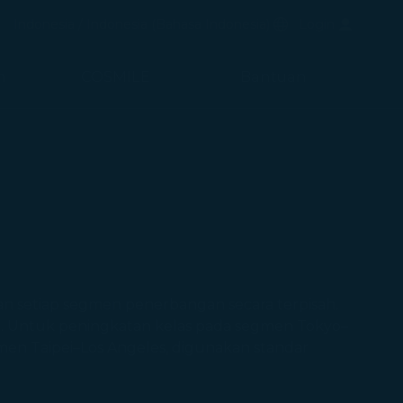
uka di jendela baru)
Bahasa Pilihan
Indonesia / Indonesia
(
Bahasa Indonesia
)
Login
di jendela baru)
n
COSMILE
Bantuan
n setiap segmen penerbangan secara terpisah.
n. Untuk peningkatan kelas pada segmen Tokyo–
men Taipei–Los Angeles, digunakan standar