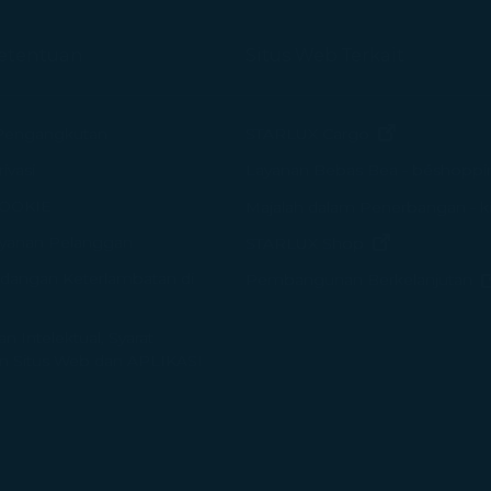
Ketentuan
Situs Web Terkait
(terbuka di j
Pengangkutan
STARLUX Cargo
ivasi
Layanan Bebas Bea - béshoppi
COOKIE
Majalah dalam Penerbangan - k
yanan Pelanggan
(terbuka di j
STARLUX Shop
dangan Keterlambatan di
Pembangunan Berkelanjutan
 Intelektual, Syarat
 Situs Web dan APLIKASI