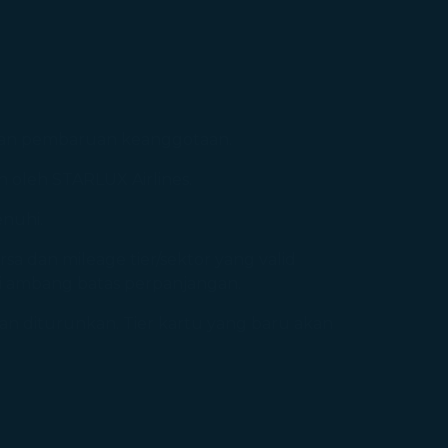
 dan pembaruan keanggotaan.
n oleh STARLUX Airlines.
enuhi.
sa dan mileage tier/sektor yang valid
ai ambang batas perpanjangan.
kan diturunkan. Tier kartu yang baru akan