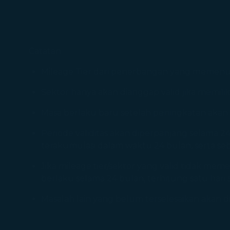
Catatan
Mileage Tier dari penerbangan yang memenu
Sektor hanya akan dianggap valid jika memili
Masa berlaku baru setelah peningkatan akan 
Periode validitas akan diperpanjang selama 24
terakumulasi dalam waktu 24 bulan, serta s
Jika mileage tier/sektor yang valid tidak me
berlaku selama 24 bulan, terhitung satu hari
Masalah lain yang belum terselesaikan akan d