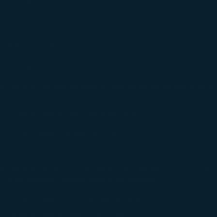
VENTURER
Persyaratan Upgrade
Untuk melakukan upgrade ke Adventurer, penumpang harus m
12 bulan berturut-turut:
Akumulasi 30.000 milage tier, atau
Akumulasi 25 sektor yang valid
Persyaratan Pembaruan
Untuk memenuhi syarat pembaruan, penumpang harus memenu
bulan sebelum validitas Adventurer berakhir:
Akumulasi 40.000 mileage tier, atau
Akumulasi 40 sektor yang valid