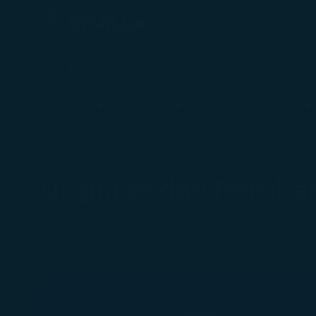
Rencanakan
Jadwal
Perjalanan
P
Upgrade dan Pembaruan Tier - STARLUX Airlines halaman dimu
Beranda
COSMILE
Program COSMILE
Upgrade dan Pembar