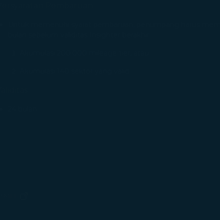
Persyaratan Pembaruan
Untuk memenuhi syarat pembaruan, penumpang harus memenu
bulan sebelum validitas Insighter berakhir:
Akumulasi 200.000 mileage tier, atau
Akumulasi 140 sektor yang valid
aliditas
24 bulan
SMILE
terbuka di jendela baru)