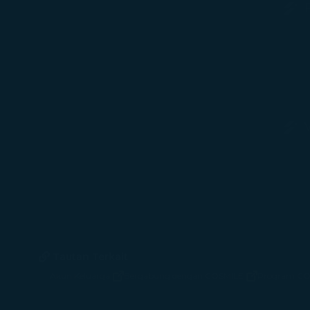
V
Tautan Terkait
Akun Keluarga
Bergabung dengan COSMILE
Program CO
(terbuka di jendela baru)
(terbuka di jendela baru)
(