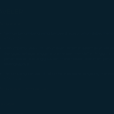
AVELER
Persyaratan
Semua penumpang yang berusia di atas 2 tahun dapat menda
STARLUX.
Penumpang usia 2–18 tahun akan terdaftar dalam akun kelua
dianggap sebagai anggota utama saat mendaftar. Anggota 
penambahan sub-anggota dan melampirkan dokumen penduku
selengkapnya.
Penumpang berusia 18 tahun ke atas dapat langsung mendaft
STARLUX.
Persyaratan Pembaruan
aliditas
Permanen