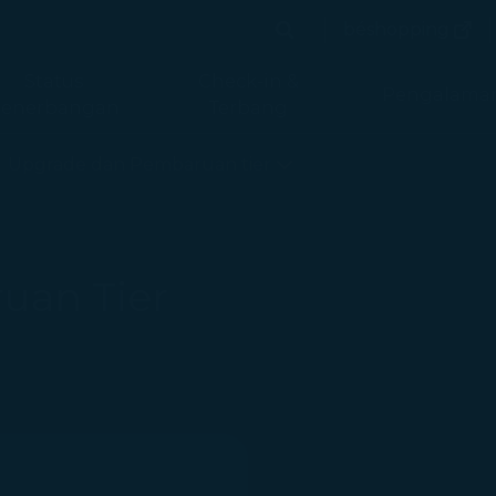
(terb
béshopping
Cari
(terbuka 
Cari
Status
Check-in &
Pengalama
enerbangan
Terbang
at
Upgrade dan Pembaruan tier
uan Tier