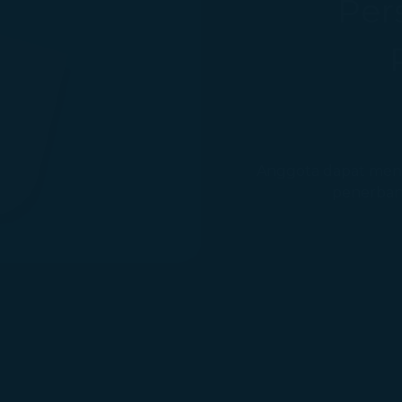
Per
Anggota dapat mengg
penerban