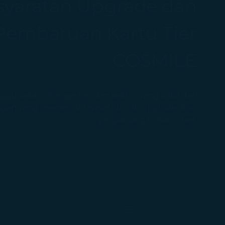
syaratan Upgrade dan
Pembaruan Kartu Tier
COSMILE
unakan mileage tier dan sektor yang valid dari
gan yang memenuhi syarat untuk upgrade atau
perpanjangan kartu tier.
Tampilan Tabel