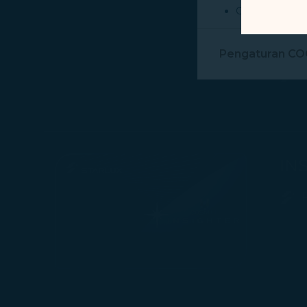
Cookie Fungsi
menyediakan k
kami.
Pengaturan CO
mencatat info
memahami kunj
V
memperbaiki m
Cookie Pemas
diterapkan ol
mengevaluasi k
serta menyaji
IN
Untuk informas
dengan pihak ke
Cookie
kami.
Anda bebas men
melalui halama
pengumpulan co
"Tolak", kami t