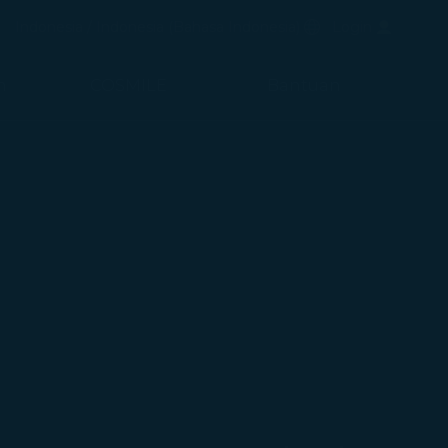
uka di jendela baru)
Bahasa Pilihan
Indonesia / Indonesia
(
Bahasa Indonesia
)
Login
di jendela baru)
n
COSMILE
Bantuan