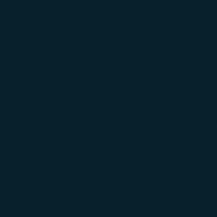
hi syarat mileage tier akan digunakan untuk upgrade
ki nomor penerbangan STARLUX Airlines dan dioperasika
berlaku selama 24 bulan sejak syarat peningkatan terp
 bulan ke depan, satu hari setelah kartu lama kedaluwar
ebelum tanggal kedaluwarsa mileage tier kartu mencap
menuhi ambang batas perpanjangan, mileage tier kartu a
 setelah kartu lama kedaluwarsa.
iatur oleh "Program COSMILE" dari STARLUX Airlines.