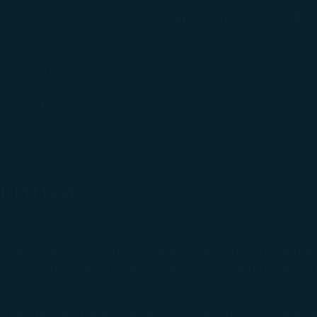
(terb
béshopping
Cari
(terbuka 
Cari
Status
Check-in &
Pengalama
enerbangan
Terbang
ines halaman dimuat
pang
Kebutuhan Khusus Lainnya
ainnya
ngan terjadwal dan penerbangan carter umum yang dio
n Perhubungan Amerika Serikat (DOT) yang tercantum d
rbangan yang dioperasikan oleh maskapai lain, maka pe