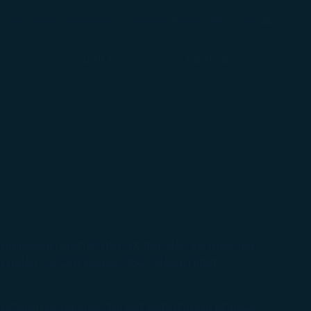
uka di jendela baru)
Bahasa Pilihan
Indonesia / Indonesia
(
Bahasa Indonesia
)
Login
di jendela baru)
n
COSMILE
Bantuan
perasikan oleh STARLUX dari dan ke Amerika
alam 14 CFR bagian 382. Silakan lihat
raturan perjalanan terkait kebutuhan khusus