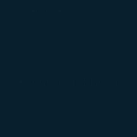
Rencanakan
Jadwal
Perjalanan
P
Kebutuhan Khusus Lainnya (Penempatan Kursi) - STARLUX Airl
Beranda
Rencanakan Perjalanan
Penum
Kebutuhan Khusus L
Layanan yang diberikan pada semua penerba
Serikat sesuai dengan persyaratan Departeme
Customer Service Plan kami.
Jika rencana perjalanan Anda mencakup pene