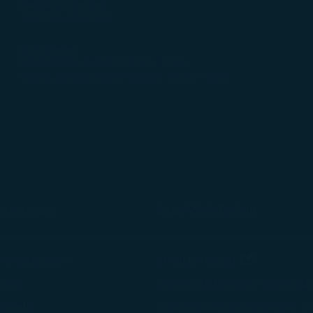
Faks Kantor Bandara
+81-078-335-6005
Jam Layanan
Senin, Rabu, Jumat: 08.00 – 17.00
Selasa, Kamis, Sabtu, Minggu: 07.30 – 16.30
Ketentuan
Situs Web Terkait
(terbuka di j
Pengangkutan
STARLUX Cargo
ivasi
Layanan Bebas Bea - béshoppi
COOKIE
Majalah dalam Penerbangan - k