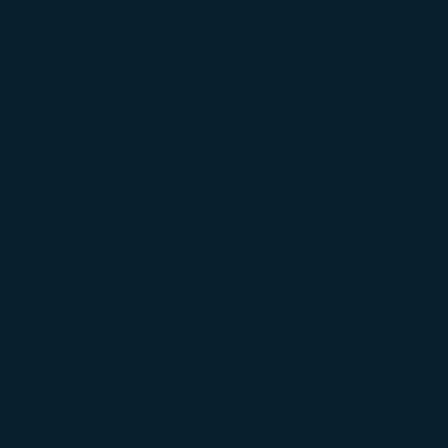
ya
Hakodate
Takamatsu
Kobe
Bandara Kobe
(terbuka di jendela