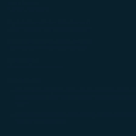
Konter Check-in
Lantai 1, Terminal 2
Jam Buka Konter Check-in (Waktu Setempat)
2,5 jam sebelum waktu keberangkatan
Jam Tutup Konter Check-in (Waktu Setempat)
1 jam sebelum waktu keberangkatan
Check-in Mandiri
Di depan Konter check-in
Informasi Lainnya
Berdasarkan kebijakan dan peraturan otoritas bandara 
boarding pass online dan QR seluler. Silakan menuju ko
cetak.
Garbarata tidak tersedia. Penumpang di semua penerba
naik dan turun pesawat.