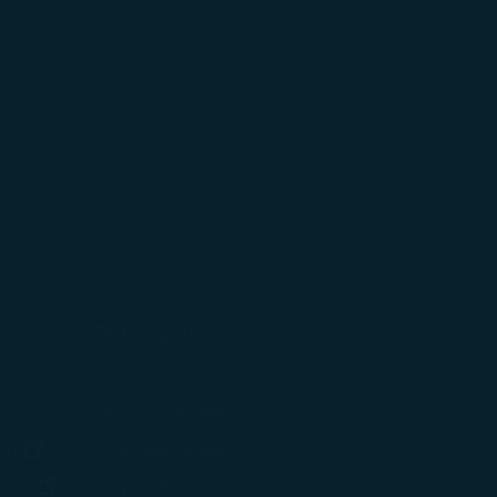
Dukungan
endela baru)
Informasi Kontak
(terbuka di jendela baru)
Informasi Bandara
ng
(terbuka di jendela baru)
Umpan Balik
iânn