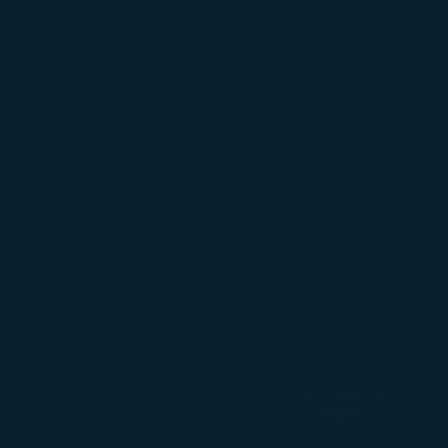
yanan Pelanggan
(terbuka di j
STARLUX Shop
dangan Keterlambatan di
Pembangunan Berkelanjutan
 Intelektual, Syarat
 Situs Web dan APLIKASI
© Hak C