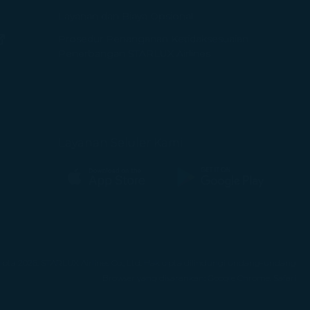
Layanan dan Biaya Opsional
endela baru)
Prosedur Penanganan Ketidaksesuaian
(terbuka di jendela baru)
Penerbangan STARLUX Airlines
Layanan Seluler Kami
(terbuka di jendela baru)
(terbuka di jendela baru)
ipta 2026. STARLUX Airlines Co., Ltd. Hak cipta dilindungi undang-undang
Browser yang disarankan: Google Chrome, Safari