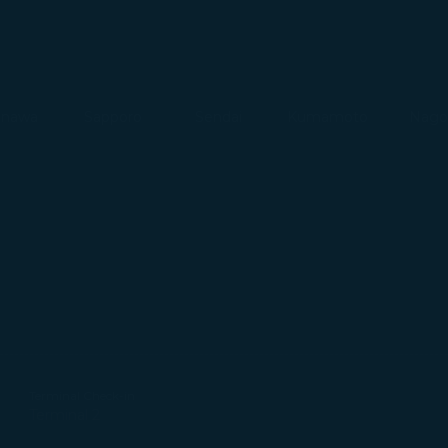
inawa
Sapporo
Sendai
Kumamoto
Nago
Terminal Check-in
Terminal 2