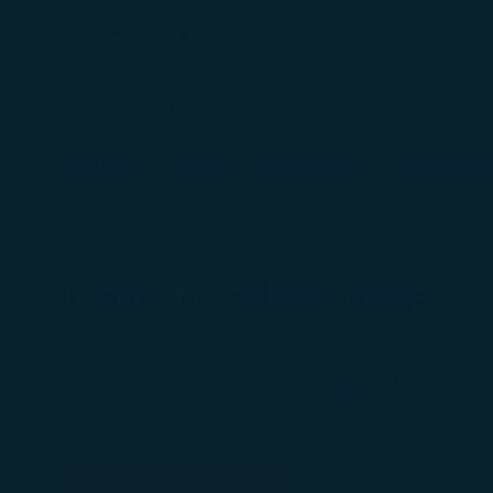
Rencanakan
Jadwal
Perjalanan
P
Informasi Bandara (Jepang Kobe) - STARLUX Airlines halaman d
Beranda
Check-in & Terbang
Informasi P
Informasi Bandara
Makau/ Hong
Taiwan
Kong