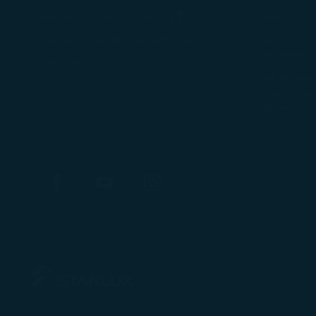
(terbuka di jendela baru)
Bergabung dengan Kami
Rencana La
Rencana Ca
Dialog Pemangku Kepentingan
Landasan
Peta Situs
Hak Kekayaan
Penggunaan
seluler
Follow Us
Facebook
YouTube
Instagram