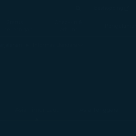
(terb
béshopping
Cari
(terbuka 
Cari
Status
Check-in &
Pengalama
enerbangan
Terbang
imuat
erjalanan
Informasi Bandara
Asia Timur Laut
Asia Tenggara