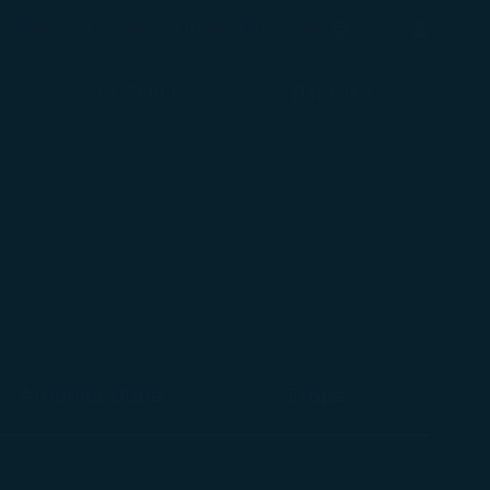
uka di jendela baru)
Bahasa Pilihan
Indonesia / Indonesia
(
Bahasa Indonesia
)
Login
di jendela baru)
n
COSMILE
Bantuan
Amerika Utara
Eropa