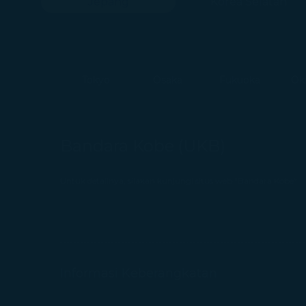
Jepang
Korea Selatan
Tokyo
Osaka
Fukuoka
Ok
Bandara Kobe (UKB)
Untuk detailnya, silakan kunjungi situs web "Bandara Kobe"
Informasi Keberangkatan