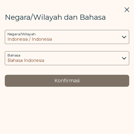
STARLUX
Lihat
Tutu
Buka sebagai APLIKASI STARLUX
Negara/Wilayah dan Bahasa
Pengaturan COOKIE
Cari
Men
Negara/Wilayah
Cari
Situs web ini menggunakan cookie yang
兌換艙位升等 - STARLUX Airlines halaman dimuat
diperlukan untuk menjalankan aplikasi dan
Tukarkan Award Upgrade
situs web, serta untuk memberi Anda
Bahasa
pengalaman pengguna yang lebih baik. Cookie
STARLUX
tambahan hanya digunakan dengan
persetujuan Anda. Cookie digunakan untuk
Konfirmasi
mengakses, menganalisis, dan menyimpan
informasi dari perangkat Anda serta data pribadi
tertentu, yang mencakup ID klien, alamat IP,
2 Kabin
data geolokasi, sistem operasi perangkat,
pengidentifikasi unik, ID dan Token anggota
COSMILE yang dimasukkan.
Ekonomi ke Bisnis
18.000 Miles