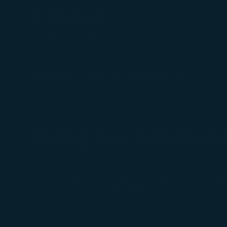
Lên kế hoạch
Lịch bay
chuyến đi
Quy định rõ ràng đối với các hành vi mất trật tự và gây rối trên
Trang chủ
Làm thủ tục & Thực hiện chuyến 
Thông báo trên chuy
Chăm sóc sức khỏe trên
Quy
chuyến bay
Quy định rõ ràng đối 
-
hành vi mất trật tự 