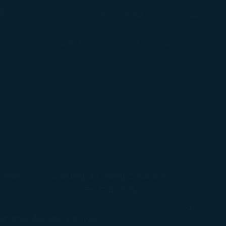
mở trong cửa sổ mới)
Ngôn ngữ ưu tiên
Việt nam / Vietnam
(
Tiếng Việt
)
Đăng nhập
ong cửa sổ mới)
m
COSMILE
Trợ giúp
ay
n máy
Sử dụng đồ uống chứa cồn
trên máy bay
-
n chế đối với dịch vụ