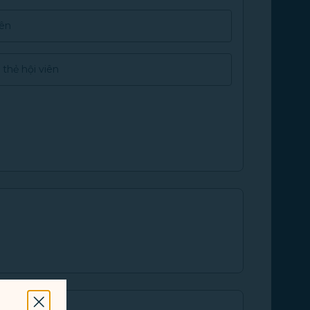
ên
 thẻ hội viên
Đóng Modal