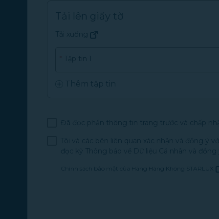
Tải lên giấy tờ
Tải xuống
(mở trong cửa sổ mới)
*
Tập tin 1
Thêm tập tin
Đã đọc phần thông tin trang trước và chấp nhậ
Tôi và các bên liên quan xác nhận và đồng ý 
đọc kỹ Thông báo về Dữ liệu Cá nhân và đồng
Chính sách bảo mật của Hãng Hàng Không STARLUX
(mở trong cửa sổ mới)