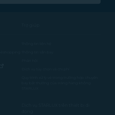
Trợ giúp
ửa sổ mới)
Thông tin liên hệ
Thông tin sân bay
 béshopping
Phản hồi
(mở trong cửa sổ mới)
Dịch vụ tùy chọn và chi phí
a sổ mới)
Quy trình xử lý vé trong trường hợp chuyến
bay bất thường của Hãng hàng không
g cửa sổ mới)
STARLUX
Dịch vụ STARLUX trên thiết bị di
động