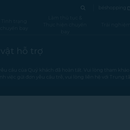
(
béshopping
Tìm kiếm
(mở tr
Tìm kiếm
Làm thủ tục &
Tình trạng
Thực hiện chuyến
Trải nghiệ
chuyến bay
bay
vật hỗ trợ
 yêu cầu của Quý khách đã hoàn tất. Vui lòng tham khả
 việc gửi đơn yêu cầu trễ, vui lòng liên hệ với Trung 