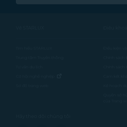
Về STARLUX
Điều khoả
Tìm hiểu STARLUX
Điều kiện v
Trung tâm Truyền thông
Chính sách 
Tư vấn du lịch
Chính sách
(mở trong cửa sổ mới)
Cơ hội nghề nghiệp
Cam kết kh
Kế hoạch d
Sơ đồ trang web
Quyền sở hữ
của Trang 
Hãy theo dõi chúng tôi