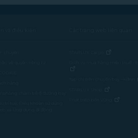
n và điều kiện
Các trang web liên quan
(mở trong c
ận chuyển
STARLUX Cargo
bảo vệ quyền riêng tư
Dịch vụ mua hàng miễn thuế -
(mở trong cửa sổ mới)
 COOKIE
Tạp chí trên chuyến bay - kiânn
ách hàng
(mở trong cử
STARLUX Shop
ự phòng chậm trễ ở đường bay
(mở tron
Phát triển bền Vững
u trí tuệ, Điều khoản sử dụng
web và Ứng dụng di động