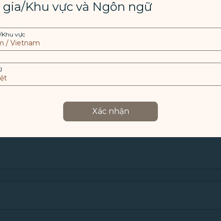
 gia/Khu vực và Ngôn ngữ
liên danh, Trung tâm Dịch vụ Khách hàng STARLUX sẽ xử lý đơn
/Khu vực
*
Số chuyến bay
*
Đ
ữ
*
Loài
Xác nhận