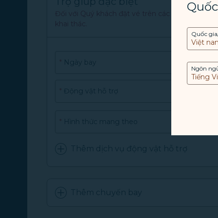
Trợ giúp đặc biệt
Quốc
Đối với Quý khách đặt vé trên các chuyến bay 
khai thác.
Quốc gia
*
Ngày bay
Ngôn ng
Định dạng ngày:
YYYY/MM/DD
*
Động vật hỗ trợ
*
Hình thức mang theo
Thêm dịch vụ động vật hỗ trợ
Thêm chuyến bay