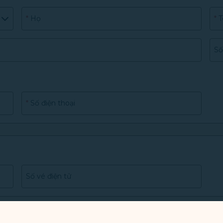
*
Họ
*
T
Số
*
Số điện thoại
Số vé điện tử