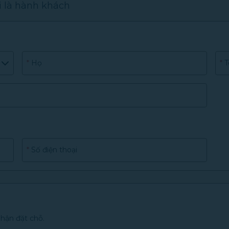
i là hành khách
*
Họ
*
T
*
Số điện thoại
nhận đặt chỗ.