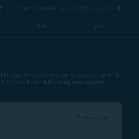
mở trong cửa sổ mới)
Ngôn ngữ ưu tiên
Việt nam / Vietnam
(
Tiếng Việt
)
Đăng nhập
ong cửa sổ mới)
m
COSMILE
Trợ giúp
o kết quả phê duyệt cuối cùng trong xác nhận do
tâm Dịch vụ Khách hàng càng sớm càng tốt.
*
Trường bắt buộc