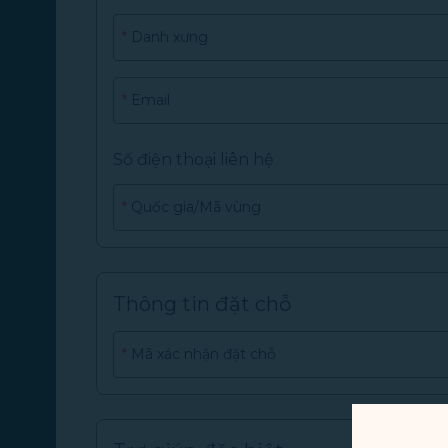
*
Danh xưng
*
Email
Số điện thoại liên hệ
*
Quốc gia/Mã vùng
Thông tin đặt chỗ
*
Mã xác nhận đặt chỗ