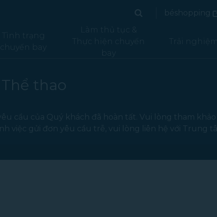
(
béshopping
Tìm kiếm
(mở tr
Tìm kiếm
Làm thủ tục &
Tình trạng
Thực hiện chuyến
Trải nghiệ
chuyến bay
bay
 Thể thao
 yêu cầu của Quý khách đã hoàn tất. Vui lòng tham khả
 việc gửi đơn yêu cầu trễ, vui lòng liên hệ với Trung 