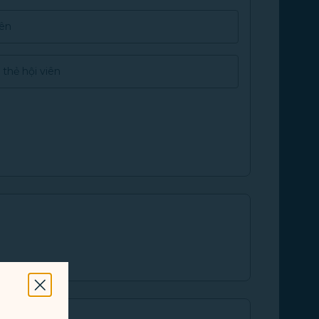
ên
 thẻ hội viên
Đóng Modal