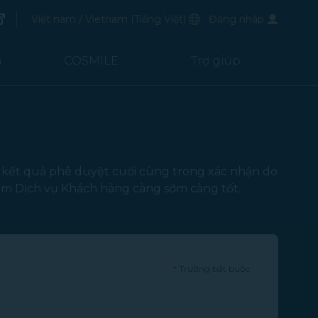
mở trong cửa sổ mới)
Ngôn ngữ ưu tiên
Việt nam / Vietnam
(
Tiếng Việt
)
Đăng nhập
ong cửa sổ mới)
m
COSMILE
Trợ giúp
o kết quả phê duyệt cuối cùng trong xác nhận do
tâm Dịch vụ Khách hàng càng sớm càng tốt.
*
Trường bắt buộc