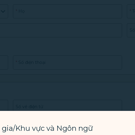
*
Họ
*
T
Số
*
Số điện thoại
Số vé điện tử
 gia/Khu vực và Ngôn ngữ