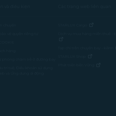
n và điều kiện
Các trang web liên quan
(mở trong c
ận chuyển
STARLUX Cargo
bảo vệ quyền riêng tư
Dịch vụ mua hàng miễn thuế -
(mở trong cửa sổ mới)
 COOKIE
Tạp chí trên chuyến bay - kiânn
ách hàng
(mở trong cử
STARLUX Shop
ự phòng chậm trễ ở đường bay
(mở tron
Phát triển bền Vững
u trí tuệ, Điều khoản sử dụng
web và Ứng dụng di động