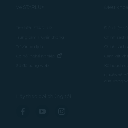
Về STARLUX
Điều khoả
Tìm hiểu STARLUX
Điều kiện v
Trung tâm Truyền thông
Chính sách 
Tư vấn du lịch
Chính sách
(mở trong cửa sổ mới)
Cơ hội nghề nghiệp
Cam kết kh
Kế hoạch d
Sơ đồ trang web
Quyền sở hữ
của Trang 
Hãy theo dõi chúng tôi
Facebook
YouTube
Instagram