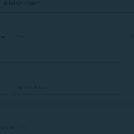
i là hành khách
*
Họ
*
T
*
Số điện thoại
nhận đặt chỗ.