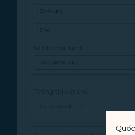
*
Danh xưng
*
Email
Số điện thoại liên hệ
*
Quốc gia/Mã vùng
Thông tin đặt chỗ
*
Mã xác nhận đặt chỗ
Quốc