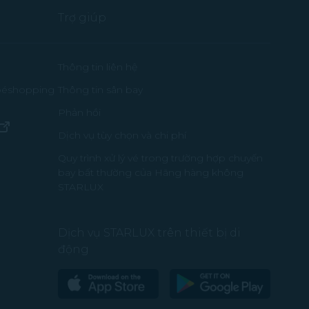
Trợ giúp
ửa sổ mới)
Thông tin liên hệ
Thông tin sân bay
 béshopping
Phản hồi
(mở trong cửa sổ mới)
Dịch vụ tùy chọn và chi phí
a sổ mới)
Quy trình xử lý vé trong trường hợp chuyến
bay bất thường của Hãng hàng không
g cửa sổ mới)
STARLUX
Dịch vụ STARLUX trên thiết bị di
động
(mở trong cửa sổ mới)
(mở trong cửa sổ mới)