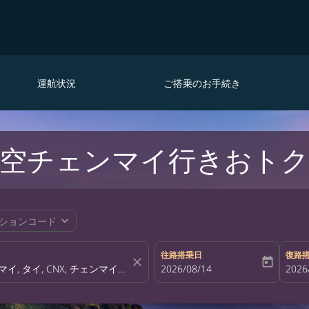
運航状況
ご搭乗のお手続き
空チェンマイ行きおトク
expand_more
ションコード
往路搭乗日
復路
close
today
fc-booking-departure-date-aria-la
2026/08/14
fc-bo
2026