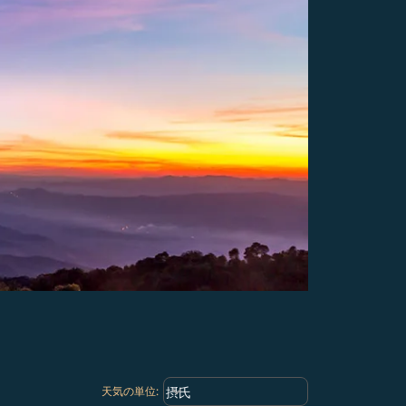
Weather unit option 摂氏 Selected
keyboard_arrow_down
摂氏
天気の単位
: