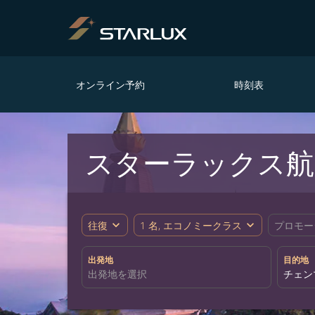
オンライン予約
時刻表
スターラックス航
expand_more
expand_more
往復
1 名, エコノミークラス
プロモー
出発地
目的地