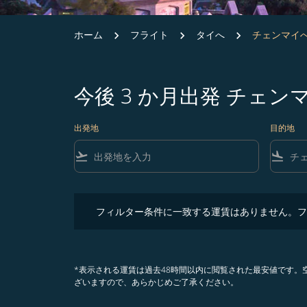
ホーム
フライト
タイへ
チェンマイ
今後 3 か月出発 チェ
出発地
目的地
flight_takeoff
flight_land
フィルター条件に一致する運賃はありません。フィル
フィルター条件に一致する運賃はありません。フ
*表示される運賃は過去48時間以内に閲覧された最安値です
ざいますので、あらかじめご了承ください。