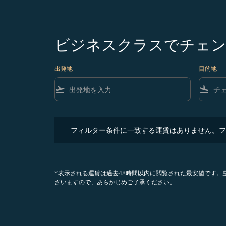
ビジネスクラスでチェン
出発地
目的地
flight_takeoff
flight_land
フィルター条件に一致する運賃はありません。フィル
フィルター条件に一致する運賃はありません。フ
*表示される運賃は過去48時間以内に閲覧された最安値です
ざいますので、あらかじめご了承ください。