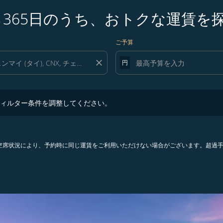
ら365日のうち、おトクな運賃を
ご予算
close
円
ター条件を調整してください。
ィルター条件を調整してください。
。空席状況により、予約時に同じ運賃をご利用いただけない場合がございます。超過