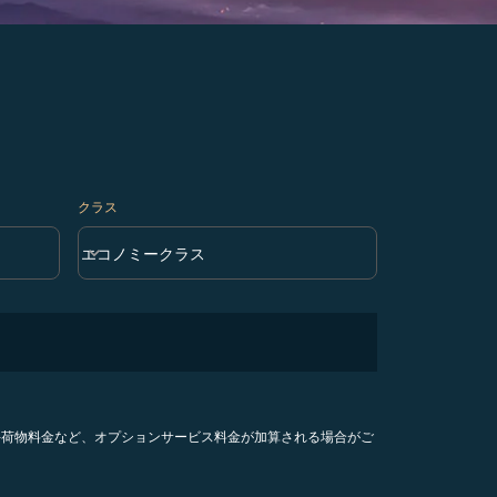
クラス
keyboard_arrow_down
エコノミークラス
クラス option エコノミークラス Selected
手荷物料金など、オプションサービス料金が加算される場合がご