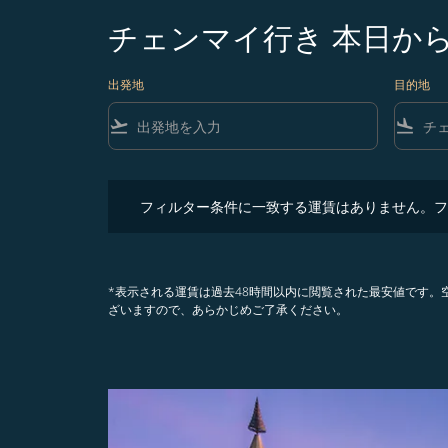
チェンマイ行き 本日か
出発地
目的地
flight_takeoff
flight_land
フィルター条件に一致する運賃はありません。フィル
フィルター条件に一致する運賃はありません。フ
*表示される運賃は過去48時間以内に閲覧された最安値です
ざいますので、あらかじめご了承ください。