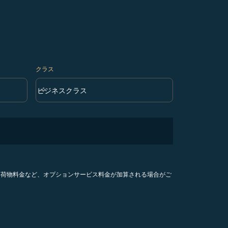
クラス
keyboard_arrow_down
ビジネスクラス
クラス option ビジネスクラス Selected
手荷物料金など、オプションサービス料金が加算される場合がご