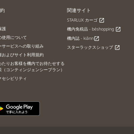
約
関連サイト
STARLUX カーゴ
open_in_new
保護
機内免税品 - béshopping
open_in_new
の使用について
機内誌 - kiânn
open_in_new
ーサービスへの取り組み
スターラックスショップ
open_in_new
権およびサイト利用規約
わたりお客様を機内でお待たせする
策（コンティンジェンシープラン）
クセシビリティ