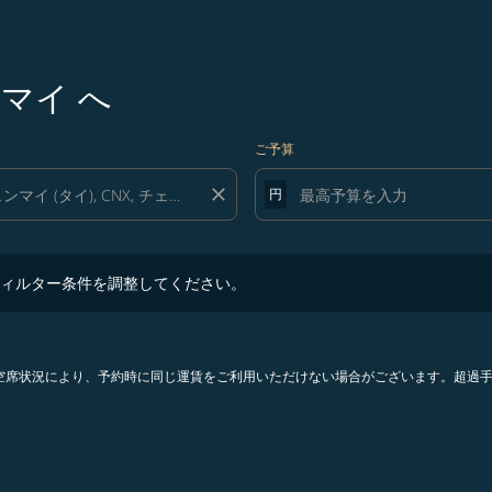
マイ へ
ご予算
close
円
ター条件を調整してください。
ィルター条件を調整してください。
。空席状況により、予約時に同じ運賃をご利用いただけない場合がございます。超過