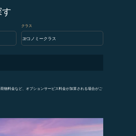
探す
クラス
keyboard_arrow_down
エコノミークラス
クラス option エコノミークラス Selected
手荷物料金など、オプションサービス料金が加算される場合がご