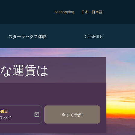
béshopping
日本
-
日本語
スターラックス体験
COSMILE
な運賃は
搭乗日
today
今すぐ予約
bel
oking-return-date-aria-label
/08/21