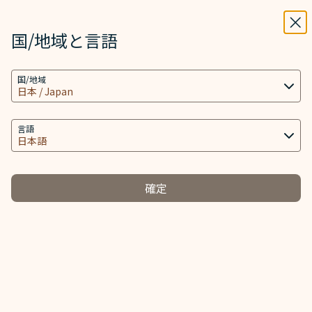
STARLUX
表示
ウィ
STARLUX アプリで開く
国/地域と言語
検索
メニ
国/地域
検索
クッキーの使用について - STARLUX Airlines ページが読み込まれまし
クッキー使用ポリシー
言語
クッキー使用ポリシー
確定
クッキーについて
クッキーとは、コンピュータを識別するのに必要な情報を
お客様のコンピュータ内に保存する テキストファイルで
す。クッキーを保存すると、当社のサーバーはお客様のコ