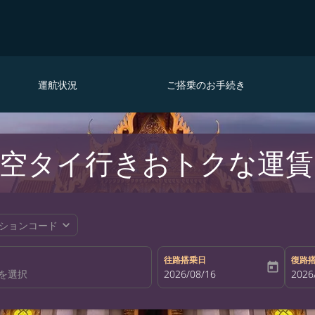
運航状況
ご搭乗のお手続き
空タイ行きおトクな運賃
expand_more
ションコード
往路搭乗日
復路
today
fc-booking-departure-date-aria-la
2026/08/16
fc-bo
2026