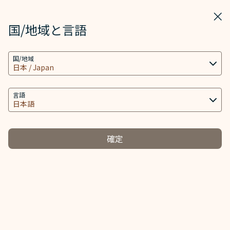
STARLUX
表示
ウィ
STARLUX アプリで開く
国/地域と言語
クッキーの設定
検索
メニ
国/地域
当社ウェブサイトは、ウェブサイトとアプリを動作
検索
特殊な手荷物（スポーツ用具） - STARLUX Airlines ページが読み込
し、より良いユーザーエクスペリエンスを提供するた
特殊な手荷物
め必要なクッキー技術(機能性クッキーおよび分析ク
言語
特殊な手荷物
ッキーを含む) を使用します。追加のクッキーはお客
様の同意がある場合にのみ使用されます。クッキー
は、お客様のデバイスの使用に関する情報と、Client
確定
ID、IPアドレス、地理位置データ、デバイスのオペレ
ーティングシステム、特別な識別要素、Cosmile会員
スポーツ用具
楽器
-
アカウント及びToken (識別子) を含む特定の個人情
報へのアクセス、分析及び保存に使用されます。
スポーツ用具は、適切に梱包してください。弊社は手荷
クッキーのタイプと関連する個人情報の取り扱い
物固有の欠陥、性質から生じた破損、紛失、遅延におい
必須クッキー