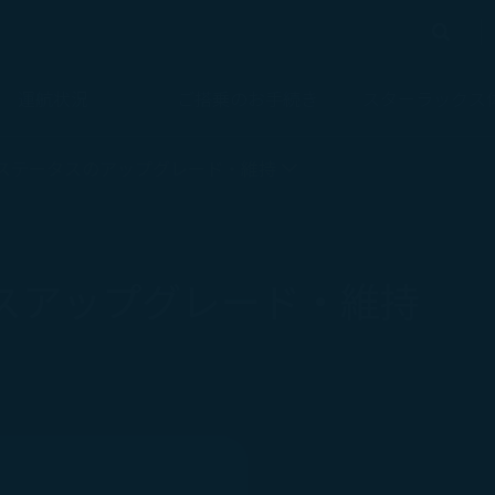
検索
検索
運航状況
ご搭乗のお手続き
スターラックス
ジが読み込まれました
ステータスのアップグレード・維持
ータスアップグレード・維持