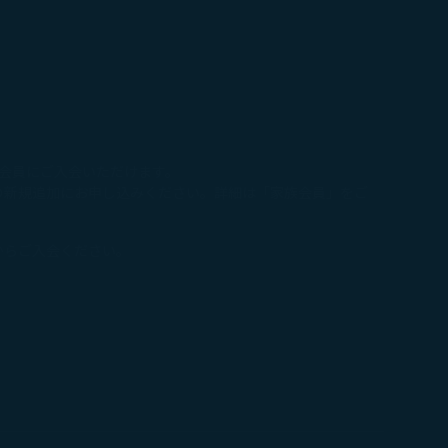
族会員にご入会いただけます。
員の新規追加にお申し込みください。詳細は「家族会員」をご
からご入会ください。