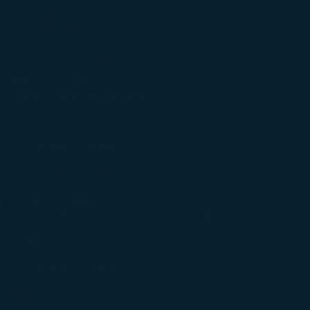
VENTURER
アップグレードの必要条件
連続した12ヵ月間で以下
いずれかの条件を満たすとADVENTURERへアップグレード
30,000ティアマイル or
対象区間に25回搭乗
ステータス維持の必要条件
24ヵ月の有効期間内に
いずれかの条件を満たすとADVENTURERを維持
40,000ティアマイル or
対象区間に40回搭乗
有効期間