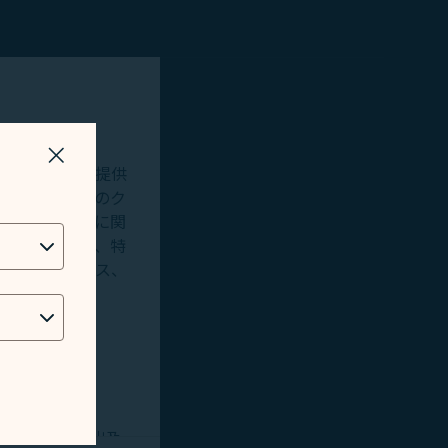
ウィンドウを閉じる
ペリエンスを提供
用します。追加のク
バイスの使用に関
ィングシステム、特
人情報へのアクセス、
す。
術的な問題を検出及