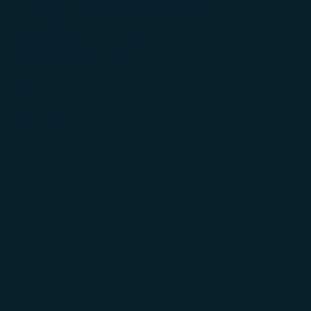
いずれかの条件を満たすとINSIGHTERを維持
200,000ティアマイル or
対象区間に140回搭乗
有効期間
24ヵ月間
開く