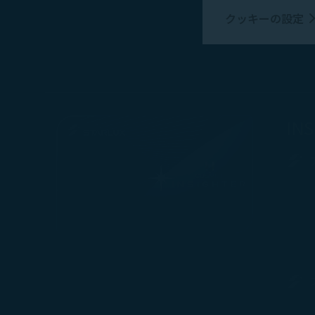
び対応し、サー
クッキーの設定
マーケティング
当社およびお客
評価し、ソーシ
びお客様の興味
ング情報を表示
IN
収集した個人情報
キー使用ポリシー
「クッキー使用ポ
できます。「すべ
ます。「拒否」を