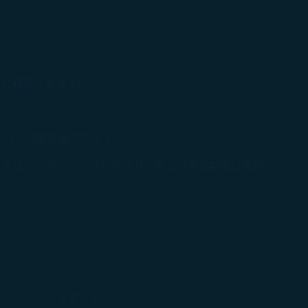
みに積算されます。
24ヵ月間延長されます。
タスは一つ下のランクに下がり、新しい有効期間は失効
サポート