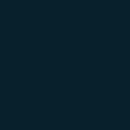
ご注意
対象のフライトで積算されたティアマイル数は、ス
対象区間の搭乗回数は、スターラックス航空（JX
アップグレード後の有効期間は、アップグレードの
積算したマイル・搭乗回数が24ヵ月間の有効期間
積算したマイル・搭乗回数が24ヵ月間の有効期間
日の翌日から起算して24ヶ月間となります。
その他の事項については、スターラックス航空の「COS
スターラックスについて
ご利用規約