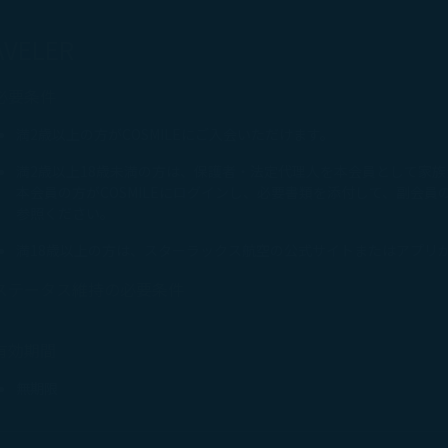
AVELER
必要条件
満2歳以上の方がCOSMILEにご入会いただけます。​
満2歳以上18歳未満の方は、保護者・法定代理人を本会員として家
本会員の方がCOSMILEにログインし、必要書類を添付して、副会
参照ください。
満18歳以上の方は、スターラックス航空の公式サイトまたはアプリ
ステータス維持の必要条件
有効期間
無期限