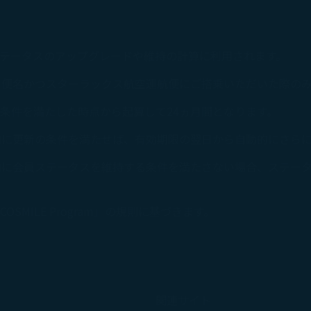
テータスのアップグレードや維持の計算に利用されます。
）便名かつスターラックス航空運航便にご搭乗いただいた際の
条件を満たした時点から起算して24ヵ月間となります。
内に更新の条件を満たせば、有効期限の翌日から自動的にさらに
内に会員ステータスを維持する条件を満たさない場合、ステー
MILE Program」の規則に基づきます。
関連サイト