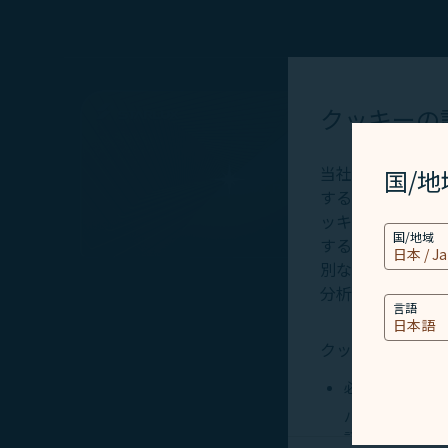
EX
クッキーの
当社ウェブサイト
国/
するため必要なク
ッキーはお客様の
国/地域
する情報と、Cli
別な識別要素、Co
分析及び保存に使
言語
クッキーのタイプ
必須クッキー
パーソナライズ
記でいう情報を