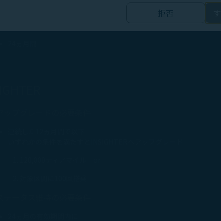
ビスを改善するためです。
対象区間に80回搭乗
拒否
す
クッキー
有効期間
様の個人情報を取り扱う第三者企業により配置されるクッキーです。マ
24ヵ月間
ャルメディアやインターネット上で広告を掲載し、オーディエンスター
や関心に最適な最新キャンペーンを含むがこれらに限定されない関連か
するためです。
SIGHTER
及び当社がパートナーと情報を共有する方法については、
個人
をご参照ください。
アップグレードの必要条件
リシー」のページにアクセスしいつでも同意、拒否、あるいは
連続した12ヵ月間で以下
て受け入れる」をクリックすると、クッキーの使用と収集に同
いずれかの条件を満たすとINSIGHTERへアップグレード
クリックすることで、マーケティングクッキーは設置されませ
120,000ティアマイル or
対象区間に100回搭乗
ステータス維持の必要条件
24ヵ月の有効期間内に