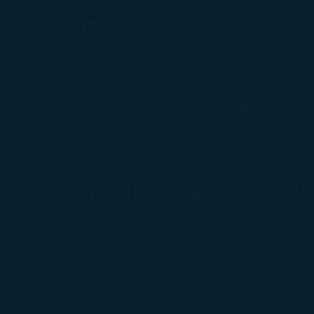
オンライン予約
時刻表
会員ステータスのアップグレード・維持 - STARLUX Airlines ペー
ホーム
COSMILE
COSMILEのご案内
会員
COSMILE 会員ステ