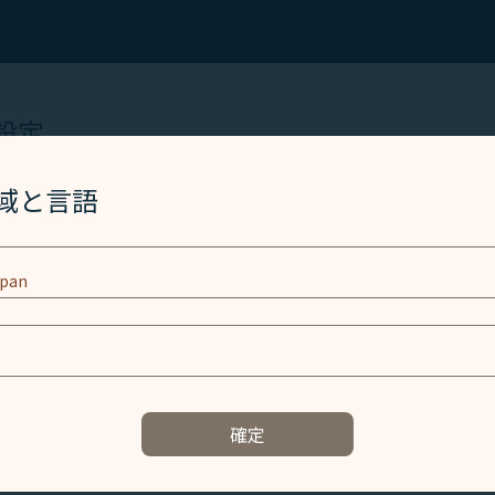
24ヵ月間
PLORER
設定
アップグレードの必要条件
は、ウェブサイトとアプリを動作し、より良いユーザーエクス
地域と言語
連続した12ヵ月間で以下
ッキー技術(機能性クッキーおよび分析クッキーを含む) を使
いずれかの条件を満たすとEXPLORERへアップグレード
同意がある場合にのみ使用されます。クッキーは、お客様のデ
ent ID、IPアドレス、地理位置データ、デバイスのオペレーテ
50,000ティアマイル or
smile会員アカウント及びToken (識別子) を含む特定の個
対象区間に50回搭乗
用されます。
ステータス維持の必要条件
と関連する個人情報の取り扱い
24ヵ月の有効期間内に
いずれかの条件を満たすとEXPLORERを維持
確定
されたコンテンツを提供し、当社ウェブサイトの使用体験を向上させま
80,000ティアマイル or
記録し、当社ウェブサイトへの訪問、閲覧、及び使用体験を理解し、技