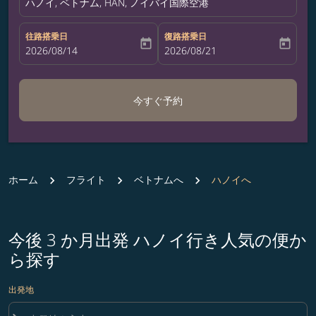
ハノイ, ベトナム, HAN, ノイバイ国際空港
往路搭乗日
復路搭乗日
today
today
fc-booking-departure-date-aria-label
2026/08/14
fc-booking-return-date-aria-label
2026/08/21
今すぐ予約
ホーム
フライト
ベトナムへ
ハノイへ
今後 3 か月出発 ハノイ行き人気の便か
ら探す
出発地