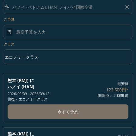
flight_land
close
ご予算
円
クラス
keyboard_arrow_down
エコノミークラス
クラス option エコノミークラス Selected
熊本 (KMJ)
に
最安値
ハノイ (HAN)
123,500円
*
2026/09/09 - 2026/09/12
閲覧済： 2 時間 前
往復
/
エコノミークラス
今すぐ予約
熊本 (KMJ)
に