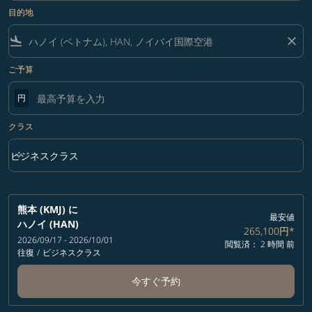
目的地
flight_land
close
ご予算
円
クラス
keyboard_arrow_down
ビジネスクラス
クラス option ビジネスクラス Selected
熊本 (KMJ)
に
最安値
ハノイ (HAN)
265,100円
*
2026/09/17 - 2026/10/01
閲覧済： 2 時間 前
往復
/
ビジネスクラス
今すぐ予約