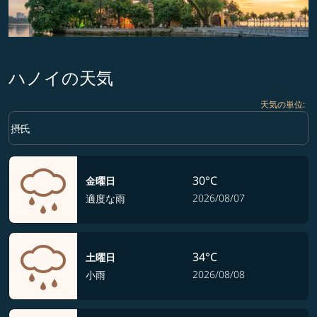
ハノイの天気
天気の単位
:
Weather unit option 摂氏 Selected
keyboard_arrow_down
摂氏
30°C
金曜日
2026/08/07
適度な雨
34°C
土曜日
2026/08/08
小雨