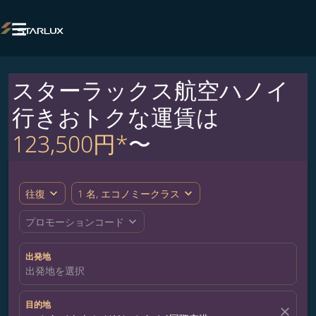

スターラックス航空ハノイ
行きおトクな運賃は
123,500円*
〜
expand_more
expand_more
往復
1 名, エコノミークラス
expand_more
プロモーションコード
出発地
出発地を選択
目的地
close