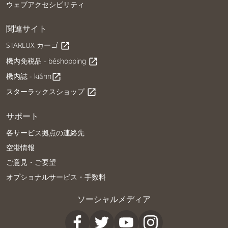
ウェブアクセシビリティ
関連サイト
STARLUX カーゴ
open_in_new
機内免税品 - béshopping
open_in_new
機内誌 - kiânn
open_in_new
スターラックスショップ
open_in_new
サポート
各サービス拠点の連絡先
空港情報
ご意見・ご要望
オプショナルサービス・手数料
ソーシャルメディア