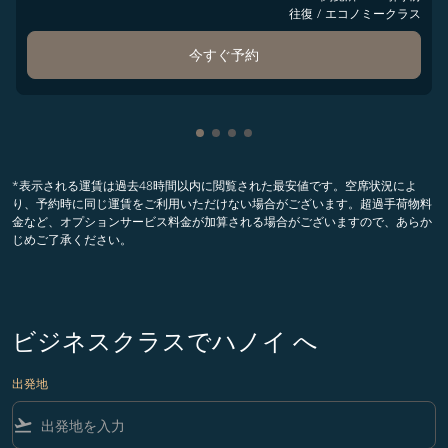
往復
/
エコノミークラス
今すぐ予約
Showing cmp-pagination-showin
Showing cmp-pagination-show
Showing cmp-pagination-sh
Showing cmp-pagination-
*表示される運賃は過去48時間以内に閲覧された最安値です。空席状況によ
り、予約時に同じ運賃をご利用いただけない場合がございます。超過手荷物料
金など、オプションサービス料金が加算される場合がございますので、あらか
じめご了承ください。
ビジネスクラスでハノイ へ
出発地
flight_takeoff