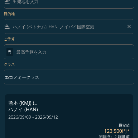
flight_takeoff
目的地
flight_land
close
ご予算
円
クラス
keyboard_arrow_down
エコノミークラス
クラス option エコノミークラス Selected
熊本 (KMJ)
に
ハノイ (HAN)
2026/09/09 - 2026/09/12
最安値
123,500円
*
閲覧済： 2 時間 前