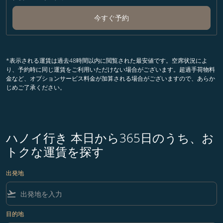
今すぐ予約
*表示される運賃は過去48時間以内に閲覧された最安値です。空席状況によ
り、予約時に同じ運賃をご利用いただけない場合がございます。超過手荷物料
金など、オプションサービス料金が加算される場合がございますので、あらか
じめご了承ください。
ハノイ行き 本日から365日のうち、お
トクな運賃を探す
出発地
flight_takeoff
目的地