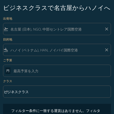
ビジネスクラスで名古屋からハノイへ
出発地
flight_takeoff
close
目的地
flight_land
close
ご予算
円
クラス
keyboard_arrow_down
ビジネスクラス
クラス option ビジネスクラス Selected
フィルター条件に一致する運賃はありません。フィルター条件を調整
フィルター条件に一致する運賃はありません。フィルタ