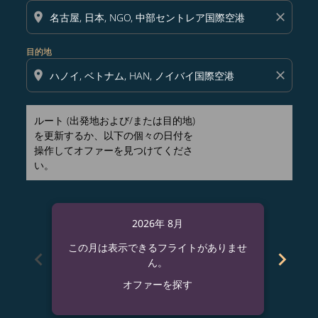
location_on
close
目的地
location_on
close
ルート (出発地および/または目的地)
を更新するか、以下の個々の日付を
操作してオファーを見つけてくださ
い。
2026年 8月
この月は表示できるフライトがありませ
この
chevron_left
chevron_right
ん。
オファーを探す