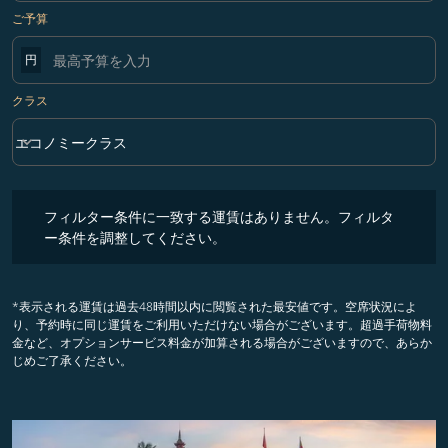
ご予算
円
クラス
keyboard_arrow_down
エコノミークラス
クラス option エコノミークラス Selected
フィルター条件に一致する運賃はありません。フィルター条件を調整
フィルター条件に一致する運賃はありません。フィルタ
ー条件を調整してください。
*表示される運賃は過去48時間以内に閲覧された最安値です。空席状況によ
り、予約時に同じ運賃をご利用いただけない場合がございます。超過手荷物料
金など、オプションサービス料金が加算される場合がございますので、あらか
じめご了承ください。