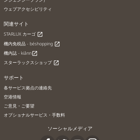
ウェブアクセシビリティ
関連サイト
STARLUX カーゴ
open_in_new
機内免税品 - béshopping
open_in_new
機内誌 - kiânn
open_in_new
スターラックスショップ
open_in_new
サポート
各サービス拠点の連絡先
空港情報
ご意見・ご要望
オプショナルサービス・手数料
ソーシャルメディア