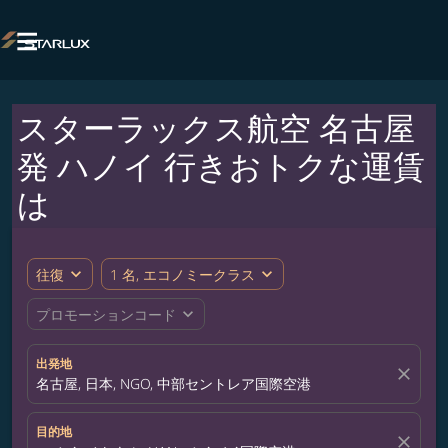

スターラックス航空 名古屋
発 ハノイ 行きおトクな運賃
は
expand_more
expand_more
往復
1 名, エコノミークラス
expand_more
プロモーションコード
出発地
close
名古屋, 日本, NGO, 中部セントレア国際空港
目的地
close