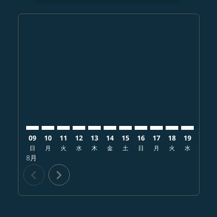
Displaying fares for 8月-2026
NGO–HAN: cmp-view-offers-disclaimer. オファーを
NGO–HAN: cmp-view-offers-disclaimer. オフ
NGO–HAN: cmp-view-offers-disclaimer
NGO–HAN: cmp-view-offers-disclai
NGO–HAN: cmp-view-offers-dis
NGO–HAN: cmp-view-offers-
NGO–HAN: cmp-view-off
NGO–HAN: cmp-view-
NGO–HAN: cmp-vi
NGO–HAN: cm
NGO–HAN:
NGO–
N
09
10
11
12
13
14
15
16
17
18
19
20
日
月
火
水
木
金
土
日
月
火
水
木
8月
chevron_left
chevron_right