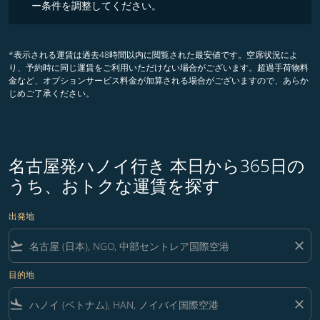
ー条件を調整してください。
*表示される運賃は過去48時間以内に閲覧された最安値です。空席状況によ
り、予約時に同じ運賃をご利用いただけない場合がございます。超過手荷物料
金など、オプションサービス料金が加算される場合がございますので、あらか
じめご了承ください。
名古屋発ハノイ行き 本日から365日の
うち、おトクな運賃を探す
出発地
flight_takeoff
close
目的地
flight_land
close