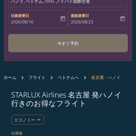
ハノイ, ベトナム, HAN, ノイバイ国際空港
往路搭乗日
復路搭乗日
today
today
fc-booking-departure-date-aria-label
2026/08/16
fc-booking-return-date-aria-label
2026/08/23
今すぐ予約
ホーム
フライト
ベトナムへ
名古屋 - ハノイ
STARLUX Airlines 名古屋 発ハノイ
ルート (出発地および/または目的地) を更新するか、
行きのお得なフライト
expand_more
エコノミー
出発地