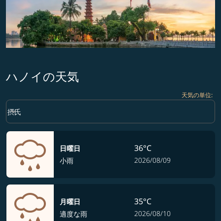
ハノイの天気
天気の単位
:
Weather unit option 摂氏 Selected
keyboard_arrow_down
摂氏
36°C
日曜日
2026/08/09
小雨
35°C
月曜日
2026/08/10
適度な雨